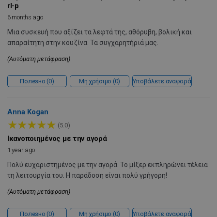
rl-p
6 months ago
Μια συσκευή που αξίζει τα λεφτά της, αθόρυβη, βολική και
απαραίτητη στην κουζίνα. Τα συγχαρητήριά μας.
PHPSESSID
1
PHP.net
(Αυτόματη μετάφραση)
1
www.alleop.gr
Полезно
0
Μη χρήσιμο
0
Υποβάλετε αναφορά
Anna Kogan
★
★
★
★
★
(5.0)
Ικανοποιημένος με την αγορά
1 year ago
Πολύ ευχαριστημένος με την αγορά. Το μίξερ εκπληρώνει τέλεια
τη λειτουργία του. Η παράδοση είναι πολύ γρήγορη!
(Αυτόματη μετάφραση)
Полезно
0
Μη χρήσιμο
0
Υποβάλετε αναφορά