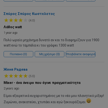
Σπύρος Σπύρος Κωστελετος
★
★
★
★
★
(4.0)
Λάθος watt
1 year ago
Πολύ ωραίο μηχάνημα δυνατό αν και το διαφημίζουν για 1900
LaVisitorId_YWxsZW9wLmxhZGVzay5jb20v
.alleop.gr
σ
watt ενώ το ταμπέλα κι του γράφει 1300 watt
CookieScriptConsent
CookieScript
εβ
.alleop.gr
Полезно
0
Μη χρήσιμο
0
Υποβάλετε αναφορά
2
Женя Радева
★
★
★
★
★
(5.0)
Mixer - ένα όνειρο που έγινε πραγματικότητα
2 years ago
Είμαι εξαιρετικά ευχαριστημένος με το νέο μου πλανητικό μίξερ!
Ζυμώνει, ανακατεύει, χτυπάει και εγώ ξεκουράζομαι