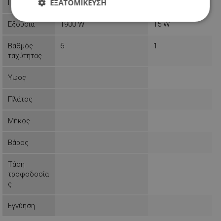
ΕΞΑΤΟΜΊΚΕΥΣΗ
Προϊόντος
Απολύτως
Απόδοσης
Στόχευσης
Εξουσία
1900 W
15 W
απαραίτητα
Βαθμός
6
1
ταχύτητας
Λειτουργικότητας
Μη
ταξινομημένα
Υψος
Πλάτος
Μήκος
Βάρος
Απολύτως απαραίτητα
Απόδοσης
Στόχευσης
Λειτουργικότητας
Τάση
τροφοδοσία
Μη ταξινομημένα
ς
Τα απολύτως απαραίτητα cookies επιτρέπουν
βασικές λειτουργίες του ιστότοπου, όπως τη
Εγγύηση
σύνδεση χρήστη και τη διαχείριση λογαριασμού.
Ο ιστότοπος δεν μπορεί να χρησιμοποιηθεί σωστά