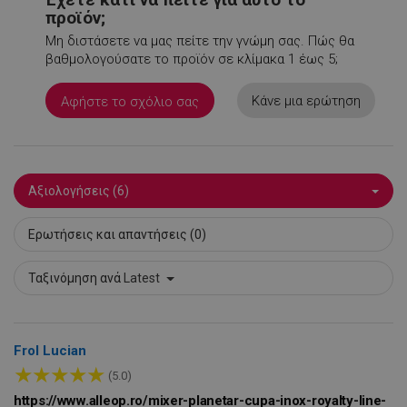
rlv_iv
.alleop.gr
1
προϊόν;
rlv_mode
.alleop.gr
1
Μη διστάσετε να μας πείτε την γνώμη σας. Πώς θα
βαθμολογούσατε το προϊόν σε κλίμακα 1 έως 5;
rlv_odid
.alleop.gr
1
rlv_p
.alleop.gr
1
Κάνε μια ερώτηση
Αφήστε το σχόλιο σας
rlv_rid
.alleop.gr
1
rlv_rpid
.alleop.gr
1
rlv_rpos
.alleop.gr
1
Αξιολογήσεις (6)
rlv_s
.alleop.gr
1
XSRF-TOKEN
promo.alleop.gr
1
Ερωτήσεις και απαντήσεις (0)
Ταξινόμηση ανά
Latest
Frol Lucian
LaSID
σ
Quality Unit
★
★
★
★
★
LLC
(5.0)
www.alleop.gr
https://www.alleop.ro/mixer-planetar-cupa-inox-royalty-line-