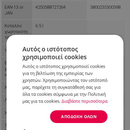
EAN-13 or
4250588727264
3800235300398
JAN
Κύπελλο
6.5 l
χωρητικότη
τας
Αυτός ο ιστότοπος
Υλικό μπολ
Inox
Πλαστικό
χρησιμοποιεί cookies
Βασικά
Σφυγμός
Αυτός ο ιστότοπος χρησιμοποιεί cookies
χαρακτηριστ
για τη βελτίωση της εμπειρίας των
ικά
χρηστών. Χρησιμοποιώντας τον ιστότοπό
μας, παρέχετε τη συγκατάθεσή σας για
Χρώμα
Κόκκινο
Μαύρο
όλα τα cookies σύμφωνα με την Πολιτική
Λειτουργίες
Ζύμωμα
Θρυμματισμός
μας για τα cookies.
Διαβάστε περισσότερα
Χρήση
Σπιτικό
Σπιτικό
ΑΠΟΔΟΧΉ ΌΛΩΝ
Τύπος
Планетарен
Φορητό μίξερ