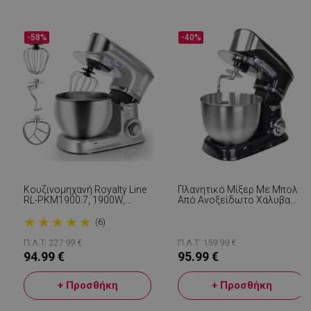
-58%
-40%
Κουζινομηχανή Royalty Line
Πλανητικό Μίξερ Με Μπολ
RL-PKM1900.7, 1900W,
Από Ανοξείδωτο Χάλυβα
Ανοξείδωτο Μπολ, 6.5
Royalty Line RL-PKM1900.7,
★
★
★
★
★
Λίτρα, 6 Επίπεδα Ταχύτητας
1900W, 6,5 Λίτρα, 6
(6)
+ Παλμική Λειτουργία,
Ταχύτητες + Pulse,
Εξαρτήματα, Ασημί
Προσαρτήματα, Μαύρο
Π.Λ.Τ: 227.99 €
Π.Λ.Τ: 159.99 €
94.99 €
95.99 €
+ Προσθήκη
+ Προσθήκη