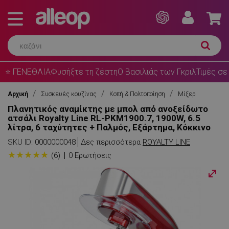
⭐ ΓΕΝΕΘΛΙΑ
Φυσήξτε τη ζέστη
Ο Βασιλιάς των Γκριλ
Τιμές σε
Αρχική
Συσκευές κουζίνας
Κοπή & Πολτοποίηση
Μίξερ
Πλανητικός αναμίκτης με μπολ από ανοξείδωτο
ατσάλι Royalty Line RL-PKM1900.7, 1900W, 6.5
λίτρα, 6 ταχύτητες + Παλμός, Εξάρτημα, Κόκκινο
SKU ID:
0000000048
Δες περισσότερα
ROYALTY LINE
★
★
★
★
★
(6)
0 Ερωτήσεις