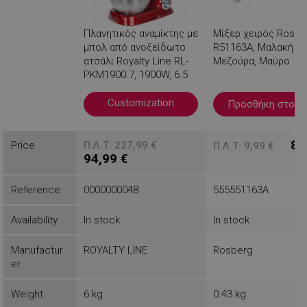
Πλανητικός αναμίκτης με
Μίξερ χειρός Rosbe
μπολ από ανοξείδωτο
R51163A, Μαλακή λα
ατσάλι Royalty Line RL-
Μεζούρα, Μαύρο
PKM1900.7, 1900W, 6.5
λίτρα, 6 ταχύτητες +
Παλμός, Εξάρτημα,
Customization
Προσθήκη στο κ
Κόκκινο
Βλέπεις
8,
Price
Π.Λ.Τ: 227,99 €
Π.Λ.Τ: 9,99 €
94,99 €
Reference
0000000048
555551163A
Availability
In stock
In stock
Manufactur
ROYALTY LINE
Rosberg
er
Weight
6 kg
0.43 kg