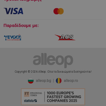
_ga_2RJ1YS51QX
.alleop.gr
1 χρόνος 1
μήνας
Εγγύηση και Service προϊόντων
Πολιτική επιστροφών
_fbp
2 μήνες 4
Meta Platform
εβδομάδες
Inc.
Cookies
.alleop.gr
Παραδίδουμε με:
pageview_event_id
www.alleop.gr
8
δευτερόλεπτα
_hjSessionUser_3648676
.alleop.gr
11 μήνες 4
εβδομάδες
fb_pixel_time_event
8
Facebook
δευτερόλεπτα
www.alleop.gr
YSC
συνεδρία
Google LLC
.youtube.com
_hjSession_3648676
.alleop.gr
29 λεπτά 51
δευτερόλεπτα
Copyright © 2026 Alleop. Ολα τα δικαιώματα διατηρούνται!
_gid
1 μέρα
Google LLC
.alleop.gr
alleop.bg
alleop.ro
VISITOR_INFO1_LIVE
5 μήνες 4
Google LLC
εβδομάδες
.youtube.com
Π.Λ.Τ:
21,99 €
Προσθήκη στο καλάθι