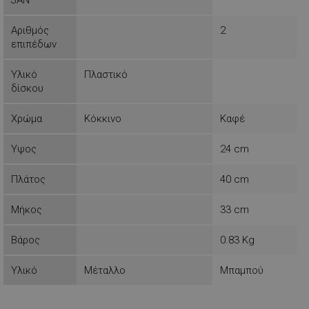
JAN
Αριθμός
2
επιπέδων
Λειτουργικότητας
Μη
ταξινομημένα
Υλικό
Πλαστικό
δίσκου
Χρώμα
Κόκκινο
Καφέ
Υψος
24 cm
Απολύτως απαραίτητα
Απόδοσης
Στόχευσης
Λειτουργικότητας
Πλάτος
40 cm
Μη ταξινομημένα
Μήκος
33 cm
Τα απολύτως απαραίτητα cookies επιτρέπουν
βασικές λειτουργίες του ιστότοπου, όπως τη
Βάρος
0.83 Kg
σύνδεση χρήστη και τη διαχείριση λογαριασμού.
Ο ιστότοπος δεν μπορεί να χρησιμοποιηθεί σωστά
χωρίς τα απολύτως απαραίτητα cookies.
Υλικό
Μέταλλο
Μπαμπού
Προμηθευτής /
Ονοματεπώνυμο
Πεδίο