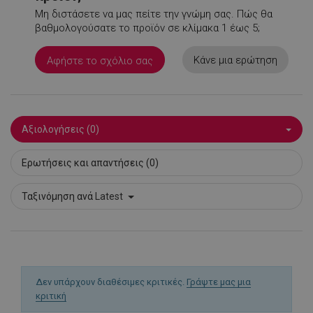
rlv_odid
.alleop.gr
1
Μη διστάσετε να μας πείτε την γνώμη σας. Πώς θα
rlv_p
.alleop.gr
1
βαθμολογούσατε το προϊόν σε κλίμακα 1 έως 5;
rlv_rid
.alleop.gr
1
Κάνε μια ερώτηση
Αφήστε το σχόλιο σας
rlv_rpid
.alleop.gr
1
rlv_rpos
.alleop.gr
1
rlv_s
.alleop.gr
1
XSRF-TOKEN
promo.alleop.gr
1
Αξιολογήσεις (0)
Ερωτήσεις και απαντήσεις (0)
Ταξινόμηση ανά
Latest
LaSID
σ
Quality Unit
LLC
www.alleop.gr
Δεν υπάρχουν διαθέσιμες κριτικές.
Γράψτε μας μια
κριτική