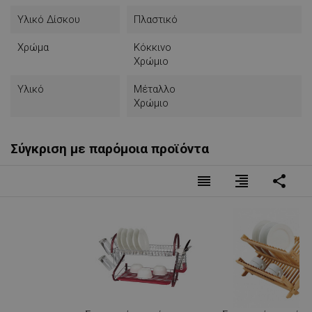
Υλικό Δίσκου
Πλαστικό
Χρώμα
Κόκκινο
Χρώμιο
Υλικό
Μέταλλο
Χρώμιο
Σύγκριση με παρόμοια προϊόντα
reorder
format_align_right
share