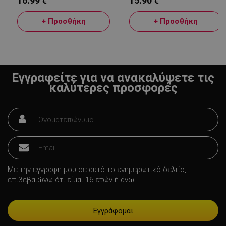
16.99 €
15.90 €
+ Προσθήκη
+ Προσθήκη
LaVisitorId_YWxsZW9wLmxhZGVzay5jb20v
.alleop.gr
σ
CookieScriptConsent
CookieScript
Εγγραφείτε για να ανακαλύψετε τις
εβ
.alleop.gr
2
καλύτερες προσφορές
Με την εγγραφή μου σε αυτό το ενημερωτικό δελτίο,
επιβεβαιώνω ότι είμαι 16 ετών ή άνω.
LaVisitorNew
Quality Unit
LLC
www.alleop.gr