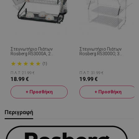
Στεγνωτήριο Πιάτων
Στεγνωτήριο Πιάτων
Rosberg R53000A, 2
Rosberg R53000O, 3
Επίπεδα, 55x25x38 Cm,
Επίπεδα, Αφαιρούμενοι
★
★
★
★
★
Μαύρο
Δίσκοι, Υποδοχές Ποτηριών
(1)
Και Σκευών, Χρώμιο
Π.Λ.Τ: 21.99 €
Π.Λ.Τ: 31.99 €
18.99 €
19.99 €
+ Προσθήκη
+ Προσθήκη
Περιγραφή