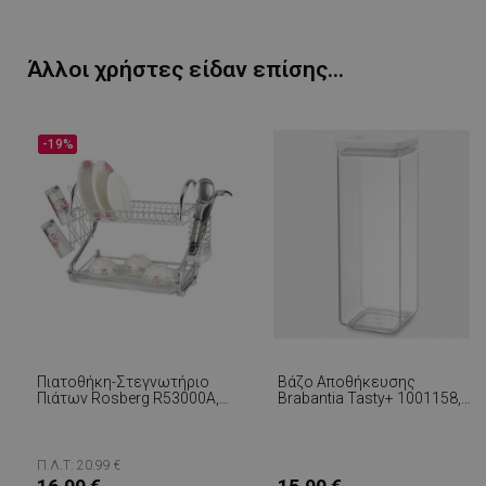
PHPSESSID
1
PHP.net
Άλλοι χρήστες είδαν επίσης...
1
www.alleop.gr
-19%
Πιατοθήκη-Στεγνωτήριο
Βάζο Αποθήκευσης
Πιάτων Rosberg R53000A,
Brabantia Tasty+ 1001158,
Δύο Επίπεδα, 55x25x38 Cm,
2,5 L, Πλυντήριο Πιάτων Και
Χρώμιο
Ψυγείο, Ανοιχτό Γκρι
Π.Λ.Τ: 20.99 €