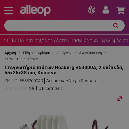
⭐ ΓΕΝΕΘΛΙΑ
Φυσήξτε τη ζέστη
Ο Βασιλιάς των Γκριλ
Τιμές σε
Αρχική
Είδη σερβιρίσματος
Οργάνωση & Αποθήκευση
Στεγνωτήρια πιάτων
Στεγνωτήριο πιάτων Rosberg R53000A, 2 επίπεδα,
55x25x38 cm, Κόκκινο
SKU ID:
55553000AR
Δες περισσότερα
Rosberg
★
★
★
★
★
(0)
0 Ερωτήσεις