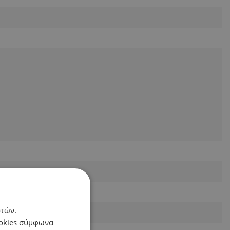
στών.
ookies σύμφωνα