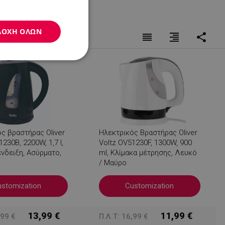
ΔΟΧΉ ΌΛΩΝ
reorder
format_align_right
share
Μη
ταξινομημένα
ς βραστήρας Oliver
Ηλεκτρικός Βραστήρας Oliver
νομημένα
230B, 2200W, 1,7 l,
Voltz OV51230F, 1300W, 900
νδειξη, Ασύρματο,
ml, Κλίμακα μέτρησης, Λευκό
η και τη διαχείριση
/ Μαύρο
.
ustomization
Customization
13,99 €
11,99 €
,99 €
Π.Λ.Τ: 16,99 €