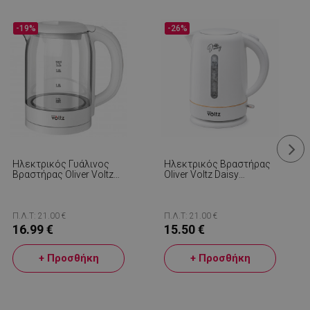
-19%
-26%
Ηλεκτρικός Γυάλινος
Ηλεκτρικός Βραστήρας
Βραστήρας Oliver Voltz
Oliver Voltz Daisy
OV51230X, 2200W, 1.7 L,
OV51230W, 2200W, 1.7 L,
Κρυφή Θερμάστρα,
Αυτόματη
Φωτεινή Ένδειξη, Βάση
Απενεργοποίηση, Λευκό
360C, Λευκό
Π.Λ.Τ: 21.00 €
Π.Λ.Τ: 21.00 €
16.99 €
15.50 €
+ Προσθήκη
+ Προσθήκη