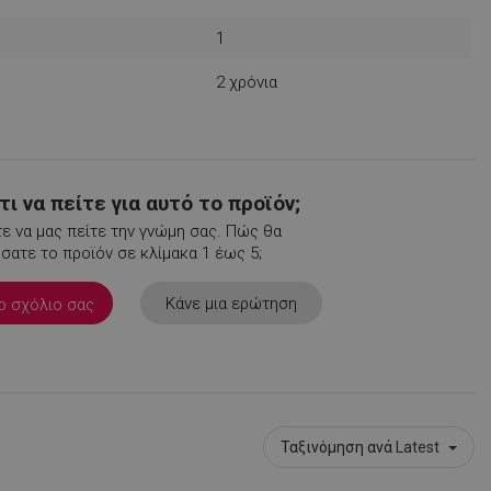
1
2 χρόνια
μένο για να
ου ιστότοπου στην
στογραφίας
.
ι να πείτε για αυτό το προϊόν;
είται για
 στο Google
ε να μας πείτε την γνώμη σας. Πώς θα
ληροφορίες
ατε το προϊόν σε κλίμακα 1 έως 5;
η.
 από εφαρμογές
Κάνε μια ερώτηση
ο σχόλιο σας
α PHP. Πρόκειται
νικού σκοπού που
ιατήρηση
ουργίας χρήστη.
ος αριθμός που
ε τον οποίο μπορεί
α τον ιστότοπο,
 είναι η διατήρηση
για έναν χρήστη
Ταξινόμηση ανά
Latest