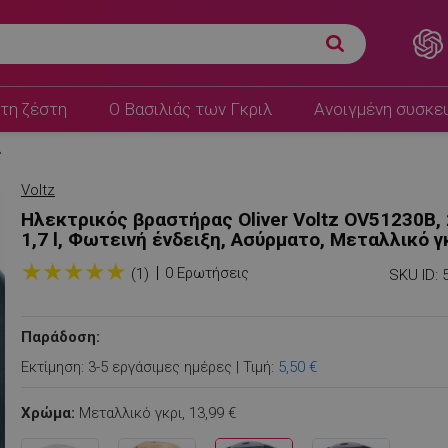
200W, 1,7 l, Φωτεινή
Π.Λ.Τ:
17,99 €
13,99 €
τη ζέστη
Ο Βασιλιάς των Γκριλ
Ανοιγμένη συσκε
ς
Voltz
Ηλεκτρικός βραστήρας Oliver Voltz OV51230B,
1,7 l, Φωτεινή ένδειξη, Ασύρματο, Μεταλλικό γ
★
★
★
★
★
0 Ερωτήσεις
(1)
SKU ID:
Παράδοση:
Εκτίμηση: 3-5 εργάσιμες ημέρες | Τιμή:
5,50 €
Χρώμα:
Μεταλλικό γκρι,
13,99 €