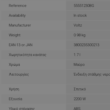
rlv_e
Reference
55551230BG
rlv_endpoint
Availability
In stock
rlv_e_pt
Manufacturer
Voltz
rlv_first_session
rlv_g
Weight
0.98 kg
rlv_hashes
EAN-13 or JAN
3800235300213
rlv_h_cart
rlv_h_fbp
Χωρητικότητα κανάτας
1.7 l
rlv_h_profile
Χρώμα
Μαύρο
rlv_h_wish
Λειτουργίες
Ένδειξη στάθμης νερ
rlv_impersonate_p
rlv_iv
Χρήση
Σπιτικό
rlv_mode
rlv_odid
Εξουσία
2200 W
rlv_p
Υλικό στέγασης
ABS