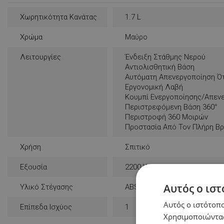
Χωρητικότητα Κανάτας
1.7 L
Χρώμα
Μαύρο
Λειτουργίες
Ένδειξη Στάθμης Νερού
Αντιολισθητική Βάση
Αυτόματη Απενεργοποίηση Ότ
Εργονομική Λαβή
Κουμπί Ενεργοποίησης/απεν
Περιστρεφόμενη Βάση 360°
Περιστροφή 360 Μοιρών
Προστασία Από Τον Πλήρη Β
Χρήση
Σπιτικό
Εξουσία
2200 W
Αυτός ο ιστ
Υλικό Στέγασης
ABS
Αυτός ο ιστότοπο
Επίπεδα Ισχύος
1
Χρησιμοποιώντας