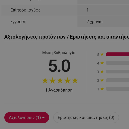
rlv_rid
Επίπεδα ισχύος
1
rlv_rpid
rlv_rpos
Εγγύηση
2 χρόνια
rlv_s
XSRF-TOKEN
Αξιολογήσεις προϊόντων / Ερωτήσεις και απαντήσ
Μέση βαθμολογία
★
5
LaSID
5.0
★
4
★
3
PHPSESSID
★
★
★
★
★
★
2
★
1
1 Ανασκόπηση
Αξιολογήσεις (1)
Ερωτήσεις και απαντήσεις (0)
LaVisitorId_YWxs