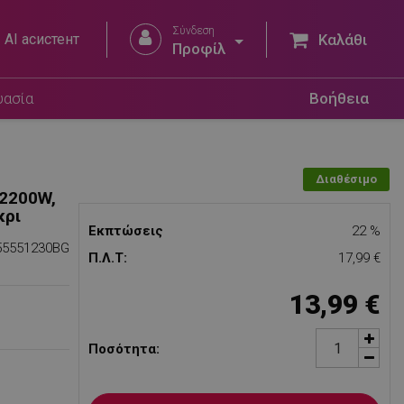
Σύνδεση


AI асистент
Καλάθι
Προφίλ
Προσθήκη στο καλάθι
υασία
Βοήθεια
Διαθέσιμο
 2200W,
κρι
Εκπτώσεις
22 %
55551230BG
Π.Λ.Τ:
17,99 €
13,99 €
Ποσότητα: