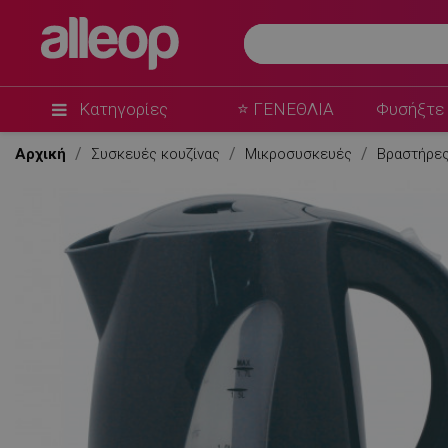
Voltz
Ηλεκτρικός βραστήρας Oliver Voltz OV51230B, 2
ένδειξη, Ασύρματο, Μεταλλικό γκρι
★
★
★
★
★
0 Ερωτήσεις
(1)
Κατηγορίες
⭐ ΓΕΝΕΘΛΙΑ
Φυσήξτε 
Αρχική
Συσκευές κουζίνας
Μικροσυσκευές
Βραστήρε