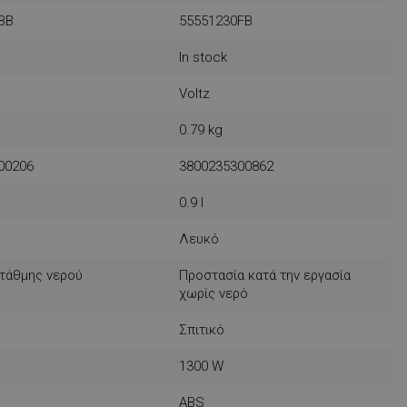
BB
55551230FB
In stock
Voltz
0.79 kg
00206
3800235300862
0.9 l
Λευκό
στάθμης νερού
Προστασία κατά την εργασία
χωρίς νερό
Σπιτικό
1300 W
ABS