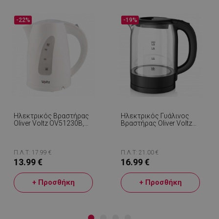
-22%
-19%
Ηλεκτρικός Βραστήρας
Ηλεκτρικός Γυάλινος
Oliver Voltz OV51230B,
Βραστήρας Oliver Voltz
2200W, 1.7 L,
OV51230X, 2200W, 1.7 L,
Περιστρεφόμενη Βάση
Κρυφή Θερμάστρα,
360C, Φωτεινή Ένδειξη,
Φωτεινή Ένδειξη, Βάση
Λευκό
360C, Μαύρο
Π.Λ.Τ: 17.99 €
Π.Λ.Τ: 21.00 €
13.99 €
16.99 €
+ Προσθήκη
+ Προσθήκη