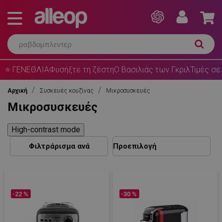
⭐ ΓΕΝΕΘΛΙΑ
Φυσήξτε τη ζέστη
Ο Βασιλιάς των Γκριλ
Τιμές σε
Αρχική
Συσκευές κουζίνας
Μικροσυσκευές
Μικροσυσκευές
High-contrast mode
Φιλτράρισμα ανά
-22 %
-30 %