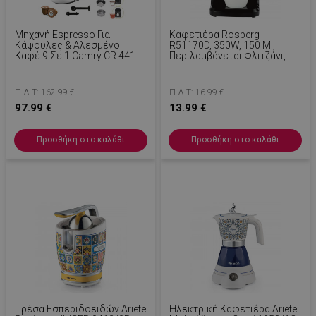
Μηχανή Espresso Για
Καφετιέρα Rosberg
Κάψουλες & Αλεσμένο
R51170D, 350W, 150 Ml,
Καφέ 9 Σε 1 Camry CR 4414,
Περιλαμβάνεται Φλιτζάνι,
3000W, 19 Bar, Μαύρο/
Αυτόματο Κλείσιμο, Μαύρο
Λευκό
Π.Λ.Τ: 162.99 €
Π.Λ.Τ: 16.99 €
97.99 €
13.99 €
Προσθήκη στο καλάθι
Προσθήκη στο καλάθι
Πρέσα Εσπεριδοειδών Ariete
Ηλεκτρική Καφετιέρα Ariete