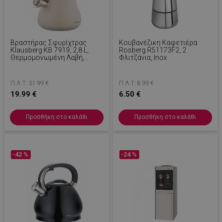
Βραστήρας Σφυρίχτρας
Κουβανέζικη Καφετιέρα
Klausberg KB 7919, 2,8 L,
Rosberg R51173F2, 2
Θερμομονωμένη Λαβή,
Φλιτζάνια, Inox
Επαγωγικός, Μπεζ
Π.Λ.Τ: 31.99 €
Π.Λ.Τ: 8.99 €
19.99 €
6.50 €
Προσθήκη στο καλάθι
Προσθήκη στο καλάθι
-42 %
-24 %