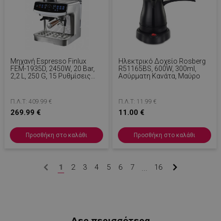
Μηχανή Espresso Finlux
Ηλεκτρικό Δοχείο Rosberg
FEM-1935D, 2450W, 20 Bar,
R51165BS, 600W, 300ml,
2,2 L, 250 G, 15 Ρυθμίσεις
Ασύρματη Κανάτα, Μαύρο
Άλεσης, Αντλία ULKA, Οθόνη
Αφής, Inox
Π.Λ.Τ: 409.99 €
Π.Λ.Τ: 11.99 €
269.99 €
11.00 €
Προσθήκη στο καλάθι
Προσθήκη στο καλάθι
LaVisitorId_YWxsZW9wLmxhZGVzay5jb20v
.alleop.gr
σ
CookieScriptConsent
1
2
3
4
5
6
7
16
CookieScript
...
εβ
.alleop.gr
2
Δες περισσότερα