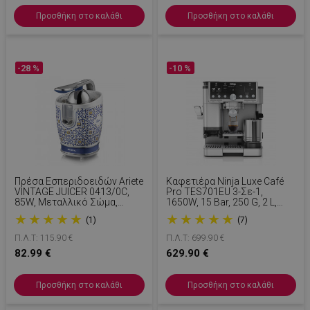
Προσθήκη στο καλάθι
Προσθήκη στο καλάθι
-28 %
-10 %
Πρέσα Εσπεριδοειδών Ariete
Καφετιέρα Ninja Luxe Café
VINTAGE JUICER 0413/0C,
Pro TES701EU 3-Σε-1,
85W, Μεταλλικό Σώμα,
1650W, 15 Bar, 250 G, 2 L,
Αθόρυβη Λειτουργία, 2
Barista Assist, 5 Ρυθμίσεις
★
★
★
★
★
★
★
★
★
★
(1)
(7)
Εξαρτήματα, Λευκό/μπλε
Αφρού, 9 Τύποι Εσπρέσο,
Inox
Π.Λ.Τ: 115.90 €
Π.Λ.Τ: 699.90 €
82.99 €
629.90 €
Προσθήκη στο καλάθι
Προσθήκη στο καλάθι