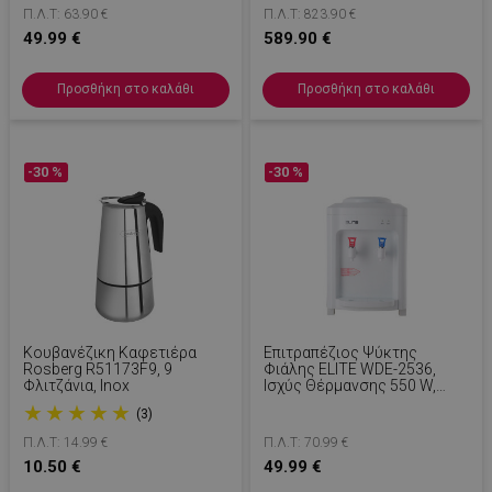
Κεραμικός Μύλος, Οθόνη
Π.Λ.Τ: 63.90 €
Π.Λ.Τ: 823.90 €
Αφής, Λευκό Χρώμιο
49.99 €
589.90 €
Προσθήκη στο καλάθι
Προσθήκη στο καλάθι
-30 %
-30 %
Κουβανέζικη Καφετιέρα
Επιτραπέζιος Ψύκτης
Rosberg R51173F9, 9
Φιάλης ELITE WDE-2536,
Φλιτζάνια, Inox
Ισχύς Θέρμανσης 550 W,
Ισχύς Ψύξης 80 W,
★
★
★
★
★
(3)
Θερμοκρασία 10-95C, Λευκό
Π.Λ.Τ: 14.99 €
Π.Λ.Τ: 70.99 €
10.50 €
49.99 €