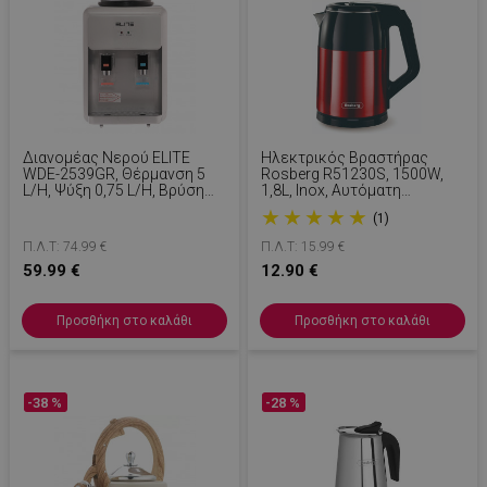
Διανομέας Νερού ELITE
Ηλεκτρικός Βραστήρας
WDE-2539GR, Θέρμανση 5
Rosberg R51230S, 1500W,
L/h, Ψύξη 0,75 L/h, Βρύση
1,8L, Inox, Αυτόματη
Ανάμιξης, Λευκό
Απενεργοποίηση, Κόκκινο/
★
★
★
★
★
(1)
Μαύρο
Π.Λ.Τ: 74.99 €
Π.Λ.Τ: 15.99 €
59.99 €
12.90 €
Προσθήκη στο καλάθι
Προσθήκη στο καλάθι
-38 %
-28 %