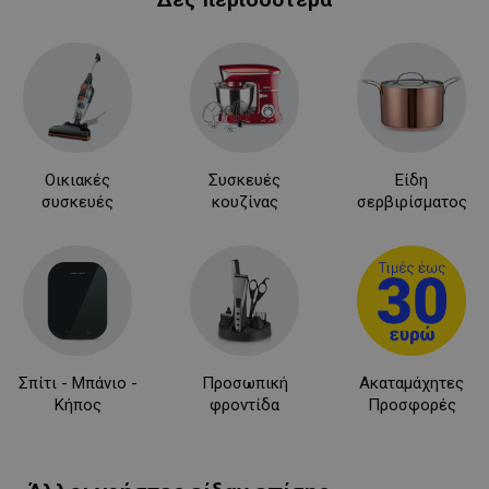
LaVisitorNew
Quality Unit
LLC
Οικιακές
Συσκευές
Είδη
www.alleop.gr
συσκευές
κουζίνας
σερβιρίσματος
Σπίτι - Μπάνιο -
Προσωπική
Ακαταμάχητες
Κήπος
φροντίδα
Προσφορές
Προμηθευτής /
Ονοματεπώνυμο
Λήξη
Πεδίο