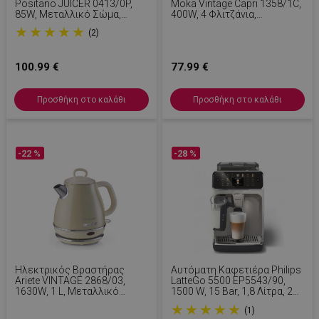
Positano JUICER 0413/0P,
Moka Vintage Capri 1358/1C,
85W, Μεταλλικό Σώμα,
400W, 4 Φλιτζάνια,
Αθόρυβη Λειτουργία, 2
Ασύρματη Χρήση,
★
★
★
★
★
(2)
Εξαρτήματα, Λευκό/Κίτρινο
Περιστρεφόμενη Βάση 360
Μοιρών, Λευκό/Μπλε
100.99 €
77.99 €
Προσθήκη στο καλάθι
Προσθήκη στο καλάθι
-22 %
-28 %
Ηλεκτρικός Βραστήρας
Αυτόματη Καφετιέρα Philips
Ariete VINTAGE 2868/03,
LatteGo 5500 EP5543/90,
1630W, 1 L, Μεταλλικό
1500 W, 15 Bar, 1,8 Λίτρα, 20
Σώμα, Γρήγορο Βράσιμο,
Ροφήματα, LatteGo,
★
★
★
★
★
(1)
Ασύρματη Βάση, Μπεζ
SilentBrew, QuickStart,