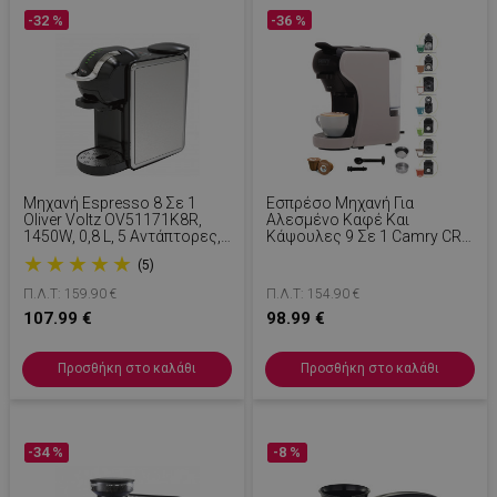
-32 %
-36 %
LaSID
σ
Quality Unit
LLC
www.alleop.gr
Μηχανή Espresso 8 Σε 1
Εσπρέσο Μηχανή Για
Oliver Voltz OV51171K8R,
Αλεσμένο Καφέ Και
1450W, 0,8 L, 5 Αντάπτορες,
Κάψουλες 9 Σε 1 Camry CR
19 Bar, 7 Επίπεδα Καφέ,
4414, 3000W, 19 Bar, Μπεζ/
★
★
★
★
★
(5)
Μαύρο/Ασημί
Μαύρο
PHPSESSID
1
PHP.net
1
Π.Λ.Τ: 159.90 €
Π.Λ.Τ: 154.90 €
www.alleop.gr
107.99 €
98.99 €
Προσθήκη στο καλάθι
Προσθήκη στο καλάθι
-34 %
-8 %