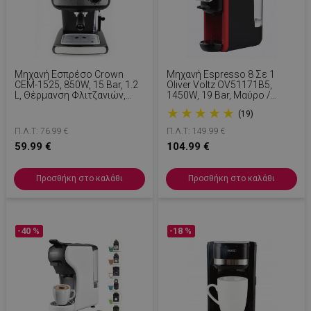
Μηχανή Εσπρέσο Crown
Μηχανή Espresso 8 Σε 1
CEM-1525, 850W, 15 Bar, 1.2
Oliver Voltz OV51171B5,
L, Θέρμανση Φλιτζανιών,
1450W, 19 Bar, Μαύρο /
Ατμός, Κινητό Δοχείο,
Κόκκινο
★
★
★
★
★
(19)
Δίσκος Κρέμας, Μαύρο
Π.Λ.Τ: 76.99 €
Π.Λ.Τ: 149.99 €
59.99 €
104.99 €
Προσθήκη στο καλάθι
Προσθήκη στο καλάθι
-40 %
-18 %