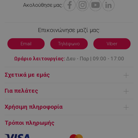
Ακολούθησε μας:
Επικοινώνησε μαζί μας:
Email
Τηλέφωνο
Viber
Ωράριο λειτουργίας:
Δευ - Παρ | 09:00 - 17:00
Σχετικά με εμάς
lkws_*
.alleop.gr
1 μήνας
Ποιοι είμαστε
Για πελάτες
Επικοινωνήστε μαζί μας
Παράδοση Προϊόντων
Όροι χρήσης
Χρήσιμη πληροφορία
Τρόποι πληρωμής
lkws_*_cache
.alleop.gr
1 μήνας
FAQ | Συχνές ερωτήσεις
Ευρωπαϊκή πλατφόρμα ΗΕΔ
Τρόποι πληρωμής
Εγγύηση και Service προϊόντων