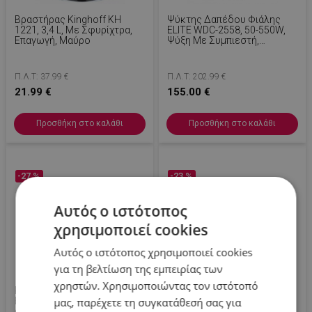
Βραστήρας Kinghoff KH
Ψύκτης Δαπέδου Φιάλης
1221, 3,4 L, Με Σφυρίχτρα,
ELITE WDC-2558, 50-550W,
Επαγωγή, Μαύρο
Ψύξη Με Συμπιεστή,
Θερμοκρασία 5-95C, Ασημί /
Μαύρο
Π.Λ.Τ: 37.99 €
Π.Λ.Τ: 202.99 €
21.99 €
155.00 €
Προσθήκη στο καλάθι
Προσθήκη στο καλάθι
-27 %
-23 %
Αυτός ο ιστότοπος
χρησιμοποιεί cookies
Αυτός ο ιστότοπος χρησιμοποιεί cookies
για τη βελτίωση της εμπειρίας των
χρηστών. Χρησιμοποιώντας τον ιστότοπό
Κουβανέζικη Καφετιέρα
Ηλεκτρικός Βραστήρας
μας, παρέχετε τη συγκατάθεσή σας για
Bohmann BH 9309, 450 Ml, 9
Ariete VINTAGE 2868/05,
Φλιτζάνια, Βαλβίδα
1630W, 1 L, Μεταλλικό