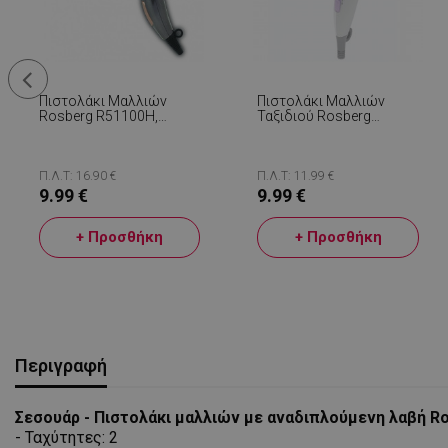
Πιστολάκι Μαλλιών
Πιστολάκι Μαλλιών
Rosberg R51100H,
Ταξιδιού Rosberg
1400W, Αναδιπλούμενη
R51100N, 1200W,
Λαβή, 2 Ταχύτητες,
Πτυσσόμενη Λαβή, 3
Στόμιο, Γκρι
Επίπεδα, Λευκό\μωβ
Π.Λ.Τ: 16.90 €
Π.Λ.Τ: 11.99 €
9.99 €
9.99 €
+ Προσθήκη
+ Προσθήκη
Περιγραφή
Σεσουάρ - Πιστολάκι μαλλιών με αναδιπλούμενη λαβή R
- Ταχύτητες: 2