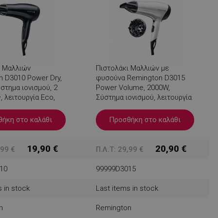
ι Μαλλιών
Πιστολάκι Μαλλιών με
 D3010 Power Dry,
φυσούνα Remington D3015
στημα ιονισμού, 2
Power Volume, 2000W,
, λειτουργία Eco,
Σύστημα ιονισμού, λειτουργία
Eco, Λευκό
ήκη στο καλάθι
Προσθήκη στο καλάθι
19,90 €
20,90 €
,99 €
Π.Λ.Τ: 29,99 €
10
99999D3015
 in stock
Last items in stock
n
Remington