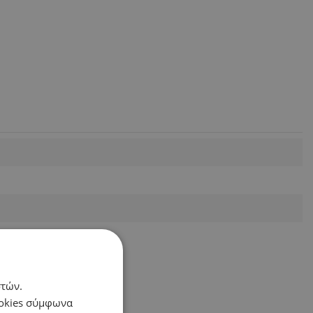
στών.
ookies σύμφωνα