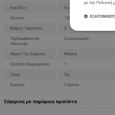
με την Πολιτική μ
Ενα Είδος
Για Το Ταξίδι
ΕΞΑΤΟΜΊΚΕΥ
Εξουσία
1200 W
Βαθμός Ταχύτητας
2
Απολύτως
απαραίτητα
Περιλαμβάνονται
Συγκεντρωτής
Αξεσουάρ
Μέρος Του Σώματος
Μαλλιά
Επίπεδα Θερμοκρασίας
1
Απολύτω
Σειρά
Οχι
Τα απολύτως απαραίτ
Εγγύηση
2 Χρόνια
λογαριασμού. Ο ιστ
Ονοματεπώνυμο
Σύγκριση με παρόμοια προϊόντα
rlv_
rlv_bid