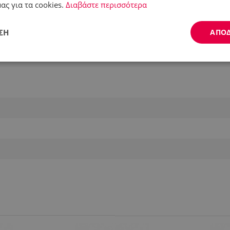
ας για τα cookies.
Διαβάστε περισσότερα
ΣΗ
ΑΠΟ
Απόδοσης
Στόχευσης
Λειτουργικότητας
ς απαραίτητα
Απόδοσης
Στόχευσης
Λειτουργικότητας
Μη ταξι
ητα cookies επιτρέπουν βασικές λειτουργίες του ιστότοπου, όπως τη σύνδεση χρήστ
ότοπος δεν μπορεί να χρησιμοποιηθεί σωστά χωρίς τα απολύτως απαραίτητα cookies
Προμηθευτής /
Λήξη
Περιγραφή
Πεδίο
.alleop.gr
1 μήνας
Releva
.alleop.gr
1 μήνας
Releva