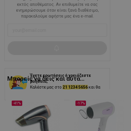
εκτός αποθέματος. Αν επιθυμείτε να σας
ενημερώσουμε όταν είναι ξανά διαθέσιμο,
παρακαλούμε αφήστε μας ένα e-mail.
Έχετε ερωτήσεις ή χρειάζεστε
Μπορείς να δεις και αυτα...
βοήθεια;
Καλέστε μας στο
21 1234 5656
και θα
σας βοηθήσουμε.
-41%
-17%