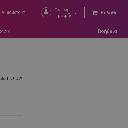
Σύνδεση


AI асистент
Καλάθι
Προφίλ
υασία
Βοήθεια
5551100CW