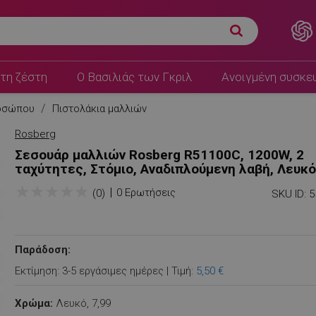
τη ζέστη
Ο Βασιλιάς των Γκριλ
Ανοιγμένη συσκε
ροσώπου
Πιστολάκια μαλλιών
Rosberg
Σεσουάρ μαλλιών Rosberg R51100C, 1200W, 2
ταχύτητες, Στόμιο, Αναδιπλούμενη λαβή, Λευκό
★
★
★
★
★
0 Ερωτήσεις
(0)
SKU ID:
5
Παράδοση:
Εκτίμηση: 3-5 εργάσιμες ημέρες | Τιμή:
5,50 €
Χρώμα:
Λευκό,
7,99