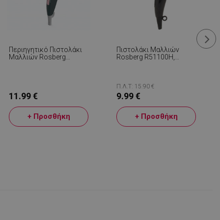
Περιηγητικό Πιστολάκι
Πιστολάκι Μαλλιών
Μαλλιών Rosberg
Rosberg R51100H,
R51100N, 1200W,
1400W, Πτυσσόμενο, 2
Αναδιπλούμενη Λαβή, 3
Ταχύτητες, Συμπυκνωτή,
Ρυθμίσεις
Μαύρο/Κόκκινο
Θερμοκρασίας, Μαύρο/
Π.Λ.Τ: 15.90 €
Ροζ
11.99 €
9.99 €
+ Προσθήκη
+ Προσθήκη