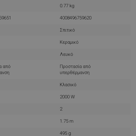
0.77 kg
59651
4008496759620
Σπιτικό
μένο για να
ου ιστότοπου στην
Κεραμικό
στογραφίας
.
Λευκό
είται για
 στο Google
α από
Προστασία από
ληροφορίες
η.
ανση
υπερθέρμανση
 από εφαρμογές
α PHP. Πρόκειται
Κλασικό
νικού σκοπού που
ιατήρηση
2000 W
ουργίας χρήστη.
ος αριθμός που
ε τον οποίο μπορεί
2
α τον ιστότοπο,
 είναι η διατήρηση
για έναν χρήστη
1.75 m
495 g