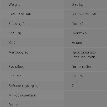
rlv_rid
Weight
0.39 kg
rlv_rpid
EAN-13 or JAN
3800235301791
rlv_rpos
rlv_s
Είδος χρήσης
Σπιτικό
XSRF-TOKEN
Κάλυψη
Πλαστικό
Χρώμα
Λευκό
LaSID
Λειτουργίες
Προστασία από
υπερθέρμανση
PHPSESSID
Ενα είδος
Για το ταξίδι
Εξουσία
1200 W
Βαθμός ταχύτητας
2
Μήκος καλωδίου
LaVisitorId_YWxs
Βάρος