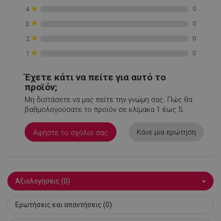
rlv_impersonate_p
.alleop.gr
1
★
0
4
rlv_iv
.alleop.gr
1
★
0
3
rlv_mode
.alleop.gr
1
★
0
2
rlv_odid
.alleop.gr
1
★
0
1
rlv_p
.alleop.gr
1
rlv_rid
.alleop.gr
1
Έχετε κάτι να πείτε για αυτό το
προϊόν;
rlv_rpid
.alleop.gr
1
Μη διστάσετε να μας πείτε την γνώμη σας. Πώς θα
rlv_rpos
.alleop.gr
1
βαθμολογούσατε το προϊόν σε κλίμακα 1 έως 5;
rlv_s
.alleop.gr
1
XSRF-TOKEN
promo.alleop.gr
1
Κάνε μια ερώτηση
Αφήστε το σχόλιο σας
Αξιολογήσεις (0)
Ερωτήσεις και απαντήσεις (0)
LaSID
σ
Quality Unit
LLC