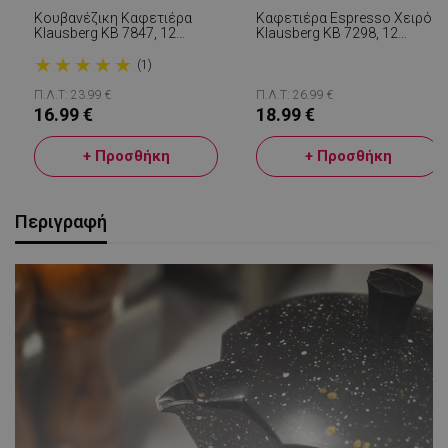
Κουβανέζικη Καφετιέρα
Καφετιέρα Espresso Xειρός
Klausberg KB 7847, 12
Klausberg KB 7298, 12
Φλιτζάνια, 600 Ml,
Φλιτζανιών, 600 Ml,
★
★
★
★
★
Ανοξείδωτο, Επαγωγική,
Επαγωγή, Γκρι
(1)
Μαύρο/Inox
Π.Λ.Τ: 23.99 €
Π.Λ.Τ: 26.99 €
16.99 €
18.99 €
+ Προσθήκη
+ Προσθήκη
Περιγραφή