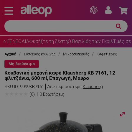
⭐ ΓΕΝΕΘΛΙΑ
Φυσήξτε τη ζέστη
Ο Βασιλιάς των Γκριλ
Τιμές σε
Αρχική
Συσκευές κουζίνας
Μικροσυσκευές
Καφετιέρες
Μη διαθέσιμο
Κουβανική μηχανή καφέ Klausberg KB 7161, 12
φλιτζάνια, 600 ml, Επαγωγή, Μαύρο
SKU ID:
9999KB7161
Δες περισσότερα
Klausberg
★
★
★
★
★
(0)
0 Ερωτήσεις