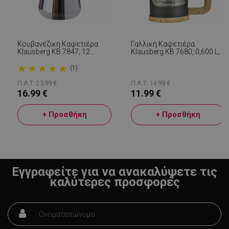
Κουβανέζικη Καφετιέρα
Γαλλική Καφετιέρα
Klausberg KB 7847, 12
Klausberg KB 7680, 0,600 L,
Φλιτζάνια, 600 Ml,
Γυαλί, Μαύρο/Καφέ
★
★
★
★
★
Ανοξείδωτο, Επαγωγική,
(1)
Μαύρο/Inox
Π.Λ.Τ: 23.99 €
Π.Λ.Τ: 14.99 €
16.99 €
11.99 €
LaVisitorId_YWxsZW9wLmxhZGVzay5jb20v
.alleop.gr
σ
+ Προσθήκη
+ Προσθήκη
CookieScriptConsent
CookieScript
εβ
.alleop.gr
2
Εγγραφείτε για να ανακαλύψετε τις
καλύτερες προσφορές