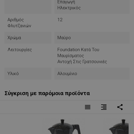
Επαγωγή
Ηλεκτρικός
Αριθμός
12
Φλυτζανιών
Χρώμα
Μαύρο
Λειτουργίες
Foundation Κατά Του
Μαυρίσματος
Αντοχή Στις Γρατσουνιές
Υλικό
Αλουμίνιο
Σύγκριση με παρόμοια προϊόντα
reorder
format_align_right
share