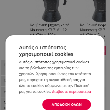
Κουβανική μηχανή καφέ
Κουβανική καφετι
Klausberg KB 7161, 12
Klausberg KB 7160
φλιτζάνια, 600 ml,
φλιτζάνια, Επαγωγ
Επαγωγή, Μαύρο
Μαύρο
Βλέπεις
Αυτός ο ιστότοπος
Προσθήκη στο 
χρησιμοποιεί cookies
Αυτός ο ιστότοπος χρησιμοποιεί cookies
Price
Π.Λ.Τ: 23,99 €
Π.Λ.Τ: 19,99 €
για τη βελτίωση της εμπειρίας των
16,99 €
17,99 €
χρηστών. Χρησιμοποιώντας τον ιστότοπό
μας, παρέχετε τη συγκατάθεσή σας για
Reference
9999KB7161
9999KB7160
όλα τα cookies σύμφωνα με την Πολιτική
μας για τα cookies.
Διαβάστε περισσότερα
Availability
Last items in stock
In stock
Manufactur
Klausberg
Klausberg
ΑΠΟΔΟΧΉ ΌΛΩΝ
er