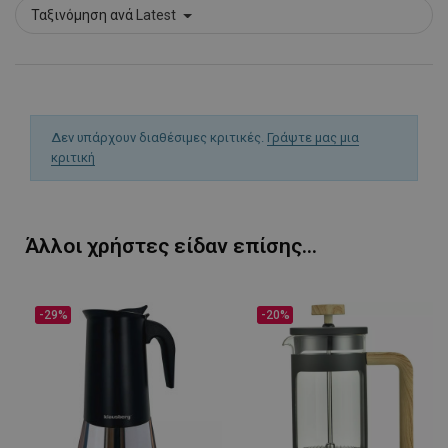
www.alleop.gr
Ταξινόμηση ανά
Latest
Δεν υπάρχουν διαθέσιμες κριτικές.
Γράψτε μας μια
PHPSESSID
1
PHP.net
1
www.alleop.gr
κριτική
Άλλοι χρήστες είδαν επίσης...
-29%
-20%