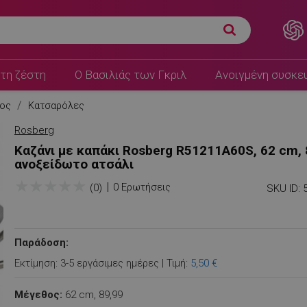
τη ζέστη
Ο Βασιλιάς των Γκριλ
Ανοιγμένη συσκε
τος
Κατσαρόλες
Rosberg
Καζάνι με καπάκι Rosberg R51211A60S, 62 cm, 8
ανοξείδωτο ατσάλι
★
★
★
★
★
0 Ερωτήσεις
(0)
SKU ID:
Παράδοση:
Εκτίμηση: 3-5 εργάσιμες ημέρες | Τιμή:
5,50 €
Μέγεθος:
62 cm,
89,99