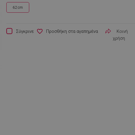
62 cm
favorite_border
Σύγκρινε
Κοινή
χρήση