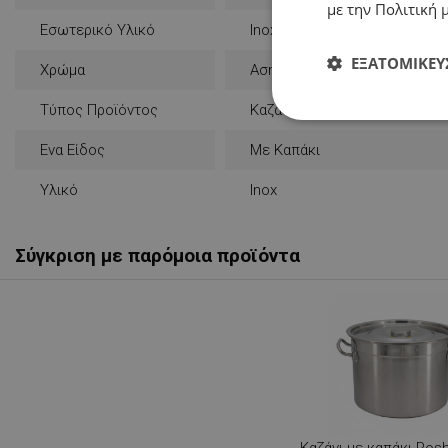
με την Πολιτική μ
Εσωτερικό Υλικό
Inox
ΕΞΑΤΟΜΊΚΕΥ
Χρώμα
Ασημένιο
Τύπος Προϊόντος
Καζάνι
Απολύτως
απαραίτητα
Ενα Είδος
Με Καπάκι
Υλικό
Inox
Σύγκριση με παρόμοια προϊόντα
Απολύτω
Τα απολύτως απαραίτ
λογαριασμού. Ο ιστ
Ονοματεπώνυμο
rlv_
rlv_bid
Καζάνι με καπάκι Ros