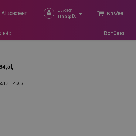
Σύνδεση


AI асистент
Καλάθι
Προφίλ
υασία
Βοήθεια
4,5l,
551211A60S