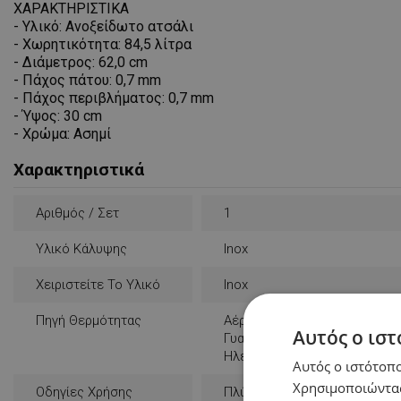
ΧΑΡΑΚΤΗΡΙΣΤΙΚΑ
- Υλικό: Ανοξείδωτο ατσάλι
- Χωρητικότητα: 84,5 λίτρα
- Διάμετρος: 62,0 cm
- Πάχος πάτου: 0,7 mm
- Πάχος περιβλήματος: 0,7 mm
- Ύψος: 30 cm
- Χρώμα: Ασημί
Χαρακτηριστικά
Αριθμός / Σετ
1
Υλικό Κάλυψης
Inox
Χειριστείτε Το Υλικό
Inox
Πηγή Θερμότητας
Αέριο
Αυτός ο ιστ
Γυαλοκεραμικό
Ηλεκτρικός
Αυτός ο ιστότοπο
Χρησιμοποιώντας
Οδηγίες Χρήσης
Πλύσιμο Στο Χέρι