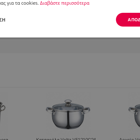
ας για τα cookies.
Διαβάστε περισσότερα
ΣΗ
ΑΠΟ
Απόδοσης
Στόχευσης
Λειτουργικότητας
ς απαραίτητα
Απόδοσης
Στόχευσης
Λειτουργικότητας
Μη ταξι
ητα cookies επιτρέπουν βασικές λειτουργίες του ιστότοπου, όπως τη σύνδεση χρήστ
ότοπος δεν μπορεί να χρησιμοποιηθεί σωστά χωρίς τα απολύτως απαραίτητα cookies
Προμηθευτής /
Λήξη
Περιγραφή
Πεδίο
.alleop.gr
1 μήνας
Releva
.alleop.gr
1 μήνας
Releva
berg
Κατσαρόλα Voltz V51210G24,
Δοχείο Vo