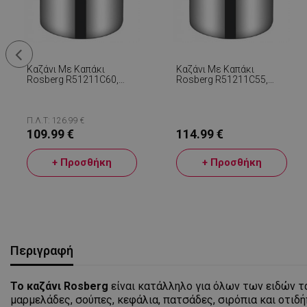
Καζάνι Με Καπάκι
Καζάνι Με Καπάκι
Rosberg R51211C60,
Rosberg R51211C55,
169,5 L, 60x60 Cm, Inox
130,5 L, 55x55 Cm, Inox
Π.Λ.Τ: 126.99 €
109.99 €
114.99 €
+ Προσθήκη
+ Προσθήκη
Περιγραφή
Το καζάνι Rosberg
είναι κατάλληλο για όλων των ειδών τα
μαρμελάδες, σούπες, κεφάλια, πατσάδες, σιρόπια και οτιδ