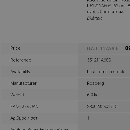
rlv_e
R51211A60S, 62 cm, 84
ανοξείδωτο ατσάλι
rlv_endpoint
Βλέπεις
rlv_e_pt
rlv_first_session
rlv_g
8
rlv_hashes
Price
Π.Λ.Τ: 112,99 €
rlv_h_cart
Reference
551211A60S
rlv_h_fbp
Availability
Last items in stock
rlv_h_profile
rlv_h_wish
Manufacturer
Rosberg
rlv_impersonate_p
Weight
6.9 kg
rlv_iv
EAN-13 or JAN
3800235301715
rlv_mode
rlv_odid
Αριθμός / σετ
1
rlv_p
Αριθμός βασικών στρωμάτων