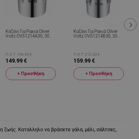
Καζάνι Για Ρακιά Oliver
Καζάνι Για Ρακιά Oliver
Voltz OV51214A30, 30
Voltz OV51214B30, 30
Λίτρα, 35x35 Εκ., Χαλκός
Λίτρα, 35x35 Cm,
Σωλήνας Ψύξης, Αντλία
Χαλκός Σωλήνας Ψύξης,
Νερού, Ανοξείδωτο
Δοχείο Απόσταξης,
Ατσάλι, Ασημί
Αντλία Νερού,
Π.Λ.Τ: 199.90 €
Π.Λ.Τ: 215.00 €
Ανοξείδωτο Ατσάλι,
149.99 €
159.99 €
Ασημί
+ Προσθήκη
+ Προσθήκη
η ζωής. Καταλληλο να βράσετε γάλα, μέλι, σάλτσες,