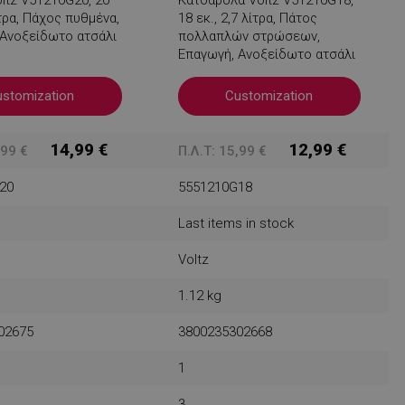
ίτρα, Πάχος πυθμένα,
18 εκ., 2,7 λίτρα, Πάτος
 Ανοξείδωτο ατσάλι
πολλαπλών στρώσεων,
Επαγωγή, Ανοξείδωτο ατσάλι
ustomization
Customization
14,99 €
12,99 €
,99 €
Π.Λ.Τ: 15,99 €
20
5551210G18
Last items in stock
Voltz
1.12 kg
02675
3800235302668
1
3