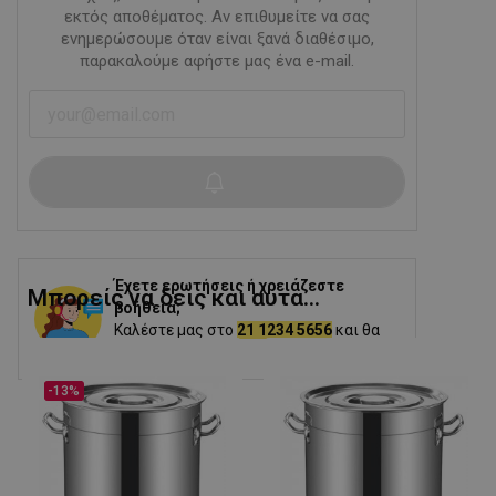
εκτός αποθέματος. Αν επιθυμείτε να σας
ενημερώσουμε όταν είναι ξανά διαθέσιμο,
παρακαλούμε αφήστε μας ένα e-mail.
Έχετε ερωτήσεις ή χρειάζεστε
Μπορείς να δεις και αυτα...
βοήθεια;
Καλέστε μας στο
21 1234 5656
και θα
σας βοηθήσουμε.
-13%