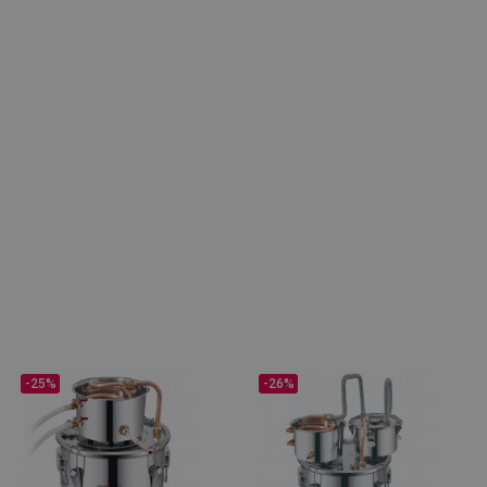
-25%
-26%