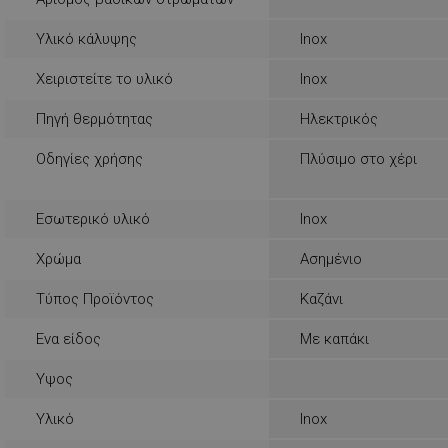
rlv_rid
rlv_rpid
Υλικό κάλυψης
Inox
rlv_rpos
Χειριστείτε το υλικό
Inox
rlv_s
Πηγή θερμότητας
Ηλεκτρικός
XSRF-TOKEN
Οδηγίες χρήσης
Πλύσιμο στο χέρι
LaSID
Εσωτερικό υλικό
Inox
Χρώμα
Ασημένιο
PHPSESSID
Τύπος Προϊόντος
Καζάνι
Ενα είδος
Με καπάκι
Υψος
Υλικό
Inox
LaVisitorId_YWxs