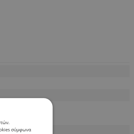
στών.
ookies σύμφωνα