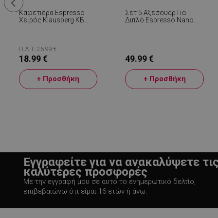
Καφετιέρα Espresso
Σετ 5 Αξεσουάρ Για
Xειρός Klausberg KB
Διπλό Espresso Nano
LaSID
7298, 12 Φλιτζανιών,
Basket Plus, Ανοξείδωτο
600 Ml, Επαγωγή, Γκρι
Ατσάλι, Χωρίς BPA,
Μαύρο
Π.Λ.Τ: 26.99 €
18.99 €
49.99 €
PHPSESSID
+ Προσθήκη
+ Προσθήκη
LaVisitorId_YWxs
CookieScriptConse
Εγγραφείτε για να ανακαλύψετε τι
καλύτερες προσφορές
Με την εγγραφή μου σε αυτό το ενημερωτικό δελτίο,
επιβεβαιώνω ότι είμαι 16 ετών ή άνω.
LaVisitorNew