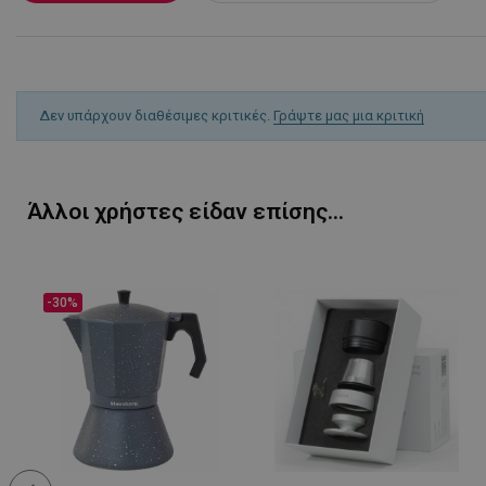
rlv_hashes
rlv_h_cart
rlv_h_fbp
Δεν υπάρχουν διαθέσιμες κριτικές.
Γράψτε μας μια κριτική
rlv_h_profile
rlv_h_wish
rlv_impersonate_p
Άλλοι χρήστες είδαν επίσης...
rlv_iv
rlv_mode
rlv_odid
-30%
rlv_p
rlv_rid
rlv_rpid
rlv_rpos
rlv_s
XSRF-TOKEN