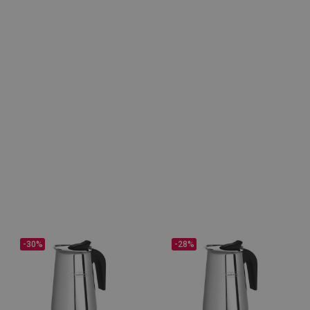
-30%
-28%