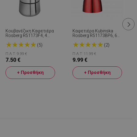
Κουβανέζικη Καφετιέρα
Καφετιέρα Kubinska
Rosberg R51173F4, 4
Rosberg R51173BP6, 6
Φλιτζάνια, Inox
Μπολ, 300 Ml, Αλουμίνιο,
★
★
★
★
★
★
★
★
★
★
Cherven
(5)
(2)
Π.Λ.Τ: 9.99 €
Π.Λ.Τ: 11.99 €
7.50 €
9.99 €
+ Προσθήκη
+ Προσθήκη