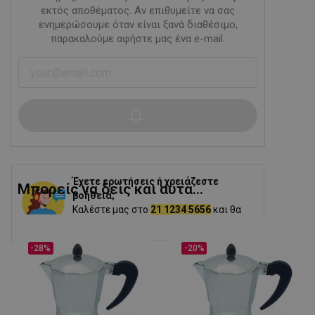
εκτός αποθέματος. Αν επιθυμείτε να σας
ενημερώσουμε όταν είναι ξανά διαθέσιμο,
παρακαλούμε αφήστε μας ένα e-mail.
Έχετε ερωτήσεις ή χρειάζεστε
Μπορείς να δεις και αυτα...
βοήθεια;
Καλέστε μας στο
21 1234 5656
και θα
σας βοηθήσουμε.
-28%
-20%