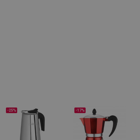
-25%
-17%