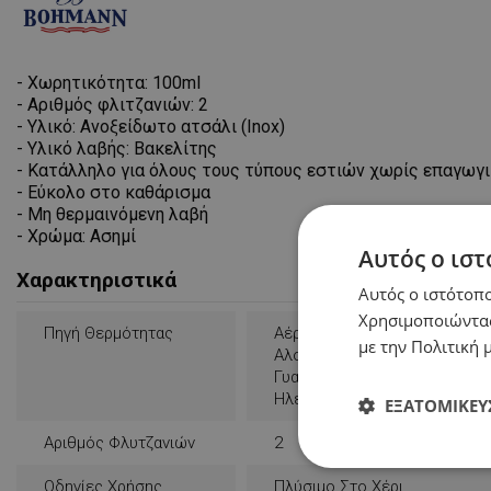
- Χωρητικότητα: 100ml
- Αριθμός φλιτζανιών: 2
- Υλικό: Ανοξείδωτο ατσάλι (Inox)
- Υλικό λαβής: Βακελίτης
- Κατάλληλο για όλους τους τύπους εστιών χωρίς επαγωγι
- Εύκολο στο καθάρισμα
- Μη θερμαινόμενη λαβή
- Χρώμα: Ασημί
Αυτός ο ιστ
Χαρακτηριστικά
Αυτός ο ιστότοπο
Χρησιμοποιώντας
Πηγή Θερμότητας
Αέριο
με την Πολιτική μ
Αλογόνο
Γυαλοκεραμικό
Ηλεκτρικός
ΕΞΑΤΟΜΊΚΕΥ
Αριθμός Φλυτζανιών
2
Απολύτως
Οδηγίες Χρήσης
Πλύσιμο Στο Χέρι
απαραίτητα