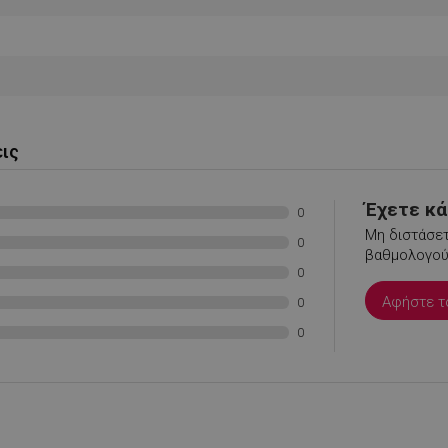
ς απαραίτητα
Απόδοσης
Στόχευσης
Λειτουργικότητας
Μη ταξι
εις
ητα cookies επιτρέπουν βασικές λειτουργίες του ιστότοπου, όπως τη σύνδεση χρήστ
ότοπος δεν μπορεί να χρησιμοποιηθεί σωστά χωρίς τα απολύτως απαραίτητα cookies
Έχετε κάτ
0
Προμηθευτής /
Λήξη
Περιγραφή
Μη διστάσετ
Πεδίο
0
βαθμολογούσ
.alleop.gr
1 μήνας
Releva
0
.alleop.gr
1 μήνας
Releva
Αφήστε τ
0
.alleop.gr
1 μήνας
Releva
0
.alleop.gr
1 μήνας
Releva
.alleop.gr
1 μήνας
Releva
.alleop.gr
1 μήνας
Releva
.alleop.gr
1 μήνας
Releva