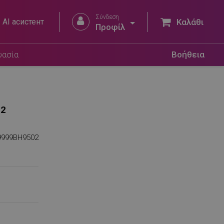
Σύνδεση


AI асистент
Καλάθι
Προφίλ
υασία
Βοήθεια
 2
9999BH9502