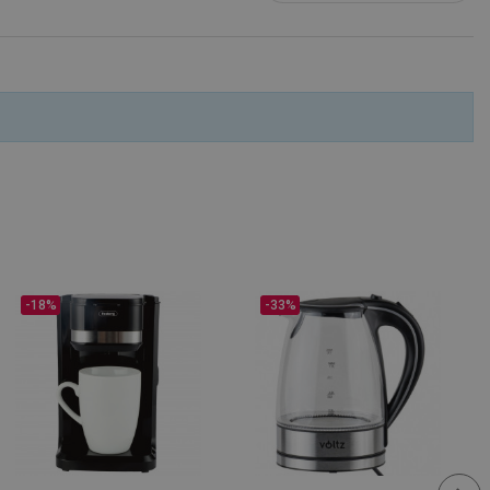
-18%
-33%
μένο για να
ου ιστότοπου στην