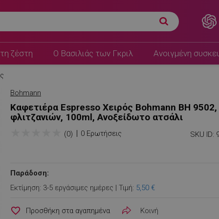
τη ζέστη
Ο Βασιλιάς των Γκριλ
Ανοιγμένη συσκε
ες
Bohmann
Καφετιέρα Espresso Xειρός Bohmann BH 9502,
φλιτζανιών, 100ml, Ανοξείδωτο ατσάλι
★
★
★
★
★
0 Ερωτήσεις
(0)
SKU ID:
Παράδοση:
Εκτίμηση: 3-5 εργάσιμες ημέρες | Τιμή:
5,50 €
favorite_border
Κοινή