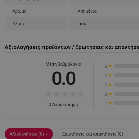
Χρώμα
Ασημένιο
Υλικό
Inox
Απολύτω
Αξιολογήσεις προϊόντων / Ερωτήσεις και απαντήσ
Τα απολύτως απαραίτ
λογαριασμού. Ο ιστ
Μέση βαθμολογία
★
5
0.0
Ονοματεπώνυμο
★
4
rlv_
★
3
★
★
★
★
★
rlv_bid
★
2
rlv_e
★
1
0 Ανασκόπηση
rlv_endpoint
rlv_e_pt
rlv_first_session
Αξιολογήσεις (0)
Ερωτήσεις και απαντήσεις (0)
rlv_g