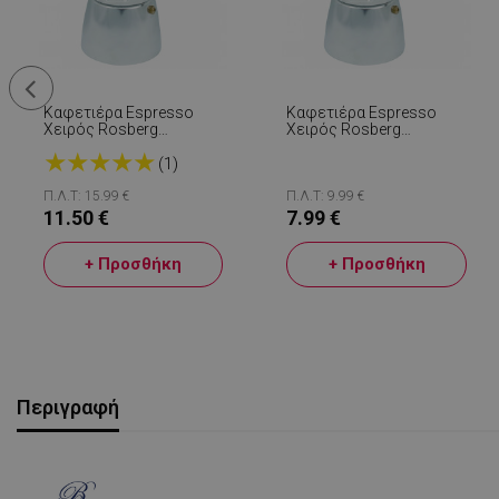
Καφετιέρα Espresso
Καφετιέρα Espresso
Χειρός Rosberg
Χειρός Rosberg
R51173BA9, 9
R51173BA3, 3
★
★
★
★
★
Φλιτζανιών, Αλουμίνιο,
Φλιτζανιών, Αλουμίνιο,
(1)
Ασημί
Ασημί
Π.Λ.Τ: 15.99 €
Π.Λ.Τ: 9.99 €
11.50 €
7.99 €
+ Προσθήκη
+ Προσθήκη
Περιγραφή