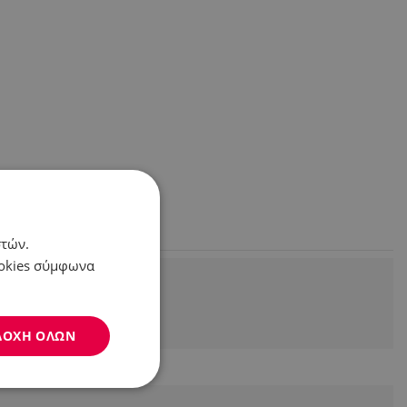
στών.
ookies σύμφωνα
ΔΟΧΉ ΌΛΩΝ
Μη
ταξινομημένα