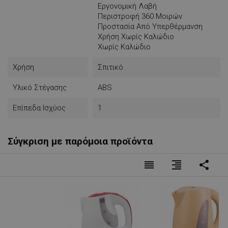
Εργονομική Λαβή
Περιστροφή 360 Μοιρών
Προστασία Από Υπερθέρμανση
Χρήση Χωρίς Καλώδιο
Χωρίς Καλώδιο
Χρήση
Σπιτικό
Υλικό Στέγασης
ABS
Επίπεδα Ισχύος
1
Σύγκριση με παρόμοια προϊόντα
reorder
format_align_right
share