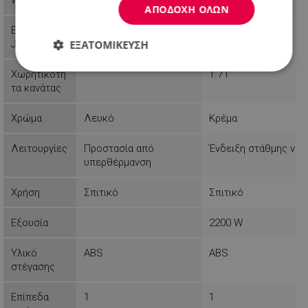
Weight
0.6 kg
0.98 kg
ΑΠΟΔΟΧΉ ΌΛΩΝ
EAN-13 or
4895139231410
3800235300220
ΕΞΑΤΟΜΊΚΕΥΣΗ
JAN
Απολύτως
Απόδοσης
Στόχευσης
Χωρητικότη
1.7 l
απαραίτητα
τα κανάτας
Χρώμα
Λευκό
Κρέμα
Λειτουργικότητας
Μη
ταξινομημένα
Λειτουργίες
Προστασία από
Ένδειξη στάθμης νερ
υπερθέρμανση
Χρήση
Σπιτικό
Σπιτικό
Εξουσία
2200 W
Απολύτως απαραίτητα
Απόδοσης
Υλικό
ABS
ABS
Στόχευσης
Λειτουργικότητας
στέγασης
Μη ταξινομημένα
Επίπεδα
1
1