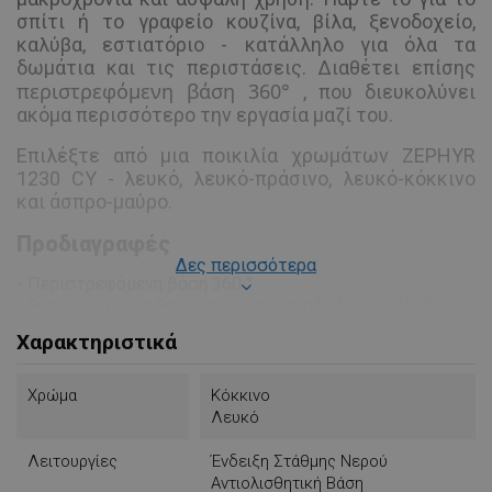
σπίτι ή το γραφείο κουζίνα, βίλα, ξενοδοχείο,
καλύβα, εστιατόριο - κατάλληλο για όλα τα
δωμάτια και τις περιστάσεις. Διαθέτει επίσης
περιστρεφόμενη βάση 360°
, που διευκολύνει
ακόμα περισσότερο την εργασία μαζί του.
Επιλέξτε από μια ποικιλία χρωμάτων ZEPHYR
1230 CY - λευκό, λευκό-πράσινο, λευκό-κόκκινο
και άσπρο-μαύρο.
Προδιαγραφές
Δες περισσότερα
- Περιστρεφόμενη βάση 360 °
- Ενσωματωμένη θερμάστρα από ανοξείδωτο χάλυβα
- Διαφανής κλίμακα για τη στάθμη του νερού
Χαρακτηριστικά
- Αυτόματη απενεργοποίηση όταν βράζει νερό
- Προστασία από πηγές νερού
- Κουμπί On / Off
Χρώμα
Κόκκινο
Λευκό
Λειτουργίες
Ένδειξη Στάθμης Νερού
Αντιολισθητική Βάση