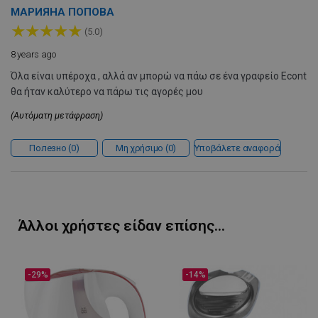
LaSID
σ
Quality Unit
МАРИЯНА ПОПОВА
LLC
★
★
★
★
★
www.alleop.gr
(5.0)
8 years ago
Όλα είναι υπέροχα , αλλά αν μπορώ να πάω σε ένα γραφείο Econt
θα ήταν καλύτερο να πάρω τις αγορές μου
(Αυτόματη μετάφραση)
PHPSESSID
1
PHP.net
1
www.alleop.gr
Полезно
0
Μη χρήσιμο
0
Υποβάλετε αναφορά
Άλλοι χρήστες είδαν επίσης...
-29%
-14%