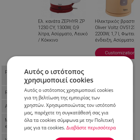
Ελ. κανάτα ZEPHYR ZP
Ηλεκτρικός βραστήρ
1230 CY, 1300W, 0,9
Oliver Voltz OV51230B
λίτρα, Ασύρματο, Λευκό
2200W, 1,7 l, Φωτεινή
/ Κόκκινο
ένδειξη, Ασύρματο,
Κρέμα
Βλέπεις
Customization
Αυτός ο ιστότοπος
18,99 €
Price
Π.Λ.Τ: 17,99 €
13,99 €
χρησιμοποιεί cookies
Αυτός ο ιστότοπος χρησιμοποιεί cookies
Reference
1230120029
55551230BC
για τη βελτίωση της εμπειρίας των
χρηστών. Χρησιμοποιώντας τον ιστότοπό
Availability
Last items in stock
In stock
μας, παρέχετε τη συγκατάθεσή σας για
όλα τα cookies σύμφωνα με την Πολιτική
Manufactur
ZEPHYR
Voltz
er
μας για τα cookies.
Διαβάστε περισσότερα