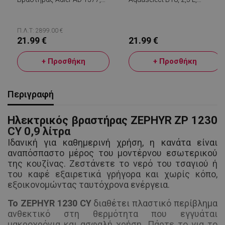
600W, 0,6 L, Αναδιπλούμενο
Αντιολισθητική Βάση,
Σώμα Σιλικόνης, Προστασία
Φίλτρο Με Ρητίνες
Από Υπερθέρμανση, Ένδειξη
Ιοντοανταλλαγής Και
Φωτός, Λευκό
Ενεργό Άνθρακα, Λευκό
Π.Λ.Τ: 2899.00 €
21.99 €
21.99 €
+ Προσθήκη
+ Προσθήκη
Περιγραφή
Ηλεκτρικός βραστήρας ZEPHYR ZP 1230
CY 0,9 λίτρα
Ιδανική για καθημερινή χρήση, η κανάτα είναι
αναπόσπαστο μέρος του μοντέρνου εσωτερικού
της κουζίνας. Ζεστάνετε το νερό του τσαγιού ή
του καφέ εξαιρετικά γρήγορα και χωρίς κόπο,
εξοικονομώντας ταυτόχρονα ενέργεια.
Το ZEPHYR 1230 CY
διαθέτει πλαστικό περίβλημα
ανθεκτικό στη θερμότητα που εγγυάται
μακροχρόνια και ασφαλή χρήση.
Πάρτε το για το