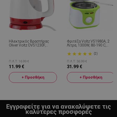
Ηλεκτρικός Βραστήρας
Φριτέζα Voltz V51980A, 2
Oliver Voltz OV51230F,
Λίτρα, 1300W, 80-190 C,
1300W, 900 Ml, Κλίμακα
Αντικολλητική Φριτέζα,
★
★
★
★
★
Μέτρησης, Λευκό / Κόκκινο
Λευκό / Πράσινο
(2)
LaVisitorId_YWxsZW9wLmxhZGVzay5jb20v
.alleop.gr
σ
Π.Λ.Τ: 16.99 €
Π.Λ.Τ: 36.99 €
11.99 €
31.99 €
CookieScriptConsent
CookieScript
εβ
.alleop.gr
2
+ Προσθήκη
+ Προσθήκη
Εγγραφείτε για να ανακαλύψετε τις
καλύτερες προσφορές