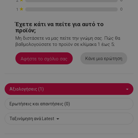
2
Privacy Policy
rlv_h_wish
.alleop.gr
1
★
0
1
rlv_impersonate_p
.alleop.gr
1
rlv_iv
.alleop.gr
1
Έχετε κάτι να πείτε για αυτό το
προϊόν;
rlv_mode
.alleop.gr
1
Μη διστάσετε να μας πείτε την γνώμη σας. Πώς θα
rlv_odid
.alleop.gr
1
βαθμολογούσατε το προϊόν σε κλίμακα 1 έως 5;
rlv_p
.alleop.gr
1
rlv_rid
.alleop.gr
1
Κάνε μια ερώτηση
Αφήστε το σχόλιο σας
rlv_rpid
.alleop.gr
1
rlv_rpos
.alleop.gr
1
rlv_s
.alleop.gr
1
Αξιολογήσεις (1)
XSRF-TOKEN
promo.alleop.gr
1
Ερωτήσεις και απαντήσεις (0)
Ταξινόμηση ανά
Latest