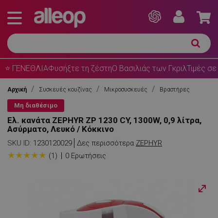
⭐ ΓΕΝΕΘΛΙΑ
Φυσήξτε τη ζέστη
Ο Βασιλιάς των Γκριλ
Τιμές σε
Αρχική
Συσκευές κουζίνας
Μικροσυσκευές
Βραστήρες
Μη διαθέσιμο
Ελ. κανάτα ZEPHYR ZP 1230 CY, 1300W, 0,9 λίτρα,
Ασύρματο, Λευκό / Κόκκινο
SKU ID:
1230120029
Δες περισσότερα
ZEPHYR
★
★
★
★
★
(1)
0 Ερωτήσεις