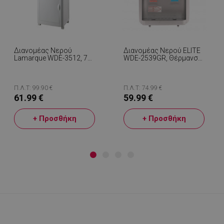
Διανομέας Νερού
Διανομέας Νερού ELITE
Lamarque WDE-3512, 70-
WDE-2539GR, Θέρμανση
630 W, Θέρμανση 5 Λ/
5 L/h, Ψύξη 0,75 L/h,
Ώρα, Ψύξη 0,7 Λ/ώρα,
Βρύση Ανάμιξης, Λευκό
Ηλεκτρονικός, Επάνω
Πλήρωση, Ένδειξη,
Π.Λ.Τ: 99.90 €
Π.Λ.Τ: 74.99 €
Λευκό
61.99 €
59.99 €
+ Προσθήκη
+ Προσθήκη