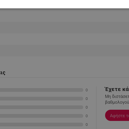
Απόδοσης
Στόχευσης
Λειτουργικότητας
ς απαραίτητα
Απόδοσης
Στόχευσης
Λειτουργικότητας
Μη ταξι
ητα cookies επιτρέπουν βασικές λειτουργίες του ιστότοπου, όπως τη σύνδεση χρήστ
ότοπος δεν μπορεί να χρησιμοποιηθεί σωστά χωρίς τα απολύτως απαραίτητα cookies
εις
Προμηθευτής /
Λήξη
Περιγραφή
Πεδίο
Έχετε κάτ
0
.alleop.gr
1 μήνας
Releva
Μη διστάσετ
0
.alleop.gr
1 μήνας
Releva
βαθμολογούσ
0
.alleop.gr
1 μήνας
Releva
Αφήστε τ
0
.alleop.gr
1 μήνας
Releva
.alleop.gr
1 μήνας
Releva
0