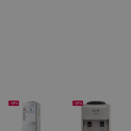
-38%
-20%