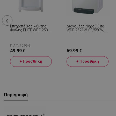
Επιτραπέζιος Ψύκτης
Διανομέας Νερού Elite
Φιάλης ELITE WDE-2536,
WDE-2521W, 80/550W, 8-
Ισχύς Θέρμανσης 550 W,
95C, 3 Λειτουργίες
Ισχύς Ψύξης 80 W,
Θερμοκρασίας, Λευκό
Θερμοκρασία 10-95C,
Λευκό
Π.Λ.Τ: 70.99 €
49.99 €
69.99 €
+ Προσθήκη
+ Προσθήκη
Περιγραφή