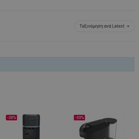
Ταξινόμηση ανά
Latest
-20%
-33%