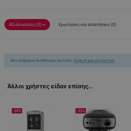
rlv_first_session
rlv_g
rlv_hashes
Αξιολογήσεις (0)
Ερωτήσεις και απαντήσεις (0)
rlv_h_cart
rlv_h_fbp
rlv_h_profile
rlv_h_wish
Δεν υπάρχουν διαθέσιμες κριτικές.
Γράψτε μας μια κριτική
rlv_impersonate_p
rlv_iv
rlv_mode
Άλλοι χρήστες είδαν επίσης...
rlv_odid
rlv_p
rlv_rid
-24%
-22%
rlv_rpid
rlv_rpos