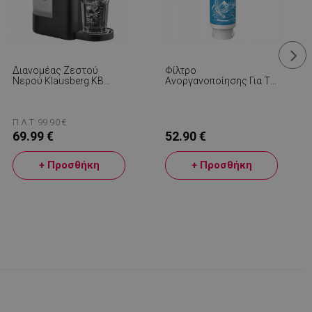
Διανομέας Ζεστού
Φίλτρο
Νερού Klausberg KB
Ανοργανοποίησης Για Το
7877, 2600W, 2.5l, 95°C,
NatureFlow F4,
400-500ml/min, Ένδειξη
Αντίστροφη Όσμωση 10
Στάθμης Νερού, CE,
Σταδίων, Απομακρύνει
RoHS, Μαύρο
Τις Βαριές Ρύπους,
Π.Λ.Τ: 99.90 €
Χωρίς BPA, Μπλε
69.99 €
52.90 €
+ Προσθήκη
+ Προσθήκη