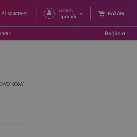
Σύνδεση


AI асистент
Καλάθι
Προφίλ
υασία
Βοήθεια
9CWD1806W