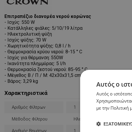
Επιτραπέζιο διανομέα νερού κορώνας
- Ισχύς: 550 W
- Κατάλληλες φιάλες: 5/10/19 λίτρα
- Ηλεκτρολυτική ψύξη
- Ισχύς ψύξης: 70 W
- Χωρητικότητα ψύξης: 0,8 l / h
- Θερμοκρασία κρύου νερού: 8-15 ° C
- Ισχύς για θέρμανση: 550W
- Ικανότητα πλημμύρας: 5 l/h
- Θερμοκρασία ζεστού νερού: 85-95 ° C
- Μέγεθος Β / Π / Μ: 42x30x31,5 cm.
- Βάρος: 3,29 kg
Αυτός ο ιστ
Χαρακτηριστικά
Αυτός ο ιστότοπο
Χρησιμοποιώντας
Αριθμός Φίλτρων
1
με την Πολιτική μ
Μέθοδος Φίλτρου
Ηλεκτρική Ενέργεια
ΕΞΑΤΟΜΊΚΕΥ
Αριθμός Βημάτων
1