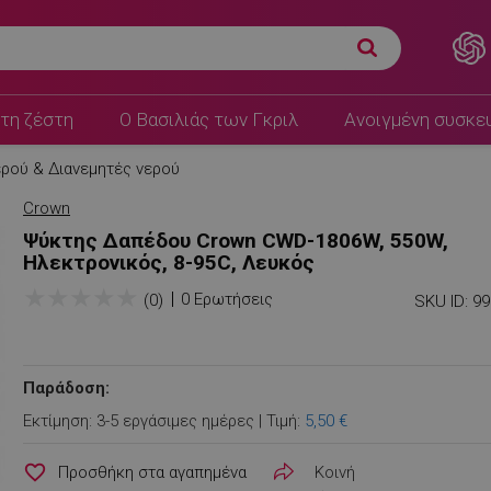
τη ζέστη
Ο Βασιλιάς των Γκριλ
Ανοιγμένη συσκε
ρού & Διανεμητές νερού
Crown
Ψύκτης Δαπέδου Crown CWD-1806W, 550W,
Ηλεκτρονικός, 8-95C, Λευκός
★
★
★
★
★
0 Ερωτήσεις
(0)
SKU ID:
9
Παράδοση:
Εκτίμηση: 3-5 εργάσιμες ημέρες | Τιμή:
5,50 €
favorite_border
Κοινή