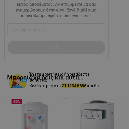
εκτός αποθέματος. Αν επιθυμείτε να σας
ενημερώσουμε όταν είναι ξανά διαθέσιμο,
παρακαλούμε αφήστε μας ένα e-mail.
Έχετε ερωτήσεις ή χρειάζεστε
Μπορείς να δεις και αυτα...
βοήθεια;
Καλέστε μας στο
21 1234 5656
και θα
σας βοηθήσουμε.
-30%