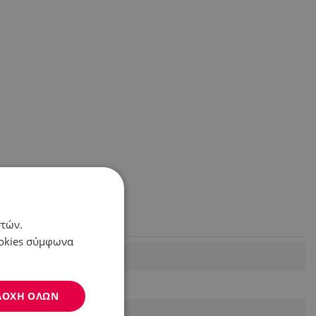
στών.
ookies σύμφωνα
ΔΟΧΉ ΌΛΩΝ