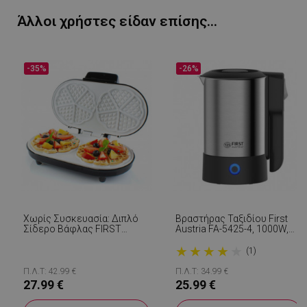
Άλλοι χρήστες είδαν επίσης...
LaVisitorId_YWxsZW9wLmxhZGVzay5jb20v
.alleop.gr
σ
-35%
-26%
CookieScriptConsent
CookieScript
εβ
.alleop.gr
2
Χωρίς Συσκευασία: Διπλό
Βραστήρας Ταξιδίου First
Σίδερο Βάφλας FIRST
Austria FA-5425-4, 1000W,
AUSTRIA FA-5305-2 WI, 1000
0,6 L, 2 Φλιτζάνια Και
★
★
★
★
★
W, Κεραμική Επίστρωση,
Κουτάλι, Αναδιπλούμενη
(1)
LaVisitorNew
Quality Unit
Ρυθμιστής Θερμοκρασίας,
Λαβή, Ανοξείδωτο Ατσάλι
LLC
Μαύρο / Ανοξείδωτο
Π.Λ.Τ: 42.99 €
Π.Λ.Τ: 34.99 €
www.alleop.gr
27.99 €
25.99 €