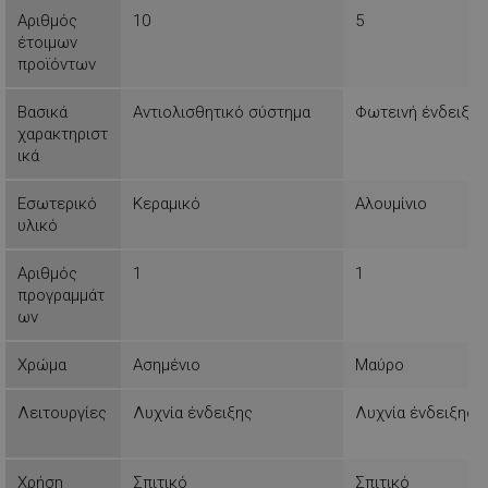
Αριθμός
10
5
έτοιμων
Λειτουργικότητας
Μη
προϊόντων
ταξινομημένα
Βασικά
Αντιολισθητικό σύστημα
Φωτεινή ένδειξη
χαρακτηριστ
ικά
Εσωτερικό
Κεραμικό
Αλουμίνιο
υλικό
Απολύτως απαραίτητα
Απόδοσης
Στόχευσης
Λειτουργικότητας
Αριθμός
1
1
Μη ταξινομημένα
προγραμμάτ
ων
Τα απολύτως απαραίτητα cookies επιτρέπουν
βασικές λειτουργίες του ιστότοπου, όπως τη
Χρώμα
Ασημένιο
Μαύρο
σύνδεση χρήστη και τη διαχείριση λογαριασμού.
Ο ιστότοπος δεν μπορεί να χρησιμοποιηθεί σωστά
χωρίς τα απολύτως απαραίτητα cookies.
Λειτουργίες
Λυχνία ένδειξης
Λυχνία ένδειξης
Προμηθευτής /
Ονοματεπώνυμο
Πεδίο
Χρήση
Σπιτικό
Σπιτικό
rlv_
.alleop.gr
1