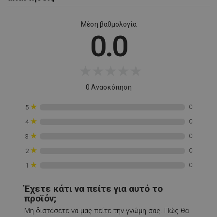
rlv_p
.alleop.gr
1
rlv_rid
.alleop.gr
1
Μέση βαθμολογία
0.0
rlv_rpid
.alleop.gr
1
rlv_rpos
.alleop.gr
1
rlv_s
.alleop.gr
1
★
★
★
★
★
XSRF-TOKEN
promo.alleop.gr
1
0 Ανασκόπηση
★
0
5
★
0
4
★
0
3
★
0
2
LaSID
σ
Quality Unit
LLC
★
0
1
www.alleop.gr
Έχετε κάτι να πείτε για αυτό το
προϊόν;
Μη διστάσετε να μας πείτε την γνώμη σας. Πώς θα