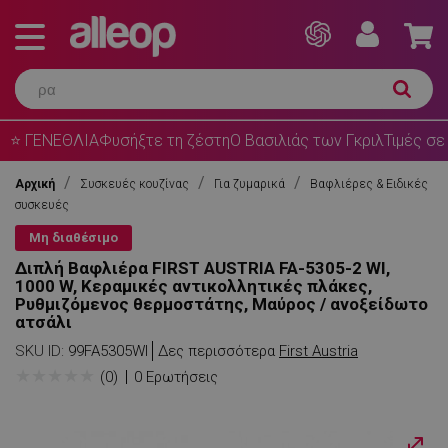
⭐ ΓΕΝΕΘΛΙΑ
Φυσήξτε τη ζέστη
Ο Βασιλιάς των Γκριλ
Τιμές σε
Αρχική
Συσκευές κουζίνας
Για ζυμαρικά
Βαφλιέρες & Ειδικές
συσκευές
Μη διαθέσιμο
Διπλή Βαφλιέρα FIRST AUSTRIA FA-5305-2 WI,
1000 W, Κεραμικές αντικολλητικές πλάκες,
Ρυθμιζόμενος θερμοστάτης, Μαύρος / ανοξείδωτο
ατσάλι
SKU ID:
99FA5305WI
Δες περισσότερα
First Austria
★
★
★
★
★
(0)
0 Ερωτήσεις