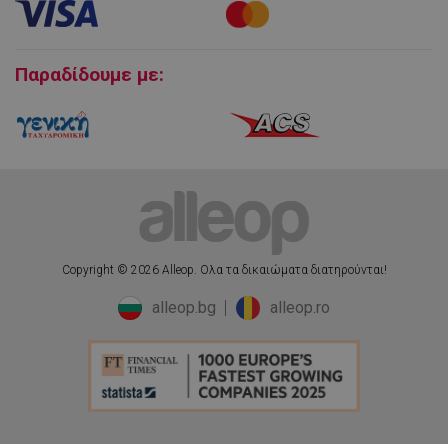
Πολιτική επιστροφών
Cookies
fb_pixel_viewcategory_event_id
5
Facebook
Παραδίδουμε με:
δευτερόλεπτα
www.alleop.gr
_ga
1 χρόνος 1
Google LLC
μήνας
.alleop.gr
uuid
6 μήνες
MediaMath Inc.
sibautomation.com
Copyright © 2026 Alleop. Ολα τα δικαιώματα διατηρούνται!
alleop.bg
alleop.ro