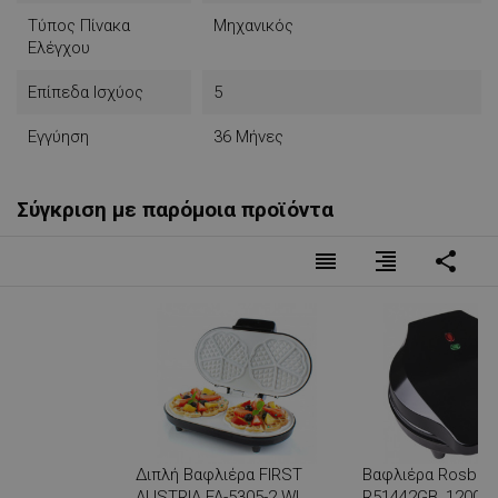
Τύπος Πίνακα
Μηχανικός
Ελέγχου
Επίπεδα Ισχύος
5
Εγγύηση
36 Μήνες
Σύγκριση με παρόμοια προϊόντα
reorder
format_align_right
share
Διπλή Βαφλιέρα FIRST
Βαφλιέρα Rosber
AUSTRIA FA-5305-2 WI,
R51442GB, 1200W,