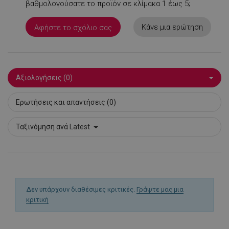
βαθμολογούσατε το προϊόν σε κλίμακα 1 έως 5;
PHPSESSID
1
PHP.net
1
www.alleop.gr
Κάνε μια ερώτηση
Αφήστε το σχόλιο σας
Αξιολογήσεις (0)
Ερωτήσεις και απαντήσεις (0)
Ταξινόμηση ανά
Latest
Δεν υπάρχουν διαθέσιμες κριτικές.
Γράψτε μας μια
κριτική