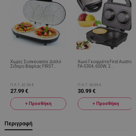
Χωρίς Συσκευασία: Διπλό
Χωνί Γκοφρέτα First Austria
Σίδερο Βάφλας FIRST
FA-5304, 600W, 2
AUSTRIA FA-5305-2 WI, 1000
Γκοφρέτες, Αντικολλητική
W, Κεραμική Επίστρωση,
Επίστρωση, Μαύρο
Ρυθμιστής Θερμοκρασίας,
Μαύρο / Ανοξείδωτο
Π.Λ.Τ: 42.99 €
Π.Λ.Τ: 36.99 €
27.99 €
30.99 €
+ Προσθήκη
+ Προσθήκη
Περιγραφή