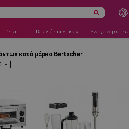
τη ζέστη
Ο Βασιλιάς των Γκριλ
Ανοιγμένη συσκε
όντων κατά μάρκα Bartscher
0