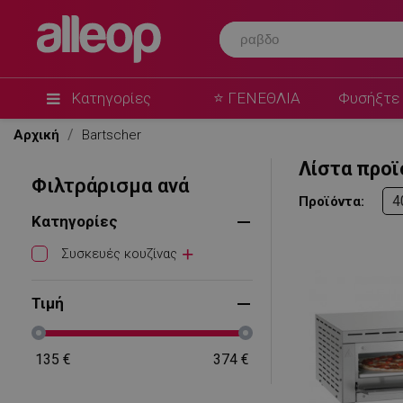
Κατηγορίες
⭐ ΓΕΝΕΘΛΙΑ
Φυσήξτε 
Αρχική
Bartscher
Λίστα προϊ
Φιλτράρισμα ανά
4
Προϊόντα:
Κατηγορίες
Συσκευές κουζίνας
Τιμή
135
€
374
€