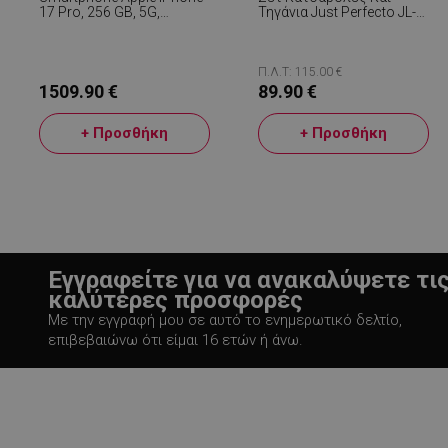
17 Pro, 256 GB, 5G,
Τηγάνια Just Perfecto JL-
Cosmic Orange
888, 14 H, Χυτό,
Μαρμάρινο Φινίρισμα,
Επαγωγή, Αξεσουάρ, Μπεζ
Π.Λ.Τ: 115.00 €
1509.90 €
89.90 €
Απολύτω
+ Προσθήκη
+ Προσθήκη
Τα απολύτως απαραίτ
λογαριασμού. Ο ιστ
Ονοματεπώνυμο
rlv_
rlv_bid
Εγγραφείτε για να ανακαλύψετε τι
καλύτερες προσφορές
rlv_e
Με την εγγραφή μου σε αυτό το ενημερωτικό δελτίο,
rlv_endpoint
επιβεβαιώνω ότι είμαι 16 ετών ή άνω.
rlv_e_pt
rlv_first_session
rlv_g
rlv_hashes