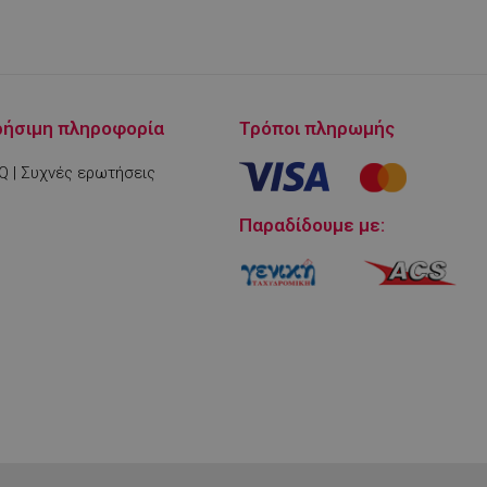
ρήσιμη πληροφορία
Τρόποι πληρωμής
Q | Συχνές ερωτήσεις
Παραδίδουμε με:
μένο για να
ου ιστότοπου στην
στογραφίας
.