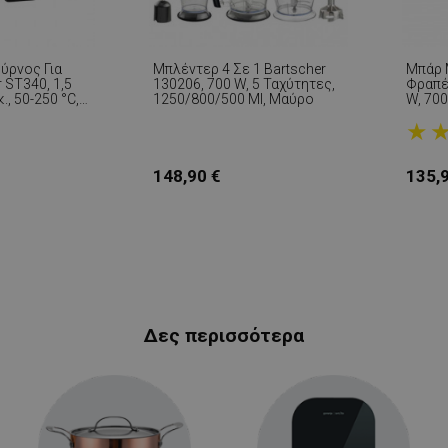
ύρνος Για
Μπλέντερ 4 Σε 1 Bartscher
Μπάρ Μ
 ST340, 1,5
130206, 700 W, 5 Ταχύτητες,
Φραπέ 
., 50-250 °C,
1250/800/500 Ml, Μαύρο
W, 700
ω Θερμαντικό
Περισ
★
ανισμένος
Ασημί
θυρο,
148,90 €
135,
Δες περισσότερα