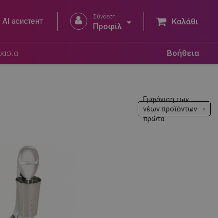
Σύνδεση


AI асистент
Καλάθι
Προφίλ
υασία
Βοήθεια
Εμφάνιση των
νέων προϊόντων
πρώτα