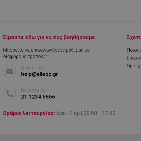
rlv_h_cart
rlv_h_fbp
rlv_h_profile
rlv_h_wish
Είμαστε εδώ για να σας βοηθήσουμε
Σχετι
rlv_impersonate_p
Μπορείτε να επικοινωνήσετε μαζί μας με
Ποιοι 
rlv_iv
διάφορους τρόπους:
Επικοι
rlv_mode
Όροι 
Γράψτε μας:
rlv_odid
help@alleop.gr
rlv_p
rlv_rid
Καλέστε μας:
21 1234 5656
rlv_rpid
rlv_rpos
Ωράριο λειτουργίας:
Δευ - Παρ | 09:00 - 17:00
rlv_s
XSRF-TOKEN