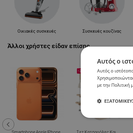
Οικιακές συσκευές
Συσκευές κουζίνας
Άλλοι χρήστες είδαν επίσης...
Αυτός ο ιστ
Αυτός ο ιστότοπο
-22%
Χρησιμοποιώντας
με την Πολιτική μ
ΕΞΑΤΟΜΊΚΕΥ
Απολύτως
απαραίτητα
Smartphone Apple IPhone
Σετ Κατσαρόλες Και