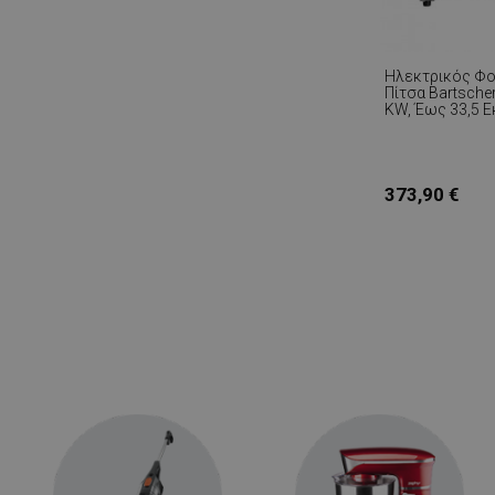
Ηλεκτρικός Φο
Πίτσα Bartscher
KW, Έως 33,5 Εκ
Επάνω Και Κάτ
Στοιχείο, Γαλβ
Χάλυβας, Παρά
Ανοξείδωτο
373,90 €