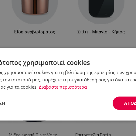
Είδη σερβιρίσματος
Σπίτι - Μπάνιο - Κήπος
ότοπος χρησιμοποιεί cookies
ς χρησιμοποιεί cookies για τη βελτίωση της εμπειρίας των χρη
-25%
-39%
 τον ιστότοπό μας, παρέχετε τη συγκατάθεσή σας για όλα τα c
ας για τα cookies.
Διαβάστε περισσότερα
ΣΗ
ΑΠΟ
Απόδοσης
Στόχευσης
Λειτουργικότητας
Μίξερ Φραπέ Oliver Voltz
Επιτραπέζια Εστία