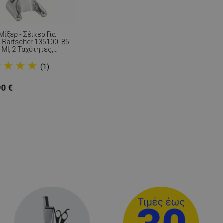
ίξερ - Σέικερ Για
Bartscher 135100, 85
 Ml, 2 Ταχύτητες,
τρεφόμενη Κεφαλή,
★
★
★
★
/χρώμιο
(1)
90 €