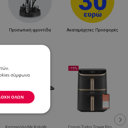
Προσωπική φροντίδα
Ακαταμάχητες Προσφορές
στών.
-29%
-19%
ookies σύμφωνα
ΔΟΧΉ ΌΛΩΝ
Μη
ταξινομημένα
Κατσαρόλα Με Καλάθι
Cosori Turbo Tower Pro