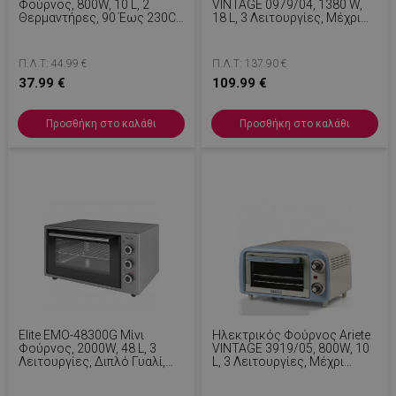
Φούρνος, 800W, 10 L, 2
VINTAGE 0979/04, 1380 W,
Θερμαντήρες, 90 Έως 230C,
18 L, 3 Λειτουργίες, Μέχρι
Χρονοδιακόπτης 30 Λεπτών,
230C, Διπλό Θερμικό Τζάμι,
Μαύρο
Χρονοδιακόπτης 60 Λεπτά,
Λευκό/Πράσινο
Π.Λ.Τ: 44.99 €
Π.Λ.Τ: 137.90 €
37.99 €
109.99 €
Προσθήκη στο καλάθι
Προσθήκη στο καλάθι
Elite EMO-48300G Μίνι
Ηλεκτρικός Φούρνος Ariete
Φούρνος, 2000W, 48 L, 3
VINTAGE 3919/05, 800W, 10
Λειτουργίες, Διπλό Γυαλί,
L, 3 Λειτουργίες, Μέχρι
Κρυφό Θερμαντικό Στοιχείο
230°C, Διπλό Θερμικό Γυαλί,
Στον Πυθμένα,
Χρονοδιακόπτης 60 Λεπτά,