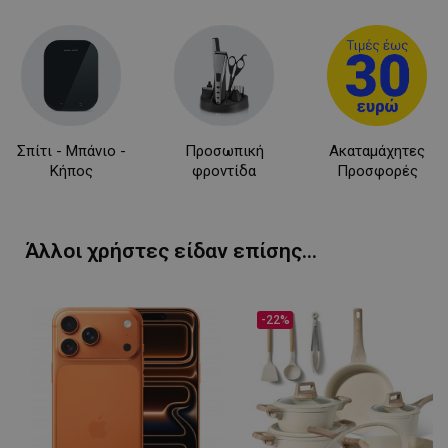
www.alleop.gr
Σπίτι - Μπάνιο -
Προσωπική
Ακαταμάχητες
PHPSESSID
1
PHP.net
1
www.alleop.gr
Κήπος
φροντίδα
Προσφορές
Άλλοι χρήστες είδαν επίσης...
-22%