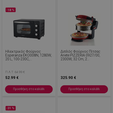
-18 %
Ηλεκτρικός Φούρνος
Διπλός Φούρνος Πίτσας
Esperanza EKO008N, 1280W,
Ariete PIZZERIA 0927/00,
20 L, 100-230C,
2300W, 32 Cm, 2
Χρονοδιακόπτης 60 Min,
Θερμοστάτες Έως 400C, 5
Μαύρο
Επίπεδα, 2 Πλάκες Πέτρας,
Αντικολλητική Επίστρωση,
Π.Λ.Τ: 64.99 €
Κόκκινο
52.99 €
325.90 €
Προσθήκη στο καλάθι
Προσθήκη στο καλάθι
-31 %