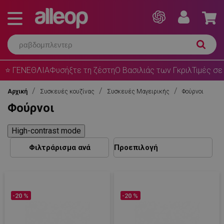
⭐ ΓΕΝΕΘΛΙΑ
Φυσήξτε τη ζέστη
Ο Βασιλιάς των Γκριλ
Τιμές σε
Αρχική
Συσκευές κουζίνας
Συσκευές Μαγειρικής
Φούρνοι
Φούρνοι
High-contrast mode
Φιλτράρισμα ανά
-20 %
-20 %