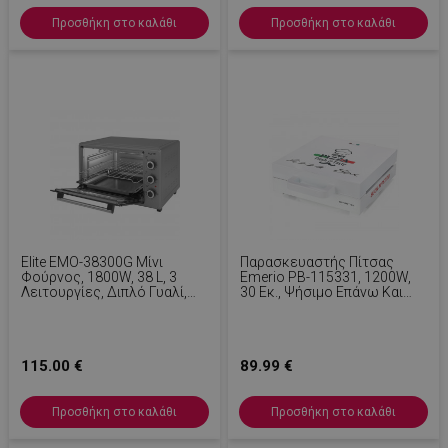
Προσθήκη στο καλάθι
Προσθήκη στο καλάθι
Elite EMO-38300G Μίνι
Παρασκευαστής Πίτσας
Φούρνος, 1800W, 38 L, 3
Emerio PB-115331, 1200W,
Λειτουργίες, Διπλό Γυαλί,
30 Εκ., Ψήσιμο Επάνω Και
Γαλβανισμένο Εσωτερικό,
Κάτω, Αντικολλητική
Κρυφό Θερμαντικό Σώμα
Επίστρωση, Λευκό
Στο Κάτω Μέρος,
Θερμοστάτης,
115.00 €
89.99 €
Χρονοδιακόπτης, Γκρι
Προσθήκη στο καλάθι
Προσθήκη στο καλάθι