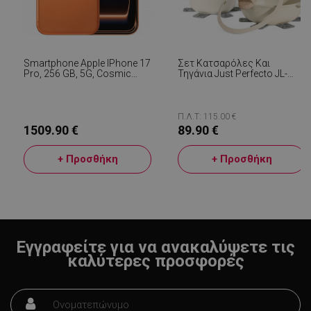
Smartphone Apple IPhone 17
Σετ Κατσαρόλες Και
Pro, 256 GB, 5G, Cosmic
Τηγάνια Just Perfecto JL-
Orange
888, 14 H, Χυτό, Μαρμάρινο
Φινίρισμα, Επαγωγή,
Αξεσουάρ, Μπεζ
Π.Λ.Τ: 115.00 €
1509.90 €
89.90 €
LaVisitorId_YWxsZW9wLmxhZGVzay5jb20v
.alleop.gr
σ
+ Προσθήκη
+ Προσθήκη
CookieScriptConsent
CookieScript
εβ
.alleop.gr
2
Εγγραφείτε για να ανακαλύψετε τις
καλύτερες προσφορές