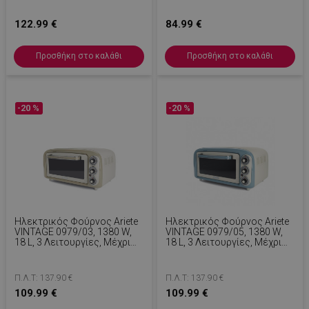
Θερμοστάτης,
Μπλε
Χρονοδιακόπτης, Γκρι
122.99 €
84.99 €
Προσθήκη στο καλάθι
Προσθήκη στο καλάθι
-20 %
-20 %
Ηλεκτρικός Φούρνος Ariete
Ηλεκτρικός Φούρνος Ariete
VINTAGE 0979/03, 1380 W,
VINTAGE 0979/05, 1380 W,
18 L, 3 Λειτουργίες, Μέχρι
18 L, 3 Λειτουργίες, Μέχρι
230C, Διπλό Θερμικό Τζάμι,
230C, Διπλό Θερμικό Γυαλί,
Χρονοδιακόπτης 60 Λεπτά,
Χρονοδιακόπτης 60 Λεπτά,
Λευκό/Μπεζ
Λευκό/Μπλε
Π.Λ.Τ: 137.90 €
Π.Λ.Τ: 137.90 €
109.99 €
109.99 €