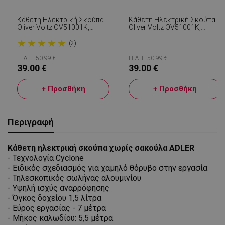
Κάθετη Ηλεκτρική Σκούπα
Κάθετη Ηλεκτρική Σκούπα
Oliver Voltz OV51001K,
Оliver Voltz OV51001K,
800W, Χωρητικότητα Κάδου
800W, Χωρητικότητα Κάδου
★
★
★
★
★
2L , Σκουπάκι Χειρός ,
2L , Σκουπάκι Χειρός ,
(2)
Μαύρο/Κόκκινο
Μαύρο
Π.Λ.Τ: 50.99 €
Π.Λ.Τ: 50.99 €
39.00 €
39.00 €
+ Προσθήκη
+ Προσθήκη
Περιγραφή
Κάθετη ηλεκτρική σκούπα χωρίς σακούλα ADLER
- Τεχνολογία Cyclone
- Ειδικός σχεδιασμός για χαμηλό θόρυβο στην εργασία
- Τηλεσκοπικός σωλήνας αλουμινίου
- Υψηλή ισχύς αναρρόφησης
- Όγκος δοχείου 1,5 λίτρα
- Εύρος εργασίας - 7 μέτρα
- Μήκος καλωδίου: 5,5 μέτρα