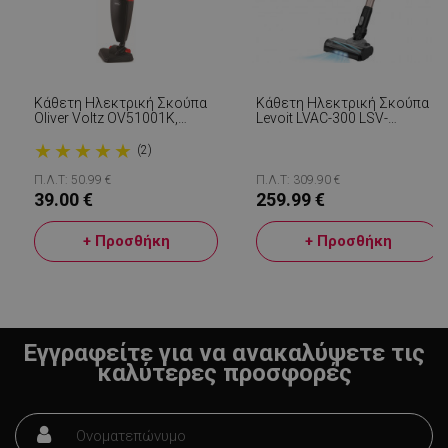
CookieScriptConsent
CookieScript
εβ
.alleop.gr
2
Κάθετη Ηλεκτρική Σκούπα
Κάθετη Ηλεκτρική Σκούπα
Oliver Voltz OV51001K,
Levoit LVAC-300 LSV-
800W, Χωρητικότητα Κάδου
V202PE-AEUR, 240W, 0.75l,
★
★
★
★
★
2L , Σκουπάκι Χειρός ,
Αυτονομία Έως 60 Λεπτά,
(2)
Μαύρο/Κόκκινο
Turbo, Βούρτσα Με LED,
Μαύρο/γκρι
Π.Λ.Τ: 50.99 €
Π.Λ.Τ: 309.90 €
39.00 €
259.99 €
+ Προσθήκη
+ Προσθήκη
LaVisitorNew
Quality Unit
LLC
www.alleop.gr
Εγγραφείτε για να ανακαλύψετε τις
καλύτερες προσφορές