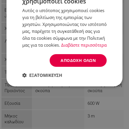
χρησιμοποιεί cookies
Αυτός ο ιστότοπος χρησιμοποιεί cookies
EAN-13 or
5902934831178
3800235300145
JAN
για τη βελτίωση της εμπειρίας των
χρηστών. Χρησιμοποιώντας τον ιστότοπό
Χρώμα
Γκρι
Διαφανής
μας, παρέχετε τη συγκατάθεσή σας για
όλα τα cookies σύμφωνα με την Πολιτική
Λειτουργίες
Προστασία από
Προστασία από
μας για τα cookies.
Διαβάστε περισσότερα
υπερθέρμανση
υπερθέρμανση
Χρήση
Σπιτικό
Σπιτικό
ΑΠΟΔΟΧΉ ΌΛΩΝ
Τεχνολογία
Εργονομική λαβή
ΕΞΑΤΟΜΊΚΕΥΣΗ
Τύπος
Κάθετη ηλεκτρική
Κάθετη ηλεκτρική
Απολύτως
Απόδοσης
Στόχευσης
Προϊόντος
σκούπα
σκούπα
απαραίτητα
Εξουσία
600 W
Λειτουργικότητας
Μη
Μήκος
3 m
ταξινομημένα
καλωδίου