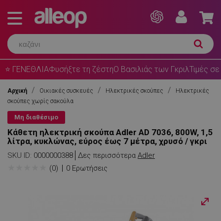
⭐ ΓΕΝΕΘΛΙΑ
Φυσήξτε τη ζέστη
Ο Βασιλιάς των Γκριλ
Τιμές σε
Αρχική
Οικιακές συσκευές
Ηλεκτρικές σκούπες
Ηλεκτρικές
σκούπες χωρίς σακούλα
Μη διαθέσιμο
Κάθετη ηλεκτρική σκούπα Adler AD 7036, 800W, 1,5
λίτρα, κυκλώνας, εύρος έως 7 μέτρα, χρυσό / γκρι
SKU ID:
0000000388
Δες περισσότερα
Adler
★
★
★
★
★
(0)
0 Ερωτήσεις