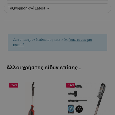
Ταξινόμηση ανά
Latest
Δεν υπάρχουν διαθέσιμες κριτικές.
Γράψτε μας μια
κριτική
Άλλοι χρήστες είδαν επίσης...
-24%
-16%
LaVisitorId_YWxsZW9wLmxhZGVzay5jb20v
.alleop.gr
σ