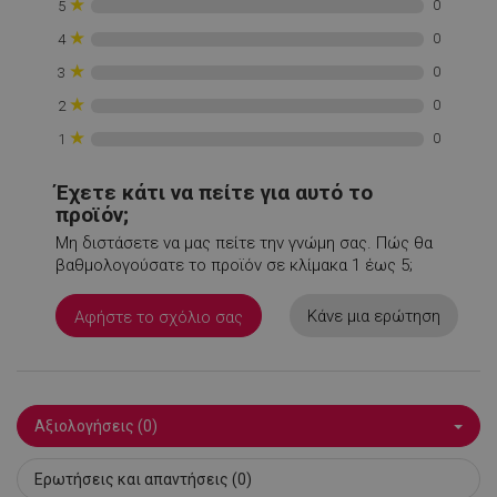
★
0
5
rlv_s
.alleop.gr
1
★
0
4
XSRF-TOKEN
promo.alleop.gr
1
★
0
3
★
0
2
★
0
1
Έχετε κάτι να πείτε για αυτό το
προϊόν;
LaSID
σ
Quality Unit
Μη διστάσετε να μας πείτε την γνώμη σας. Πώς θα
LLC
www.alleop.gr
βαθμολογούσατε το προϊόν σε κλίμακα 1 έως 5;
Κάνε μια ερώτηση
Αφήστε το σχόλιο σας
PHPSESSID
1
PHP.net
Αξιολογήσεις (0)
1
www.alleop.gr
Ερωτήσεις και απαντήσεις (0)