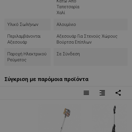
Κάτω Από
Ταπετσαρία
Χαλί
Υλικό Σωλήνων
Αλουμίνιο
Περιλαμβάνονται
Αξεσουάρ Για Στενούς Χώρους
Αξεσουάρ
Βούρτσα Επίπλων
Παροχή Ηλεκτρικού
Σε Σύνδεση
Ρεύματος
Σύγκριση με παρόμοια προϊόντα
reorder
format_align_right
share