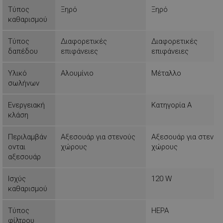
Τύπος
Ξηρό
Ξηρό
καθαρισμού
Τύπος
Διαφορετικές
Διαφορετικές
δαπέδου
επιφάνειες
επιφάνειες
Απολύτως απαραίτητα
Απόδοσης
Στόχευσης
Λειτουργικότητας
Υλικό
Αλουμίνιο
Μέταλλο
Μη ταξινομημένα
σωλήνων
Τα απολύτως απαραίτητα cookies επιτρέπουν
Ενεργειακή
Κατηγορία Α
βασικές λειτουργίες του ιστότοπου, όπως τη
σύνδεση χρήστη και τη διαχείριση λογαριασμού.
κλάση
Ο ιστότοπος δεν μπορεί να χρησιμοποιηθεί σωστά
χωρίς τα απολύτως απαραίτητα cookies.
Περιλαμβάν
Αξεσουάρ για στενούς
Αξεσουάρ για στενού
Προμηθευτής /
ονται
χώρους
χώρους
Ονοματεπώνυμο
Πεδίο
αξεσουάρ
rlv_
.alleop.gr
1
Ισχύς
120 W
rlv_bid
.alleop.gr
1
καθαρισμού
rlv_e
.alleop.gr
1
Τύπος
HEPA
rlv_endpoint
.alleop.gr
1
φίλτρου