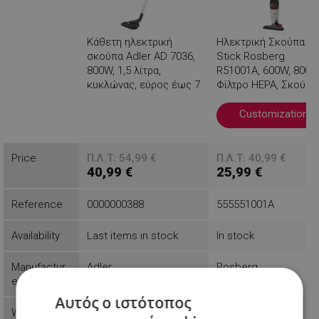
Κάθετη ηλεκτρική
Ηλεκτρική Σκούπα
σκούπα Adler AD 7036,
Stick Rosberg
800W, 1,5 λίτρα,
R51001A, 600W, 800 m
κυκλώνας, εύρος έως 7
Φίλτρο HEPA, Σκούπα
μέτρα, χρυσό / γκρι
χειρός, Μαύρη
Customization
Βλέπεις
Price
Π.Λ.Τ: 54,99 €
Π.Λ.Τ: 40,99 €
40,99 €
25,99 €
Reference
0000000388
555551001A
Availability
Last items in stock
In stock
Manufactur
Adler
Rosberg
er
Αυτός ο ιστότοπος
Weight
2.8 kg
1.95 kg