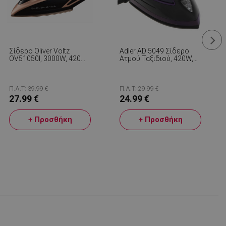
Σίδερο Oliver Voltz
Adler AD 5049 Σίδερο
OV51050I, 3000W, 420
Ατμού Ταξιδιού, 420W,
Ml, Κεραμικό, Αυτόματο
30 Ml, Κεραμική Πλάκα,
Κλείσιμο, Ενίσχυση
Σιδέρωμα Με Ατμό Και
Ατμού, Μαύρο/χρυσό
Στεγνό Σιδέρωμα,
Μαύρο/μωβ
Π.Λ.Τ: 39.99 €
Π.Λ.Τ: 29.99 €
27.99 €
24.99 €
+ Προσθήκη
+ Προσθήκη