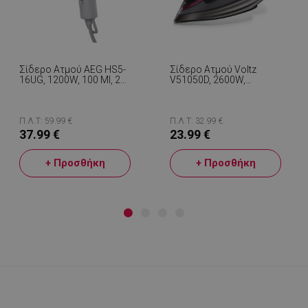
Σίδερο Ατμού AEG HS5-
Σίδερο Ατμού Voltz
16UG, 1200W, 100 Ml, 22
V51050D, 2600W,
G/min, Πτυσσόμενη
Αυτοκαθαριζόμενο,
Λαβή, Γκρι
Στεγνό Σιδέρωμα,
Κεραμική Επίστρωση,
Μαύρο
Π.Λ.Τ: 59.99 €
Π.Λ.Τ: 32.99 €
37.99 €
23.99 €
+ Προσθήκη
+ Προσθήκη