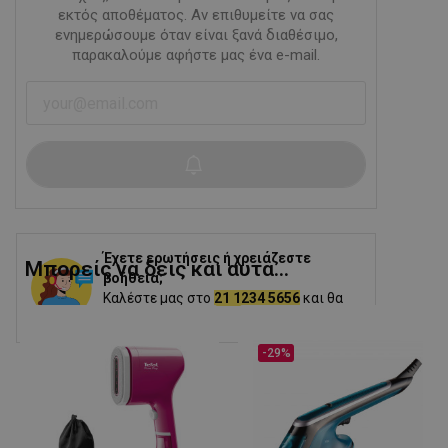
εκτός αποθέματος. Αν επιθυμείτε να σας
ενημερώσουμε όταν είναι ξανά διαθέσιμο,
παρακαλούμε αφήστε μας ένα e-mail.
Έχετε ερωτήσεις ή χρειάζεστε
Μπορείς να δεις και αυτα...
βοήθεια;
Καλέστε μας στο
21 1234 5656
και θα
σας βοηθήσουμε.
-29%