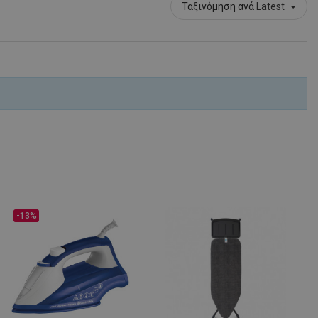
Ταξινόμηση ανά
Latest
μένο για να
ου ιστότοπου στην
στογραφίας
.
είται για
 στο Google
ληροφορίες
η.
 από εφαρμογές
α PHP. Πρόκειται
νικού σκοπού που
-13%
ιατήρηση
ουργίας χρήστη.
ος αριθμός που
ε τον οποίο μπορεί
α τον ιστότοπο,
 είναι η διατήρηση
για έναν χρήστη