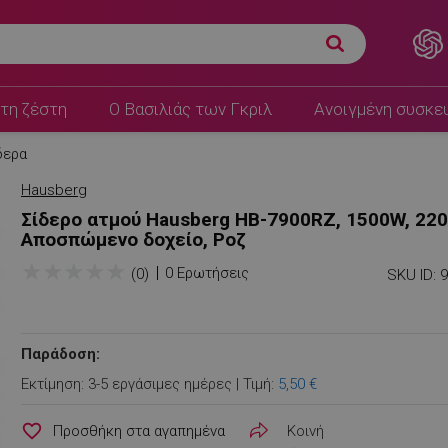
τη ζέστη
Ο Βασιλιάς των Γκριλ
Ανοιγμένη συσκε
δερα
Hausberg
Σίδερο ατμού Hausberg HB-7900RZ, 1500W, 220
Αποσπώμενο δοχείο, Ροζ
★
★
★
★
★
0 Ερωτήσεις
(0)
SKU ID:
Παράδοση:
Εκτίμηση: 3-5 εργάσιμες ημέρες | Τιμή:
5,50 €
favorite_border
Κοινή