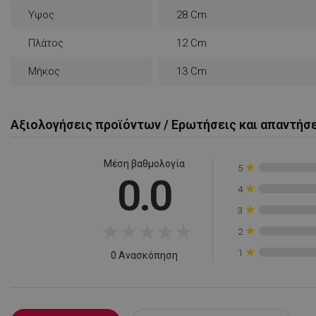
rlv_e
Υψος
28 Cm
rlv_endpoint
Πλάτος
12 Cm
rlv_e_pt
Μήκος
13 Cm
rlv_first_session
rlv_g
rlv_hashes
Αξιολογήσεις προϊόντων / Ερωτήσεις και απαντήσ
rlv_h_cart
rlv_h_fbp
Μέση βαθμολογία
★
5
0.0
rlv_h_profile
★
4
rlv_h_wish
★
3
rlv_impersonate_p
★
★
★
★
★
★
2
rlv_iv
★
1
0 Ανασκόπηση
rlv_mode
rlv_odid
rlv_p