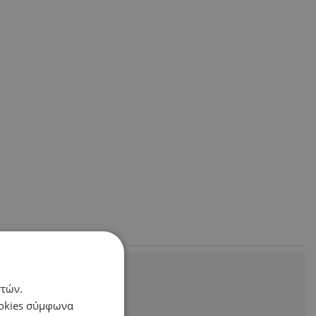
στών.
ookies σύμφωνα