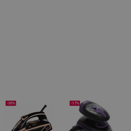
-30%
-17%