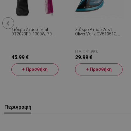
Σίδερο Ατμού Tefal
Σίδερο Ατμού 2σε1
DT2023F0, 1300W, 70 Ml,
Oliver Voltz OV51051C,
20 G/min, Ένδειξη
1800 W, 180 Ml,
Ετοιμότητας, Αυτόματη
Κεραμική Πλάκα, Κάθετο
Απενεργοποίηση, Ροζ
Σιδέρωμα,
Θερμοστάτης, Αυτόματη
Π.Λ.Τ: 41.99 €
Απενεργοποίηση,
45.99 €
29.99 €
Τυρκουάζ
+ Προσθήκη
+ Προσθήκη
Περιγραφή