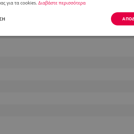
ας για τα cookies.
Διαβάστε περισσότερα
ση
ΣΗ
ΑΠΟ
Απόδοσης
Στόχευσης
Λειτουργικότητας
ς απαραίτητα
Απόδοσης
Στόχευσης
Λειτουργικότητας
Μη ταξι
ητα cookies επιτρέπουν βασικές λειτουργίες του ιστότοπου, όπως τη σύνδεση χρήστ
ότοπος δεν μπορεί να χρησιμοποιηθεί σωστά χωρίς τα απολύτως απαραίτητα cookies
Προμηθευτής /
Λήξη
Περιγραφή
Πεδίο
.alleop.gr
1 μήνας
Releva
.alleop.gr
1 μήνας
Releva