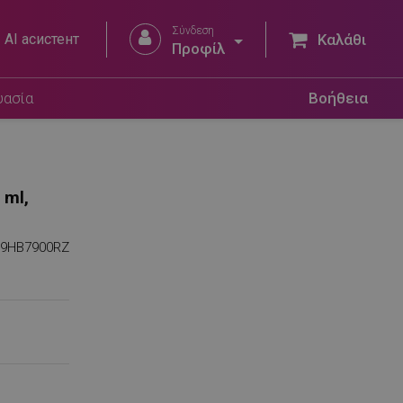
Σύνδεση


AI асистент
Καλάθι
Προφίλ
υασία
Βοήθεια
 ml,
99HB7900RZ