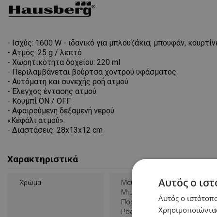
- Ισχύς: 1600 W - ιδανικό για μπλουζάκια, μπουφάν, κουρτ
- Ατμός: 25 g / λεπτό
- Χωρητικότητα δοχείου: 220 ml
- Περιλαμβάνεται βούρτσα χοντρού υφάσματος
- Αυτόματη και συνεχής ροή ατμού
- Έλεγχος έντασης ατμού
- Κουμπί ON / OFF
- Αφαιρούμενη δεξαμενή νερού
«Κεφάλι ατμού».
- Διαστάσεις: 28x13x12 cm
Χαρακτηριστικά
Αυτός ο ιστ
Χρώμα
Μαύρο
Μπλε
Αυτός ο ιστότοπο
Πορτοκαλί
Χρησιμοποιώντας
Ροζ