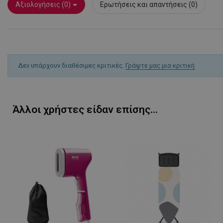
rlv_rid
Αξιολογήσεις (0)
Ερωτήσεις και απαντήσεις (0)
rlv_rpid
rlv_rpos
rlv_s
XSRF-TOKEN
Δεν υπάρχουν διαθέσιμες κριτικές.
Γράψτε μας μια κριτική
LaSID
Άλλοι χρήστες είδαν επίσης...
PHPSESSID
LaVisitorId_YWxs