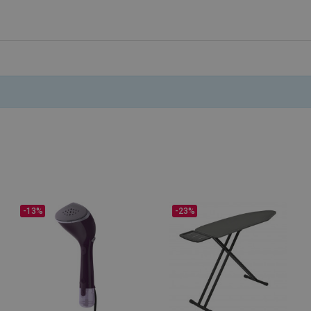
.alleop.gr
1 μήνας
Releva
.alleop.gr
1 μήνας
Releva
.alleop.gr
1 μήνας
Releva
.alleop.gr
1 μήνας
Releva
promo.alleop.gr
1 ώρα 59
Αυτό το cookie είναι γραμ
λεπτά
βοηθήσει στην ασφάλεια τ
αποτροπή επιθέσεων πλα
αιτήματος πλαστογραφίας
συνεδρία
Αυτό το cookie χρησιμοποι
Quality Unit
παρακολούθηση πωλήσεων
LLC
Analytics και ανώνυμες π
www.alleop.gr
περιόδου σύνδεσης χρήστ
1 χρόνος
Cookie που δημιουργείται
PHP.net
1 μήνας
που βασίζονται στη γλώσσ
www.alleop.gr
για ένα αναγνωριστικό γε
-13%
-23%
χρησιμοποιείται για τη δ
μεταβλητών περιόδου λειτ
Συνήθως είναι ένας τυχαί
δημιουργείται, ο τρόπος μ
να είναι συγκεκριμένος γι
αλλά ένα καλό παράδειγμα
της κατάστασης σύνδεσης 
μεταξύ σελίδων.
ZW9wLmxhZGVzay5jb20v
.alleop.gr
συνεδρία