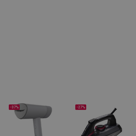
-37%
-27%