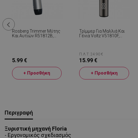
Rosberg Trimmer Μύτης
Τρίμμερ Για Μαλλιά Και
Και Αυτιών R51812B,
Γένια Voltz V51810F,
1xAA Μπαταρία, Λεπίδα
Ασύρματο, LCD, 1/3/6/9
Ακριβείας Από
Mm, USB, Μαύρο
Ανοξείδωτο Ατσάλι,
Γκρι/μαύρο
Π.Λ.Τ: 24.90 €
5.99 €
15.99 €
+ Προσθήκη
+ Προσθήκη
Περιγραφή
Ξυριστική μηχανή Floria
- Εργονομικός σχεδιασμός