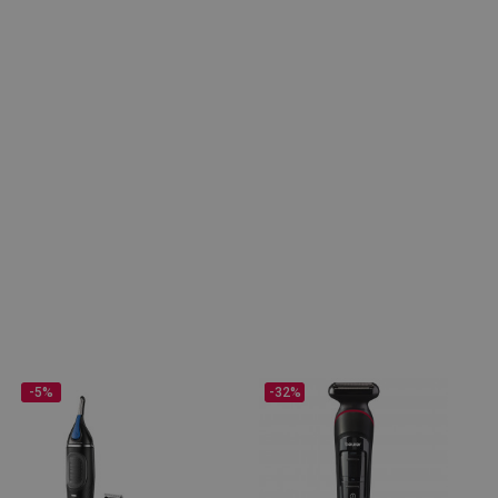
-5%
-32%