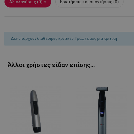
rlv_g
Αξιολογήσεις (0)
Ερωτήσεις και απαντήσεις (0)
rlv_hashes
rlv_h_cart
rlv_h_fbp
rlv_h_profile
Δεν υπάρχουν διαθέσιμες κριτικές.
Γράψτε μας μια κριτική
rlv_h_wish
rlv_impersonate_p
rlv_iv
Άλλοι χρήστες είδαν επίσης...
rlv_mode
rlv_odid
rlv_p
rlv_rid
rlv_rpid
rlv_rpos
rlv_s
XSRF-TOKEN