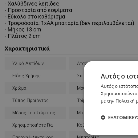
- Χαλύβδινες λεπίδες
- Προστασία από κοψίματα
- Εύκολο στο καθάρισμα
- Τροφοδοσία: 1xAA μπαταρία (δεν περιλαμβάνεται)
- Μήκος 13 cm
- Πλάτος 2 cm
Χαρακτηριστικά
Υλικό Λεπίδων
Ατσάλι
Αυτός ο ιστ
Είδος Χρήσης
Σπιτικό
Αυτός ο ιστότοπο
Χρώμα
Μαύρο
Χρησιμοποιώντας
με την Πολιτική μ
Τύπος Προϊόντος
Τρίμερ
Μέρος Του Σώματος
Μύτη
ΕΞΑΤΟΜΊΚΕΥ
Χρησιμοποιήστε Για
Κούρεμα
Απολύτως
Παροχή Ηλεκτρικού
Μπαταρίες