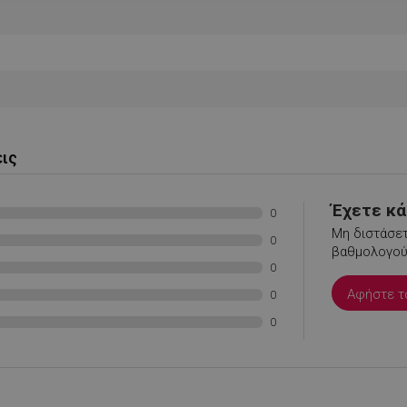
ς απαραίτητα
Απόδοσης
Στόχευσης
Λειτουργικότητας
Μη ταξι
εις
ητα cookies επιτρέπουν βασικές λειτουργίες του ιστότοπου, όπως τη σύνδεση χρήστ
ότοπος δεν μπορεί να χρησιμοποιηθεί σωστά χωρίς τα απολύτως απαραίτητα cookies
Έχετε κάτ
Προμηθευτής /
0
Λήξη
Περιγραφή
Πεδίο
Μη διστάσετ
0
βαθμολογούσ
.alleop.gr
1 μήνας
Releva
0
.alleop.gr
1 μήνας
Releva
Αφήστε τ
0
.alleop.gr
1 μήνας
Releva
0
.alleop.gr
1 μήνας
Releva
.alleop.gr
1 μήνας
Releva
.alleop.gr
1 μήνας
Releva