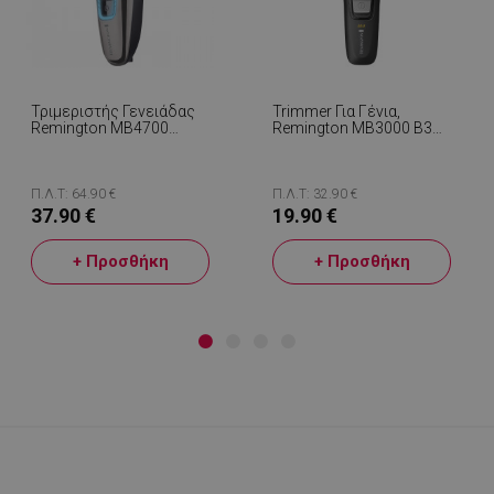
Τριμεριστής Γενειάδας
Trimmer Για Γένια,
Remington MB4700
Remington MB3000 B3
TouchTech, 175 Μήκη,
Style Series 17 Μήκη,
Auto Turbo, 50 Λεπτά
Αυτοακονιζόμενες
Αυτονομία, USB, Μαύρο
Λεπίδες, Μαύρο
Π.Λ.Τ: 64.90 €
Π.Λ.Τ: 32.90 €
37.90 €
19.90 €
+ Προσθήκη
+ Προσθήκη