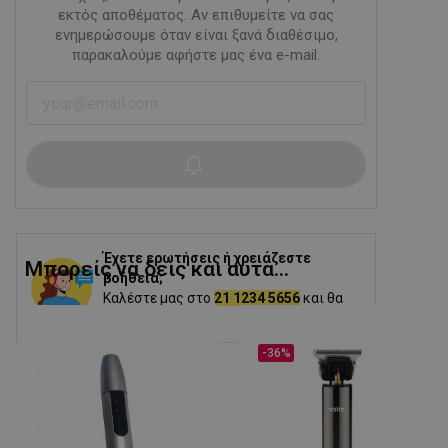
εκτός αποθέματος. Αν επιθυμείτε να σας
ενημερώσουμε όταν είναι ξανά διαθέσιμο,
παρακαλούμε αφήστε μας ένα e-mail.
Έχετε ερωτήσεις ή χρειάζεστε
Μπορείς να δεις και αυτα...
βοήθεια;
Καλέστε μας στο
21 1234 5656
και θα
σας βοηθήσουμε.
-36%