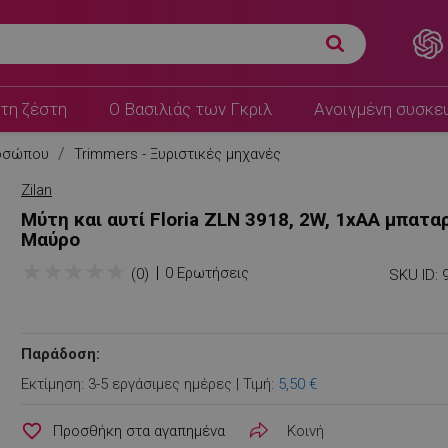
τη ζέστη
Ο Βασιλιάς των Γκριλ
Ανοιγμένη συσκε
ροσώπου
Trimmers - Ξυριστικές μηχανές
Zilan
Μύτη και αυτί Floria ZLN 3918, 2W, 1xAA μπαταρ
Μαύρο
★
★
★
★
★
0 Ερωτήσεις
(0)
SKU ID:
Παράδοση:
Εκτίμηση: 3-5 εργάσιμες ημέρες | Τιμή:
5,50 €
favorite_border
Κοινή