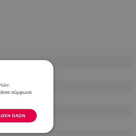
στών.
ookies σύμφωνα
ΔΟΧΉ ΌΛΩΝ
Μη