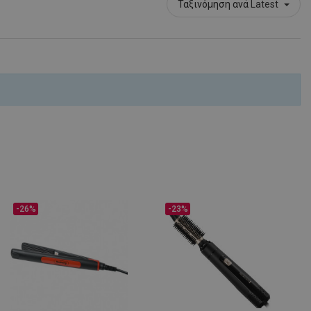
Ταξινόμηση ανά
Latest
-26%
-23%
μένο για να