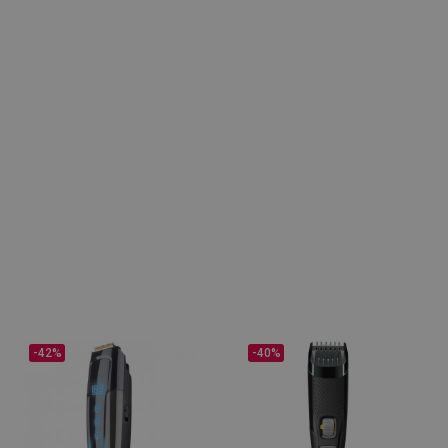
-42%
-40%