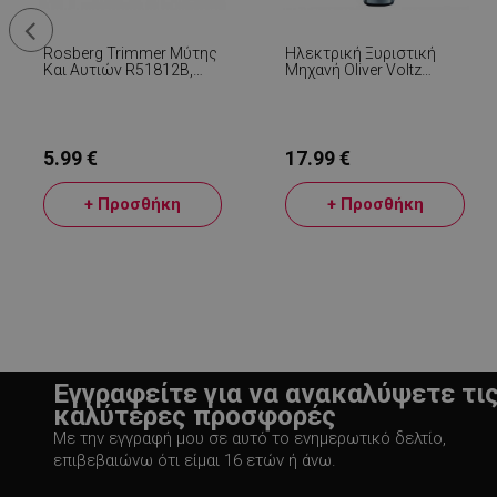
Rosberg Trimmer Μύτης
Ηλεκτρική Ξυριστική
LaSID
Και Αυτιών R51812B,
Μηχανή Oliver Voltz
1xAA Μπαταρία, Λεπίδα
OV51812D Με Μπαταρία,
Ακριβείας Από
5 W, 600 MAh, 60 Λεπτά,
Ανοξείδωτο Ατσάλι,
USB, Πλενόμενη
Γκρι/μαύρο
Κεφαλή, Μαύρο/γκρι
PHPSESSID
5.99 €
17.99 €
+ Προσθήκη
+ Προσθήκη
LaVisitorId_YWxs
CookieScriptConse
Εγγραφείτε για να ανακαλύψετε τι
καλύτερες προσφορές
Με την εγγραφή μου σε αυτό το ενημερωτικό δελτίο,
επιβεβαιώνω ότι είμαι 16 ετών ή άνω.
LaVisitorNew