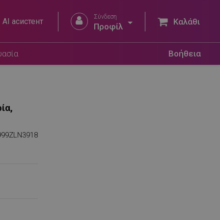
Σύνδεση


AI асистент
Καλάθι
Προφίλ
υασία
Βοήθεια
ία,
999ZLN3918