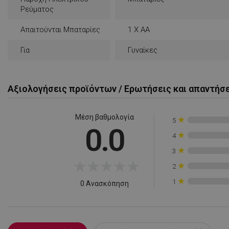
απαραίτητα
Ρεύματος
Απαιτούνται Μπαταρίες
1 X AA
Για
Γυναίκες
Απολύτω
Αξιολογήσεις προϊόντων / Ερωτήσεις και απαντήσ
Τα απολύτως απαραίτ
λογαριασμού. Ο ιστ
Μέση βαθμολογία
★
5
Ονοματεπώνυμο
0.0
★
4
rlv_
★
3
rlv_bid
★
★
★
★
★
★
2
rlv_e
★
1
0 Ανασκόπηση
rlv_endpoint
rlv_e_pt
rlv_first_session