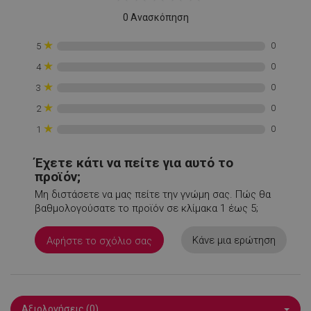
LaSID
σ
Quality Unit
0 Ανασκόπηση
LLC
www.alleop.gr
★
0
5
★
0
4
★
0
3
★
0
2
PHPSESSID
1
PHP.net
★
0
1
1
www.alleop.gr
Έχετε κάτι να πείτε για αυτό το
προϊόν;
Μη διστάσετε να μας πείτε την γνώμη σας. Πώς θα
βαθμολογούσατε το προϊόν σε κλίμακα 1 έως 5;
Κάνε μια ερώτηση
Αφήστε το σχόλιο σας
Αξιολογήσεις (0)