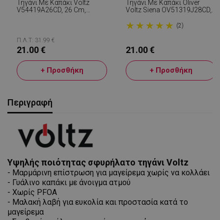
Τηγάνι Με Καπάκι Voltz
Τηγάνι Με Καπάκι Oliver
V54419A26CD, 26 Cm,
Voltz Siena OV51319J28CD,
Αντικολλητική Επίστρωση
28 Cm, Βαθύ, Μαρμάρινη
★
★
★
★
★
Μαρμάρου, Επαγωγή,
Επίστρωση, Επαγωγή, Γκρι
(2)
Κόκκινο
Π.Λ.Τ: 31.99 €
21.00 €
21.00 €
+ Προσθήκη
+ Προσθήκη
Περιγραφή
Υψηλής ποιότητας σφυρήλατο τηγάνι Voltz
- Μαρμάρινη επίστρωση για μαγείρεμα χωρίς να κολλάει
- Γυάλινο καπάκι με άνοιγμα ατμού
- Χωρίς PFOA
- Μαλακή λαβή για ευκολία και προστασία κατά το
μαγείρεμα