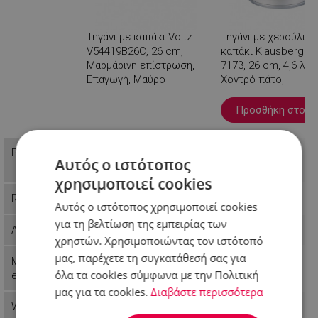
Τηγάνι με καπάκι Voltz
Τηγάνι με χερούλια 
V54419B26C, 26 cm,
καπάκι Klausberg K
Μαρμάρινη επίστρωση,
7173, 26 cm, 4,6 λίτρ
Επαγωγή, Μαύρο
Χοντρό πάτο,
Ανοξείδωτο
Βλέπεις
Προσθήκη στο κ
18,99 €
Price
Π.Λ.Τ: 31,99 €
Αυτός ο ιστότοπος
20,99 €
χρησιμοποιεί cookies
Reference
554419B26C
9999KB7173
Αυτός ο ιστότοπος χρησιμοποιεί cookies
για τη βελτίωση της εμπειρίας των
Availability
Last items in stock
In stock
χρηστών. Χρησιμοποιώντας τον ιστότοπό
μας, παρέχετε τη συγκατάθεσή σας για
Manufactur
Voltz
Klausberg
όλα τα cookies σύμφωνα με την Πολιτική
er
μας για τα cookies.
Διαβάστε περισσότερα
Weight
1.83 kg
0.71 kg