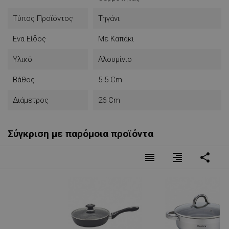
Τύπος Προϊόντος
Τηγάνι
Ενα Είδος
Με Καπάκι
Υλικό
Αλουμίνιο
Βάθος
5.5 Cm
Διάμετρος
26 Cm
Σύγκριση με παρόμοια προϊόντα
reorder
format_align_right
share