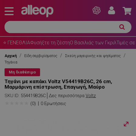
⭐ ΓΕΝΕΘΛΙΑ
Φυσήξτε τη ζέστη
Ο Βασιλιάς των Γκριλ
Τιμές σε
Αρχική
Είδη σερβιρίσματος
Σκεύη μαγειρικής και ψησίματος
Τηγάνια
Μη διαθέσιμο
Τηγάνι με καπάκι Voltz V54419B26C, 26 cm,
Μαρμάρινη επίστρωση, Επαγωγή, Μαύρο
SKU ID:
554419B26C
Δες περισσότερα
Voltz
★
★
★
★
★
(0)
0 Ερωτήσεις