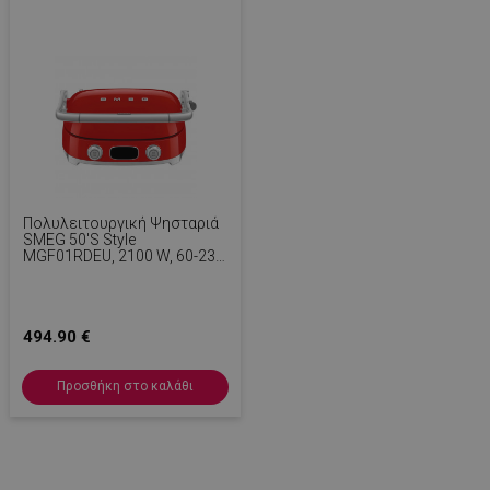
PHPSESSID
1
PHP.net
1
www.alleop.gr
Πολυλειτουργική Ψησταριά
SMEG 50's Style
MGF01RDEU, 2100 W, 60-230
°C, 3 Προγράμματα, Κεραμική
Επίστρωση, Δίσκος
Αποστράγγισης, Ηχητική
Ειδοποίηση,
494.90 €
Χρονοδιακόπτης, Κόκκινο
Προσθήκη στο καλάθι