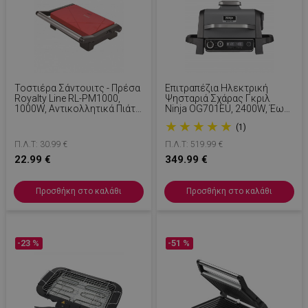
Τοστιέρα Σάντουιτς - Πρέσα
Επιτραπέζια Ηλεκτρική
Royalty Line RL-PM1000,
Ψησταριά Σχάρας Γκριλ
1000W, Αντικολλητικά Πιάτα,
Ninja OG701EU, 2400W, Έως
Κόκκινο
260C, Εσωτερική Κεραμική
★
★
★
★
★
(1)
Επίστρωση Αμίνης, Woodfire,
Γκρι
Π.Λ.Τ: 30.99 €
Π.Λ.Τ: 519.99 €
22.99 €
349.99 €
Προσθήκη στο καλάθι
Προσθήκη στο καλάθι
-23 %
-51 %