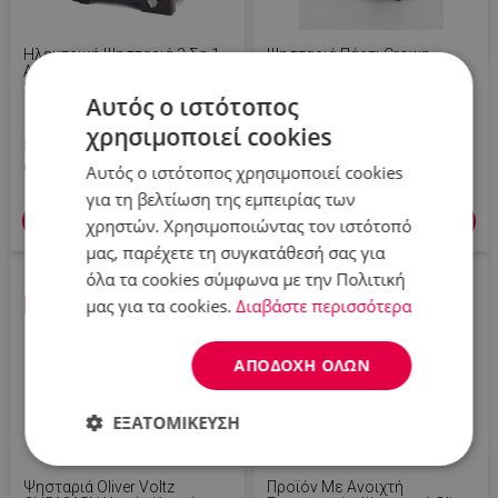
Ηλεκτρική Ψησταριά 3 Σε 1
Ψησταριά Πάρτι Crown
Ariete MULTI GRILL 1916/10,
ESG800A, 800W, Δίσκος
2400 W, 60x25 Cm,
Λίπους, Ασημί
Αυτός ο ιστότοπος
Εκτεινόμενη Επιφάνεια,
Θερμοστάτης, Μαύρο
χρησιμοποιεί cookies
Π.Λ.Τ: 107.90 €
93.90 €
16.99 €
Αυτός ο ιστότοπος χρησιμοποιεί cookies
για τη βελτίωση της εμπειρίας των
Προσθήκη στο καλάθι
Προσθήκη στο καλάθι
χρηστών. Χρησιμοποιώντας τον ιστότοπό
μας, παρέχετε τη συγκατάθεσή σας για
όλα τα cookies σύμφωνα με την Πολιτική
μας για τα cookies.
Διαβάστε περισσότερα
-33 %
-49 %
ΑΠΟΔΟΧΉ ΌΛΩΝ
ΕΞΑΤΟΜΊΚΕΥΣΗ
Απολύτως
Απόδοσης
Στόχευσης
απαραίτητα
Ψησταριά Oliver Voltz
Προϊόν Με Ανοιχτή