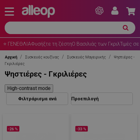
⭐ ΓΕΝΕΘΛΙΑ
Φυσήξτε τη ζέστη
Ο Βασιλιάς των Γκριλ
Τιμές σε
Αρχική
Συσκευές κουζίνας
Συσκευές Μαγειρικής
Ψηστιέρες -
Γκριλιέρες
Ψηστιέρες - Γκριλιέρες
High-contrast mode
Φιλτράρισμα ανά
-26 %
-33 %