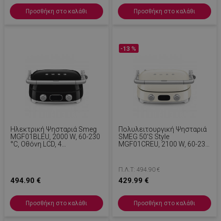
Προσθήκη στο καλάθι
Προσθήκη στο καλάθι
rlv_p
.alleop.gr
1
rlv_rid
.alleop.gr
1
rlv_rpid
.alleop.gr
1
-13 %
rlv_rpos
.alleop.gr
1
rlv_s
.alleop.gr
1
XSRF-TOKEN
promo.alleop.gr
1
Ηλεκτρική Ψησταριά Smeg
Πολυλειτουργική Ψησταριά
MGF01BLEU, 2000 W, 60-230
SMEG 50's Style
°C, Οθόνη LCD, 4
MGF01CREU, 2100 W, 60-230
Ανταλλακτικά Εξαρτήματα,
°C, 3 Προγράμματα, Κεραμική
Χρονοδιακόπτης 60 Λεπτών,
Επίστρωση, Δίσκος
LaSID
σ
Quality Unit
Μαύρο
Συλλογής Λιπαρών, Ηχητική
LLC
Π.Λ.Τ: 494.90 €
Ειδοποίηση,
www.alleop.gr
494.90 €
429.99 €
Χρονοδιακόπτης, Κρεμ
Προσθήκη στο καλάθι
Προσθήκη στο καλάθι