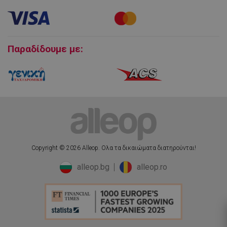
Εγγύηση και Service προϊόντων
Πολιτική επιστροφών
lkws_*
.alleop.gr
1 μήνας
Cookies
Παραδίδουμε με:
lkws_*_cache
.alleop.gr
1 μήνας
lwst_*
.alleop.gr
1 μήνας
Copyright © 2026 Alleop. Ολα τα δικαιώματα διατηρούνται!
alleop.bg
alleop.ro