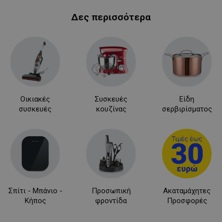
Δες περισσότερα
LaVisitorId_YWxsZW9wLmxhZGVzay5jb20v
.alleop.gr
σ
CookieScriptConsent
CookieScript
εβ
.alleop.gr
2
Οικιακές
Συσκευές
Είδη
συσκευές
κουζίνας
σερβιρίσματος
LaVisitorNew
Σπίτι - Μπάνιο -
Προσωπική
Ακαταμάχητες
Quality Unit
LLC
Κήπος
φροντίδα
Προσφορές
www.alleop.gr