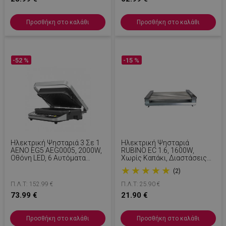
Προσθήκη στο καλάθι
Προσθήκη στο καλάθι
-52 %
-15 %
Ηλεκτρική Ψησταριά 3 Σε 1
Ηλεκτρική Ψησταριά
AENO EG5 AEG0005, 2000W,
RUBINO ЕС 1.6, 1600W,
Οθόνη LED, 6 Αυτόματα
Χωρίς Καπάκι, Διαστάσεις
Προγράμματα, Προέκταση
Επιφάνειας Εργασίας 34х24
★
★
★
★
★
(2)
180 Μοιρών, Inox
Cm, Γκρι
Π.Λ.Τ: 152.99 €
Π.Λ.Τ: 25.90 €
73.99 €
21.90 €
Προσθήκη στο καλάθι
Προσθήκη στο καλάθι