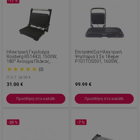
-11 %
Ηλεκτρική Γκριλιέρα
Επιτραπέζια Ηλεκτρική
Rosberg R51442I, 1500W,
Ψησταριά 3 Σε 1Beper
180° Άνοιγμα Πλάκας,
P101TOS501, 1600W,
Αντικολλητική,Δίσκος Για Τα
Αντικολλητική Επιφάνεια,
★
★
★
★
★
(2)
Λίπη, Ανοξείδωτο/μαύρο
Μαύρο
Π.Λ.Τ: 34.99 €
31.00 €
99.99 €
Προσθήκη στο καλάθι
Προσθήκη στο καλάθι
-35 %
-7 %