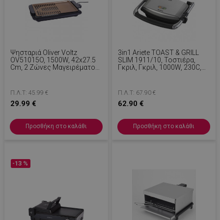
Ψησταριά Oliver Voltz
3in1 Ariete TOAST & GRILL
OV51015O, 1500W, 42x27.5
SLIM 1911/10, Τοστιέρα,
Cm, 2 Ζώνες Μαγειρέματος,
Γκριλ, Γκριλ, 1000W, 230C,
Χωρίς Καπνό, Αντικολλητική
Αντικολλητική Επίστρωση,
Επίστρωση, Μαύρο/
Ρυθμιζόμενη Άνω Πλάκα,
Πορτοκαλί
Inox
Π.Λ.Τ: 45.99 €
Π.Λ.Τ: 67.90 €
29.99 €
62.90 €
Προσθήκη στο καλάθι
Προσθήκη στο καλάθι
-13 %