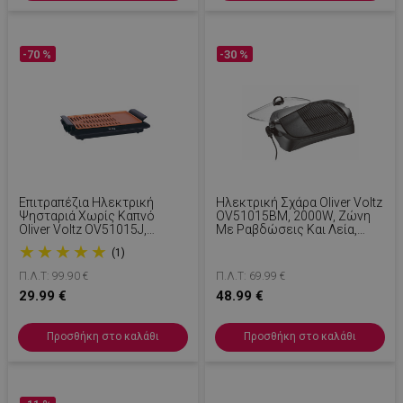
-70 %
-30 %
Επιτραπέζια Ηλεκτρική
Ηλεκτρική Σχάρα Oliver Voltz
Ψησταριά Χωρίς Καπνό
OV51015BM, 2000W, Ζώνη
Oliver Voltz OV51015J,
Με Ραβδώσεις Και Λεία,
1250W, 36x23cm, 2 Ζώνες,
Μαρμάρινο Φινίρισμα,
★
★
★
★
★
(1)
Αντικολλητική Επίστρωση,
Μαύρη
Μαύρο/Πορτοκαλί
Π.Λ.Τ: 99.90 €
Π.Λ.Τ: 69.99 €
29.99 €
48.99 €
Προσθήκη στο καλάθι
Προσθήκη στο καλάθι