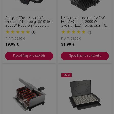
Επιτραπέζια Ηλεκτρική
Ηλεκτρική Ψησταριά AENO
Ψησταριά Rosberg R51015G,
EG2 AEG0002, 2000 W,
2000W, Ρύθμιση Ύψους 3
Ένδειξη LED, Προέκταση 180
Επιπέδων, Έως 260C, Μαύρο
Μοιρών, Αντικολλητική
★
★
★
★
★
★
★
★
★
★
(1)
(2)
Επίστρωση, Inox
Π.Λ.Τ: 25.99 €
Π.Λ.Τ: 65.90 €
19.99 €
31.99 €
Προσθήκη στο καλάθι
Προσθήκη στο καλάθι
-25 %