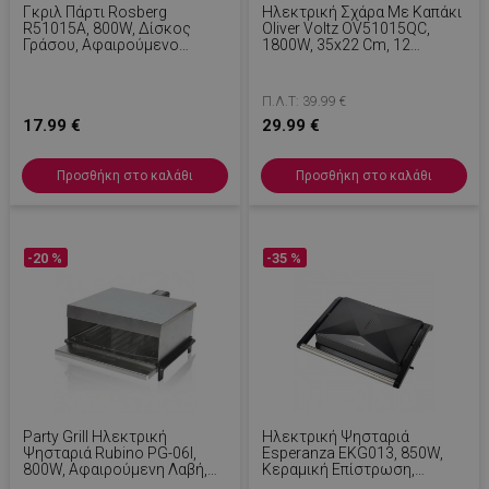
Γκριλ Πάρτι Rosberg
Ηλεκτρική Σχάρα Με Καπάκι
R51015A, 800W, Δίσκος
Oliver Voltz OV51015QC,
Γράσου, Αφαιρούμενο
1800W, 35x22 Cm, 12
Καπάκι, Ασημί
Πλευρές, Δίσκος Λίπους,
Μαύρο
Π.Λ.Τ: 39.99 €
17.99 €
29.99 €
Προσθήκη στο καλάθι
Προσθήκη στο καλάθι
-20 %
-35 %
Party Grill Ηλεκτρική
Ηλεκτρική Ψησταριά
Ψησταριά Rubino PG-06I,
Esperanza EKG013, 850W,
800W, Αφαιρούμενη Λαβή,
Κεραμική Επίστρωση,
Σχάρα Και Αφαιρούμενο
Μαύρο