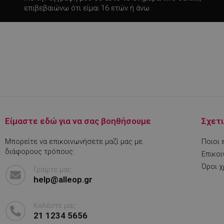
rlv_iv
επιβεβαιώνω ότι είμαι 16 ετών ή άνω.
rlv_mode
rlv_odid
rlv_p
rlv_rid
rlv_rpid
rlv_rpos
rlv_s
XSRF-TOKEN
Είμαστε εδώ για να σας βοηθήσουμε
Σχετι
Μπορείτε να επικοινωνήσετε μαζί μας με
Ποιοι 
διάφορους τρόπους:
LaSID
Επικοι
Όροι 
Γράψτε μας:
help@alleop.gr
PHPSESSID
Καλέστε μας:
21 1234 5656