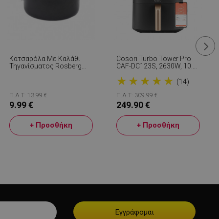
Κατσαρόλα Με Καλάθι
Cosori Turbo Tower Pro
Τηγανίσματος Rosberg
CAF-DC123S, 2630W, 10.8
R51213A, 24 Cm, 4 Λίτρα,
L, 30-230C, 7
★
★
★
★
★
Μαύρο
Προγράμματα, Sync,
(14)
Smart, Μαύρο/σαμπάνια
Π.Λ.Τ: 13.99 €
Π.Λ.Τ: 309.99 €
9.99 €
249.90 €
+ Προσθήκη
+ Προσθήκη