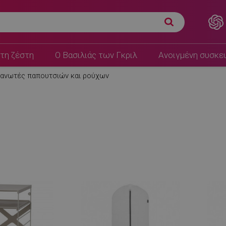
τη ζέστη
Ο Βασιλιάς των Γκριλ
Ανοιγμένη συσκε
γανωτές παπουτσιών και ρούχων