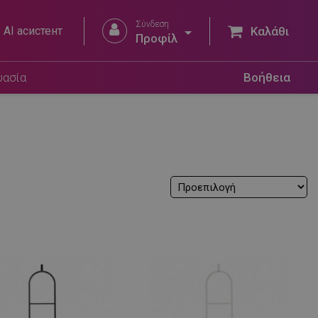
Σύνδεση


AI асистент
Καλάθι
Προφίλ
υασία
Βοήθεια