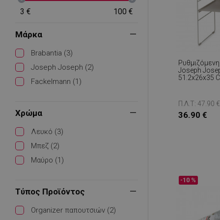
3 €
100 €
Μάρκα
Brabantia (3)
Ρυθμιζόμεν
Joseph Joseph (2)
Joseph Josep
51.2x26x35 C
Fackelmann (1)
Μπεζ
Π.Λ.Τ: 47.90 
Χρώμα
36.90 €
Λευκό (3)
Μπεζ (2)
Μαύρο (1)
-10 %
Τύπος Προϊόντος
Organizer παπουτσιών (2)