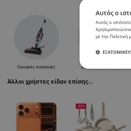
Αυτός ο ιστ
Αυτός ο ιστότοπο
Χρησιμοποιώντας
με την Πολιτική μ
ΕΞΑΤΟΜΊΚΕΥ
Οικιακές συσκευές
Συσκευές κουζίνας
Απολύτως
απαραίτητα
Άλλοι χρήστες είδαν επίσης...
-22%
Απολύτω
Τα απολύτως απαραίτ
λογαριασμού. Ο ιστ