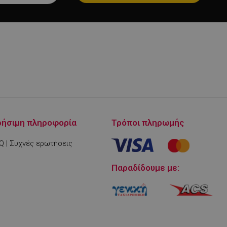
μένο για να
ρήσιμη πληροφορία
Τρόποι πληρωμής
ου ιστότοπου στην
στογραφίας
.
Q | Συχνές ερωτήσεις
είται για
 στο Google
Παραδίδουμε με:
ληροφορίες
η.
 από εφαρμογές
α PHP. Πρόκειται
νικού σκοπού που
ιατήρηση
ουργίας χρήστη.
ος αριθμός που