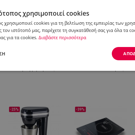
Δες περισσότερα
ότοπος χρησιμοποιεί cookies
ς χρησιμοποιεί cookies για τη βελτίωση της εμπειρίας των χρη
 τον ιστότοπό μας, παρέχετε τη συγκατάθεσή σας για όλα τα c
ας για τα cookies.
Διαβάστε περισσότερα
ΣΗ
ΑΠΟ
Είδη σερβιρίσματος
Σπίτι - Μπάνιο - Κήπος
Απόδοσης
Στόχευσης
Λειτουργικότητας
-25%
-39%
ς απαραίτητα
Απόδοσης
Στόχευσης
Λειτουργικότητας
Μη ταξι
ητα cookies επιτρέπουν βασικές λειτουργίες του ιστότοπου, όπως τη σύνδεση χρήστ
ότοπος δεν μπορεί να χρησιμοποιηθεί σωστά χωρίς τα απολύτως απαραίτητα cookies