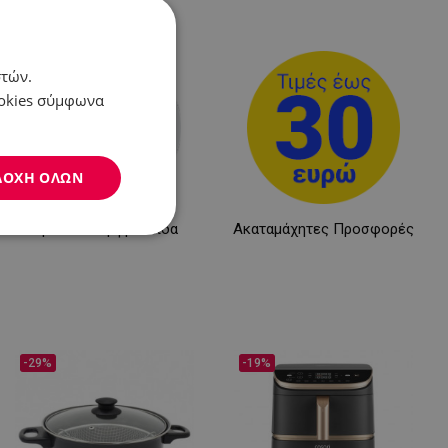
στών.
ookies σύμφωνα
ΔΟΧΉ ΌΛΩΝ
Προσωπική φροντίδα
Ακαταμάχητες Προσφορές
Μη
ταξινομημένα
-29%
-19%
νομημένα
η και τη διαχείριση
.