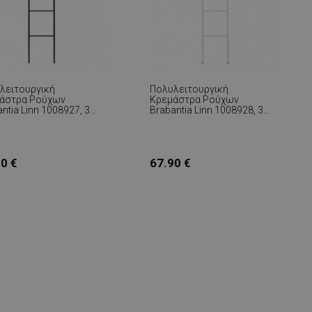
λειτουργική
Πολυλειτουργική
άστρα Ρούχων
Κρεμάστρα Ρούχων
ntia Linn 1008927, 3
Brabantia Linn 1008928, 3
α, Οβάλ Μέρος Για
Ράφια, Οβάλ Μέρος Για
ασμα Σακακιού,
Κρέμασμα Σακακιού,
κτικό Στη Διάβρωση,
Ανθεκτικό Στη Διάβρωση,
ρο
Λευκό
0 €
67.90 €