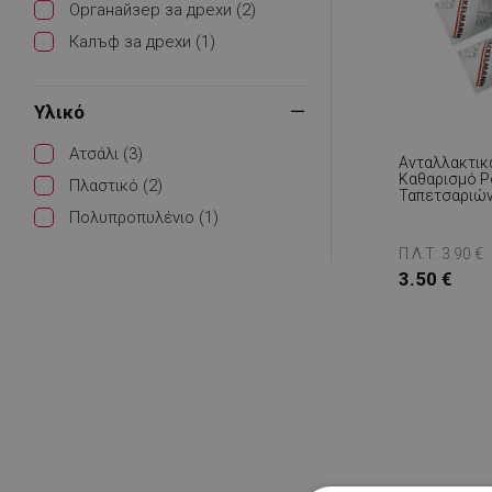
Органайзер за дрехи (2)
Калъф за дрехи (1)
Υλικό
Ατσάλι (3)
Ανταλλακτικά
Καθαρισμό Ρ
Πλαστικό (2)
Ταπετσαριών
41611, 10 Cm,
Πολυπροπυλένιο (1)
Λευκό
Π.Λ.Τ: 3.90 €
3.50 €