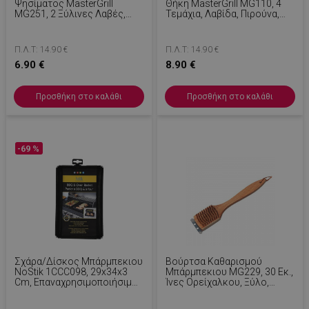
Ψησίματος MasterGrill
Θήκη MasterGrill MG110, 4
MG251, 2 Ξύλινες Λαβές,
Τεμάχια, Λαβίδα, Πιρούνα,
Διαστάσεις 54 X 34 Cm,
Σπάτουλα, Inox/Ξύλο
Inox/Καφέ
Π.Λ.Τ: 14.90 €
Π.Λ.Τ: 14.90 €
6.90 €
8.90 €
Προσθήκη στο καλάθι
Προσθήκη στο καλάθι
-69 %
Σχάρα/Δίσκος Μπάρμπεκιου
Βούρτσα Καθαρισμού
NoStik 1CCC098, 29x34x3
Μπάρμπεκιου MG229, 30 Εκ.,
Cm, Επαναχρησιμοποιήσιμο,
Ίνες Ορείχαλκου, Ξύλο,
Αντικολλητικό, Μαύρο
Καφέ