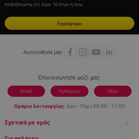
XSRF-TOKEN
promo.alleop.gr
1
επιβεβαιώνω ότι είμαι 16 ετών ή άνω.
LaSID
σ
Quality Unit
Ακολούθησε μας:
LLC
www.alleop.gr
Επικοινώνησε μαζί μας:
Email
Τηλέφωνο
Viber
PHPSESSID
1
PHP.net
Ωράριο λειτουργίας:
Δευ - Παρ | 09:00 - 17:00
1
www.alleop.gr
Σχετικά με εμάς
Ποιοι είμαστε
Για πελάτες