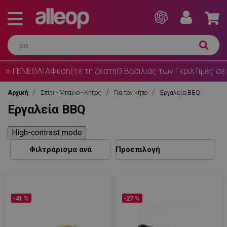
⭐ ΓΕΝΕΘΛΙΑ
Φυσήξτε τη ζέστη
Ο Βασιλιάς των Γκριλ
Τιμές σε
Αρχική
Σπίτι - Μπάνιο - Κήπος
Για τον κήπο
Εργαλεία BBQ
Εργαλεία BBQ
High-contrast mode
Φιλτράρισμα ανά
-41 %
-27 %