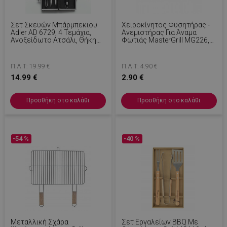
Σετ Σκευών Μπάρμπεκιου
Χειροκίνητος Φυσητήρας -
Adler AD 6729, 4 Τεμάχια,
Ανεμιστήρας Για Άναμα
Ανοξείδωτο Ατσάλι, Θήκη
Φωτιάς MasterGrill MG226,
Αλουμινίου, Τρύπες Για
Μέταλλο Και Πλαστικό,
Κρέμασμα, Ασημί
Μαύρο
Π.Λ.Τ: 19.99 €
Π.Λ.Τ: 4.90 €
14.99 €
2.90 €
Προσθήκη στο καλάθι
Προσθήκη στο καλάθι
-54 %
-40 %
Μεταλλική Σχάρα
Σετ Εργαλείων BBQ Με