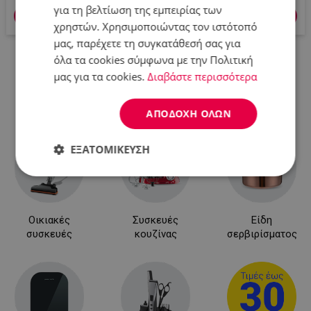
για τη βελτίωση της εμπειρίας των
Προσθήκη στο καλάθι
Προσθήκη στο καλάθι
χρηστών. Χρησιμοποιώντας τον ιστότοπό
μας, παρέχετε τη συγκατάθεσή σας για
όλα τα cookies σύμφωνα με την Πολιτική
μας για τα cookies.
Διαβάστε περισσότερα
Δες περισσότερα
ΑΠΟΔΟΧΉ ΌΛΩΝ
ΕΞΑΤΟΜΊΚΕΥΣΗ
Απολύτως
Απόδοσης
Στόχευσης
απαραίτητα
Οικιακές
Συσκευές
Είδη
συσκευές
κουζίνας
σερβιρίσματος
Λειτουργικότητας
Μη
ταξινομημένα