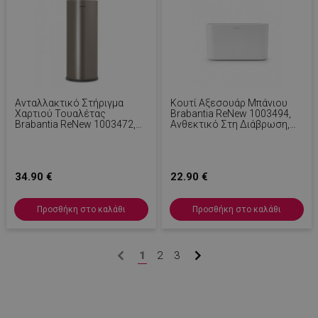
Ανταλλακτικό Στήριγμα
Κουτί Αξεσουάρ Μπάνιου
Χαρτιού Τουαλέτας
Brabantia ReNew 1003494,
Brabantia ReNew 1003472,
Ανθεκτικό Στη Διάβρωση,
Τριπλό, Ανθεκτικό Στη
Εσωτερικό Διαχωριστικό,
Διάβρωση, Γκρι
Αντιολισθητική Βάση, Λευκό
34.90 €
22.90 €
Προσθήκη στο καλάθι
Προσθήκη στο καλάθι
LaVisitorId_YWxsZW9wLmxhZGVzay5jb20v
.alleop.gr
σ
CookieScriptConsent
CookieScript
1
2
3
εβ
.alleop.gr
2