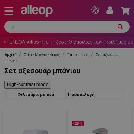
⭐ ΓΕΝΕΘΛΙΑ
Φυσήξτε τη ζέστη
Ο Βασιλιάς των Γκριλ
Τιμές σε
Αρχική
Σπίτι - Μπάνιο - Κήπος
Για το μπάνιο
Σετ αξεσουάρ
μπάνιου
Σετ αξεσουάρ μπάνιου
High-contrast mode
Φιλτράρισμα ανά
-28 %