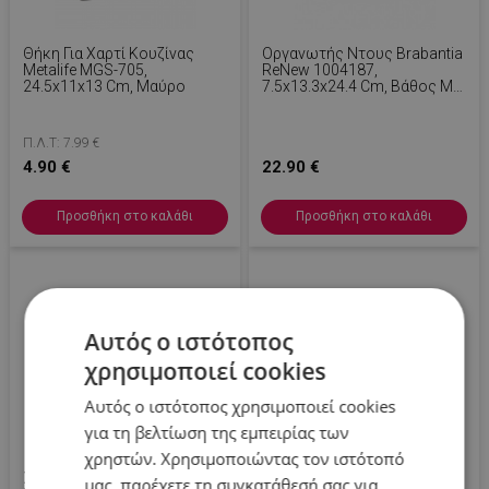
Θήκη Για Χαρτί Κουζίνας
Οργανωτής Ντους Brabantia
Metalife MGS-705,
ReNew 1004187,
24.5x11x13 Cm, Μαύρο
7.5x13.3x24.4 Cm, Βάθος Με
Τρύπες Νερού, Ανθεκτικό
Στη Διάβρωση, Λευκό
Π.Λ.Τ: 7.99 €
4.90 €
22.90 €
Προσθήκη στο καλάθι
Προσθήκη στο καλάθι
-30 %
Αυτός ο ιστότοπος
χρησιμοποιεί cookies
Αυτός ο ιστότοπος χρησιμοποιεί cookies
για τη βελτίωση της εμπειρίας των
χρηστών. Χρησιμοποιώντας τον ιστότοπό
Σετ Αξεσουάρ Μπάνιου
Θήκη Για Χαρτί Υγείας Evila
μας, παρέχετε τη συγκατάθεσή σας για