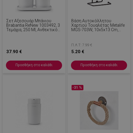
Σετ Αξεσουάρ Μπάνιου
Βάση Αυτοκόλλητου
Brabantia ReNew 1003492, 3
Χαρτιού Τουαλέτας Metalife
Τεμάχια, 250 Ml, Ανθεκτικό
MGS-703W, 10x5x13 Cm,
Στη Διάβρωση, Λευκό
Μαύρο/Ξύλο
Π.Λ.Τ: 7.99 €
37.90 €
5.20 €
Προσθήκη στο καλάθι
Προσθήκη στο καλάθι
-31 %