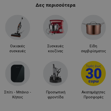
Δες περισσότερα
LaVisitorNew
Quality Unit
LLC
www.alleop.gr
Οικιακές
Συσκευές
Είδη
συσκευές
κουζίνας
σερβιρίσματος
Σπίτι - Μπάνιο -
Προσωπική
Ακαταμάχητες
Κήπος
φροντίδα
Προσφορές
Προμηθευτής /
Ονοματεπώνυμο
Λήξη
Πεδίο