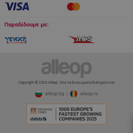
Εγγύηση και Service προϊόντων
Πολιτική επιστροφών
lwst_*
.alleop.gr
1 μήνας
Cookies
Παραδίδουμε με:
Copyright © 2026 Alleop. Ολα τα δικαιώματα διατηρούνται!
alleop.bg
alleop.ro