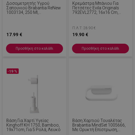
Δοσομετρητής Υγρού
Κρεμάστρα Μπάνιου Για
Σαπουνιού Brabantia ReNew
Πετσέτες Evila Originals
1003134, 250 Ml,
792EVL2772, 16x16 Cm,
Αντιολισθητική Βάση, Χωρίς
Σχοινί, Καφέ
Σταγόνες, Λευκό
Π.Λ.Τ: 28.90 €
17.99 €
19.90 €
Προσθήκη στο καλάθι
Προσθήκη στο καλάθι
-19 %
Βάση Για Χαρτί Υγείας
Βάση Χαρτιού Τουαλέτας
Kinghoff KH 1750, Bamboo,
Brabantia MindSet 1005666,
19x71cm, Για 5 Ρολά, Λευκό
Με Ορυκτή Επίστρωση,
Κρυφά Στοιχεία Στερέωσης,