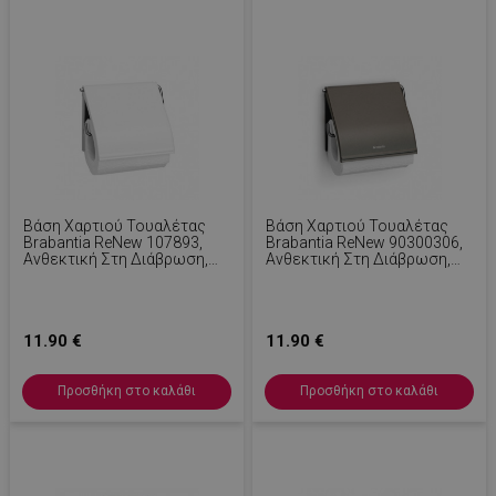
LaSID
σ
Quality Unit
LLC
www.alleop.gr
Βάση Χαρτιού Τουαλέτας
Βάση Χαρτιού Τουαλέτας
Brabantia ReNew 107893,
Brabantia ReNew 90300306,
Ανθεκτική Στη Διάβρωση,
Ανθεκτική Στη Διάβρωση,
Λευκό
Σκούρο Γκρι
PHPSESSID
1
PHP.net
1
www.alleop.gr
11.90 €
11.90 €
Προσθήκη στο καλάθι
Προσθήκη στο καλάθι