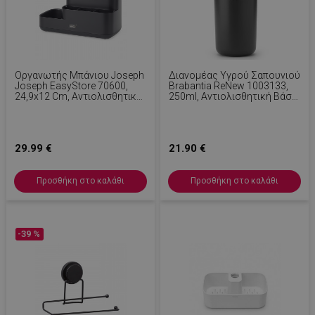
Οργανωτής Μπάνιου Joseph
Διανομέας Υγρού Σαπουνιού
Joseph EasyStore 70600,
Brabantia ReNew 1003133,
24,9x12 Cm, Αντιολισθητική
250ml, Αντιολισθητική Βάση,
Βάση, Χωρίς BPA, Μαύρο
Χωρίς Σταγόνες, Σκούρο
Γκρι
29.99 €
21.90 €
Προσθήκη στο καλάθι
Προσθήκη στο καλάθι
-39 %