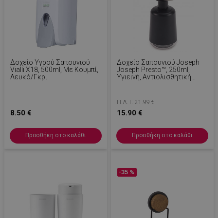
Δοχείο Υγρού Σαπουνιού
Δοχείο Σαπουνιού Joseph
Vialli X18, 500ml, Με Κουμπί,
Joseph Presto™, 250ml,
Λευκό/Γκρι
Υγιεινή, Αντιολισθητική
Βάση, Μεγάλη Αντλία,
Μαύρο
Π.Λ.Τ: 21.99 €
8.50 €
15.90 €
Προσθήκη στο καλάθι
Προσθήκη στο καλάθι
-35 %