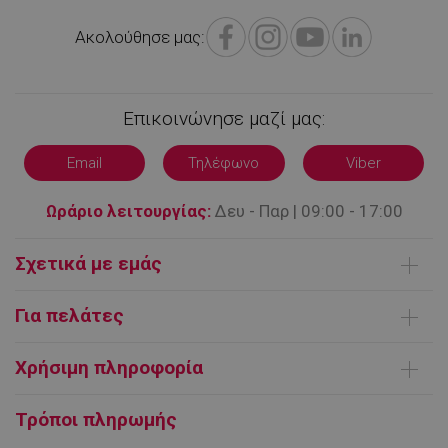
Ακολούθησε μας:
Επικοινώνησε μαζί μας:
Email
Τηλέφωνο
Viber
Ωράριο λειτουργίας:
Δευ - Παρ | 09:00 - 17:00
Σχετικά με εμάς
lkws_*
.alleop.gr
1 μήνας
Ποιοι είμαστε
Για πελάτες
Επικοινωνήστε μαζί μας
Παράδοση Προϊόντων
Όροι χρήσης
Χρήσιμη πληροφορία
Τρόποι πληρωμής
lkws_*_cache
.alleop.gr
1 μήνας
FAQ | Συχνές ερωτήσεις
Ευρωπαϊκή πλατφόρμα ΗΕΔ
Τρόποι πληρωμής