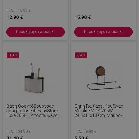
Λευκό
Π.Λ.Τ: 15.99 €
12.90 €
15.90 €
Προσθήκη στο καλάθι
Προσθήκη στο καλάθι
-10 %
-39 %
Βάση Οδοντόβουρτσας
Θήκη Για Χαρτί Κουζίνας
Joseph Joseph EasyStore
Metalife MGS-705W,
Luxe 70581, Αποσπώμενο,
24.5x11x13 Cm, Μαύρο/
Γκρι/Inox
Ξύλο
Π.Λ.Τ: 34.90 €
Π.Λ.Τ: 8.99 €
31.40 €
5.50 €