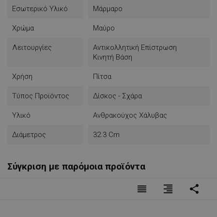
Εσωτερικό Υλικό
Μάρμαρο
Χρώμα
Μαύρο
Λειτουργίες
Αντικολλητική Επίστρωση
Κινητή Βάση
Χρήση
Πίτσα
Τύπος Προϊόντος
Δίσκος - Σχάρα
Υλικό
Ανθρακούχος Χάλυβας
Διάμετρος
32.3 Cm
Σύγκριση με παρόμοια προϊόντα
reorder
format_align_right
share