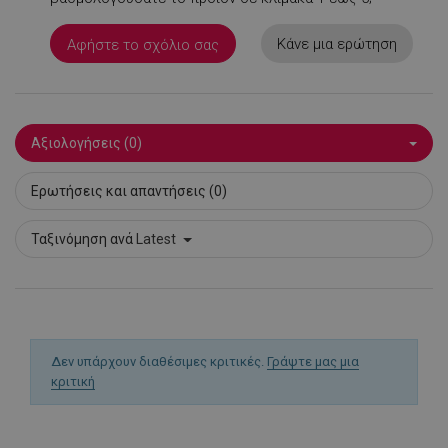
Κάνε μια ερώτηση
Αφήστε το σχόλιο σας
LaSID
σ
Quality Unit
LLC
www.alleop.gr
Αξιολογήσεις (0)
Ερωτήσεις και απαντήσεις (0)
Ταξινόμηση ανά
Latest
PHPSESSID
1
PHP.net
1
www.alleop.gr
Δεν υπάρχουν διαθέσιμες κριτικές.
Γράψτε μας μια
κριτική