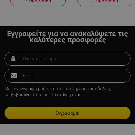
+ Προσθήκη
+ Προσθήκη
Εγγραφείτε για να ανακαλύψετε τις
καλύτερες προσφορές
LaVisitorNew
Quality Unit
LLC
www.alleop.gr
Με την εγγραφή μου σε αυτό το ενημερωτικό δελτίο,
επιβεβαιώνω ότι είμαι 16 ετών ή άνω.
Προμηθευτής /
Ονοματεπώνυμο
Λήξη
Πεδίο