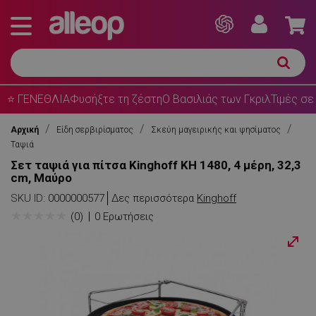
⭐ ΓΕΝΕΘΛΙΑ
Φυσήξτε τη ζέστη
Ο Βασιλιάς των Γκριλ
Τιμές σε
Αρχική
Είδη σερβιρίσματος
Σκεύη μαγειρικής και ψησίματος
Ταψιά
Σετ ταψιά για πίτσα Kinghoff KH 1480, 4 μέρη, 32,3
cm, Μαύρο
SKU ID:
0000000577
Δες περισσότερα
Kinghoff
★
★
★
★
★
(0)
0 Ερωτήσεις