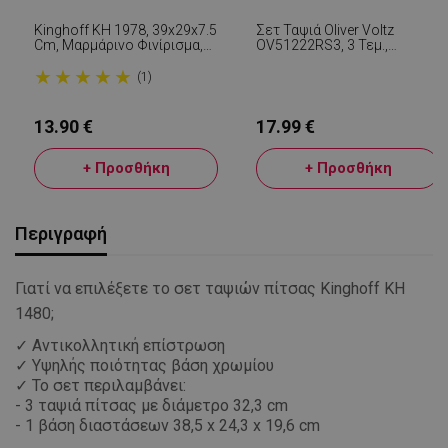
Kinghoff KH 1978, 39x29x7.5
Σετ Ταψιά Oliver Voltz
Cm, Μαρμάρινο Φινίρισμα,
OV51222RS3, 3 Τεμ.,
Μπεζ
Κεραμομαρμάρινη
★
★
★
★
★
Επίστρωση, Ανθρακούχος
(1)
Χάλυβας, Χωρίς PFOA,
Κόκκινο
13.90 €
17.99 €
+ Προσθήκη
+ Προσθήκη
Περιγραφή
Γιατί να επιλέξετε το σετ ταψιών πίτσας Kinghoff KH
1480;
✓ Αντικολλητική επίστρωση
✓ Υψηλής ποιότητας βάση χρωμίου
✓ Το σετ περιλαμβάνει:
- 3 ταψιά πίτσας με διάμετρο 32,3 cm
- 1 βάση διαστάσεων 38,5 x 24,3 x 19,6 cm