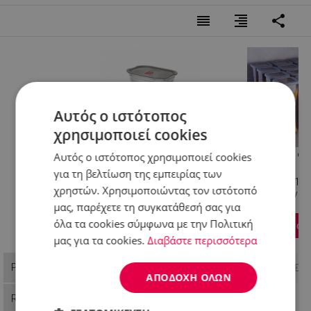
reorder
format_align_right
share
Αυτός ο ιστότοπος
χρησιμοποιεί cookies
Σετ 3 τεμαχίων Black+Blum
Πλαστικό σετ δο
Αυτός ο ιστότοπος χρησιμοποιεί cookies
Meal Prep FBSS-BX-PACK1,
αποθήκευσης Ko
για τη βελτίωση της εμπειρίας των
0,6/0,9/1,2 l, ορθογώνιο,
430KSV1426, 175
χρηστών. Χρησιμοποιώντας τον ιστότοπό
κατάλληλο για φούρνο,
τεμάχια, Γκρι / 
μας, παρέχετε τη συγκατάθεσή σας για
χωρίς BPA, ανοξείδωτο
όλα τα cookies σύμφωνα με την Πολιτική
ατσάλι, γκρι
Προσθήκη στο καλάθι
Προσθήκη στο
μας για τα cookies.
Διαβάστε περισσότερα
Βλέπεις
39,99 €
Price
Π.Λ.Τ: 54,99 €
Π.Λ.Τ: 43,90 €
ΑΠΟΔΟΧΉ ΌΛΩΝ
Reference
FBSSBXPAK1
430KSV1426