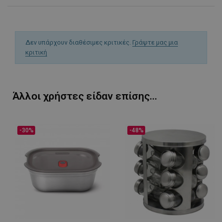
Δεν υπάρχουν διαθέσιμες κριτικές.
Γράψτε μας μια
κριτική
PHPSESSID
1
PHP.net
1
www.alleop.gr
Άλλοι χρήστες είδαν επίσης...
-30%
-48%