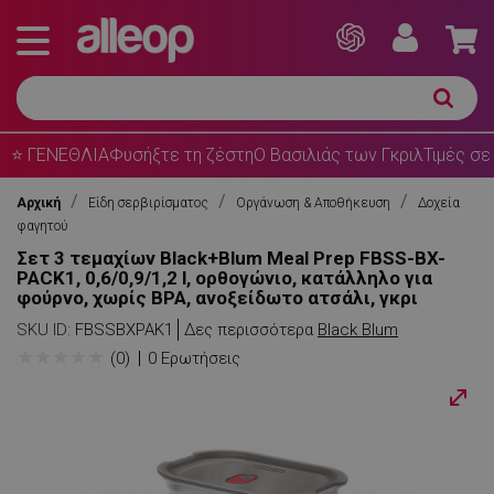
⭐ ΓΕΝΕΘΛΙΑ
Φυσήξτε τη ζέστη
Ο Βασιλιάς των Γκριλ
Τιμές σε
Αρχική
Είδη σερβιρίσματος
Οργάνωση & Αποθήκευση
Δοχεία
φαγητού
Σετ 3 τεμαχίων Black+Blum Meal Prep FBSS-BX-
PACK1, 0,6/0,9/1,2 l, ορθογώνιο, κατάλληλο για
φούρνο, χωρίς BPA, ανοξείδωτο ατσάλι, γκρι
SKU ID:
FBSSBXPAK1
Δες περισσότερα
Black Blum
★
★
★
★
★
(0)
0 Ερωτήσεις