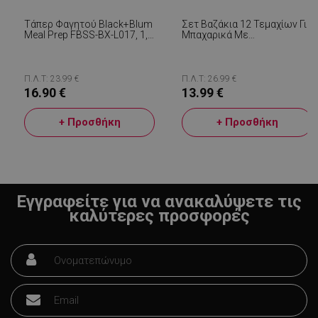
Τάπερ Φαγητού Black+Blum
Σετ Βαζάκια 12 Τεμαχίων Για
Meal Prep FBSS-BX-L017, 1,2
Μπαχαρικά Με
L, Ορθογώνιο, Κατάλληλο
Περιστρεφόμενη Βάση
Για Φούρνο, Χωρίς BPA,
Oliver Voltz OV51217A12,
Ανοξείδωτο Ατσάλι, Γκρι/
Γκρι
Κόκκινο
Π.Λ.Τ: 23.99 €
Π.Λ.Τ: 26.99 €
16.90 €
13.99 €
+ Προσθήκη
+ Προσθήκη
LaVisitorId_YWxsZW9wLmxhZGVzay5jb20v
.alleop.gr
σ
CookieScriptConsent
CookieScript
εβ
.alleop.gr
2
Εγγραφείτε για να ανακαλύψετε τις
καλύτερες προσφορές