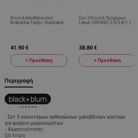
Κουτιά Αποθήκευσης
Σετ 3 Κουτιά Τροφίμων
Brabantia Tasty+ Stackable
Lekue 1009493, 0,5/0,8/1,1 L,
1008879, 2x1.6l+1x3.5l, BPA-
Τετράπλευρο Κλείσιμο,
Free, Στεγανό Κλείσιμο,
Βαλβίδα Για Φούρνο
Σκούρο Γκρι
Μικροκυμάτων, -20/+100°C,
Γυαλί, Πράσινο
41.90 €
38.80 €
+ Προσθήκη
+ Προσθήκη
Περιγραφή
- Σετ 3 καινοτόμων ορθογώνιων χαλύβδινων κουτιών
για φούρνο μικροκυμάτων
- Χωρητικότητες:
0,6 λίτρα