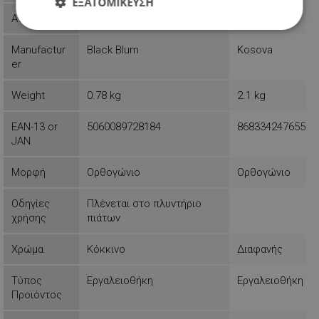
ΕΞΑΤΟΜΊΚΕΥΣΗ
Availability
Last items in stock
In stock
Απολύτως
Απόδοσης
Στόχευσης
απαραίτητα
Manufactur
Black Blum
Kosova
er
Weight
0.78 kg
2.1 kg
Λειτουργικότητας
Μη
ταξινομημένα
EAN-13 or
5060089728184
8683342476553
JAN
Μορφή
Ορθογώνιο
Ορθογώνιο
Οδηγίες
Πλένεται στο πλυντήριο
Απολύτως απαραίτητα
Απόδοσης
χρήσης
πιάτων
Στόχευσης
Λειτουργικότητας
Χρώμα
Κόκκινο
Διαφανής
Μη ταξινομημένα
Τα απολύτως απαραίτητα cookies επιτρέπουν
Τύπος
Εργαλειοθήκη
Εργαλειοθήκη
βασικές λειτουργίες του ιστότοπου, όπως τη
Προϊόντος
σύνδεση χρήστη και τη διαχείριση λογαριασμού.
Ο ιστότοπος δεν μπορεί να χρησιμοποιηθεί σωστά