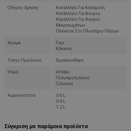
- Χρώμα: Γκρι/κόκκινο
Οδηγίες Χρήσης
Κατάλληλο Για Κατάψυξη
Κατάλληλο Για Φούρνο
Κατάλληλο Για Φούρνο
Μικροκυμάτων
Πλένεται Στο Πλυντήριο Πιάτων
Χρώμα
Γκρι
Κόκκινο
Τύπος Προϊόντος
Εργαλειοθήκη
Υλικό
Ατσάλι
Πολυπροπυλένιο
Σιλικόνη
Χωρητικότητα
0.6 L
0.9 L
1.2 L
Σύγκριση με παρόμοια προϊόντα