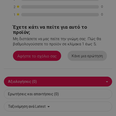
rlv_iv
.alleop.gr
1
★
0
2
rlv_mode
.alleop.gr
1
★
0
1
rlv_odid
.alleop.gr
1
rlv_p
.alleop.gr
1
Έχετε κάτι να πείτε για αυτό το
προϊόν;
rlv_rid
.alleop.gr
1
Μη διστάσετε να μας πείτε την γνώμη σας. Πώς θα
rlv_rpid
.alleop.gr
1
βαθμολογούσατε το προϊόν σε κλίμακα 1 έως 5;
rlv_rpos
.alleop.gr
1
rlv_s
.alleop.gr
1
Κάνε μια ερώτηση
Αφήστε το σχόλιο σας
XSRF-TOKEN
promo.alleop.gr
1
Αξιολογήσεις (0)
Ερωτήσεις και απαντήσεις (0)
LaSID
σ
Quality Unit
LLC
Ταξινόμηση ανά
Latest
www.alleop.gr