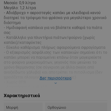
Μεσαίο: 0,9 λίτρα
Μεγάλο: 1,2 λίτρα
- Αδιάβροχο + αεροστεγές καπάκι με κλειδαριά κενού
διατηρεί τα τρόφιμα πιο φρέσκα για μεγαλύτερο χρονικό
διάστημα
- Ημιδιαφανή καπάκια για να βλέπετε καθαρά τα πιάτα
σας
- Κατάλληλο για πλυντήρια πιάτων/φούρνο (χωρίς
καπάκι)/καταψύκτες
- Εύκολο καθάρισμα: πλήρως αφαιρούμενα σφραγίσματα
- Ο εξαερισμός ασφάλισης των καπακιών σημαίνει ότι το
καπάκι μπορεί να παραμείνει επάνω όταν μαγειρεύετε
στο φούρνο μικροκυμάτων, γεγονός που μειώνει το
χρόνο θέρμανσης (σε σύγκριση με άλλα σκεύη από
ανοξείδωτο χάλυβα) και αποτρέπει το πιτσίλισμα (δεν
χρειάζεται αλουμινόχαρτο μιας χρήσης)
Δες περισσότερα
- Χωρίς BPA
- Διαστάσεις (L x W x H)
Μικρό: 13 x 17,5 x 6,5 cm
Χαρακτηριστικά
Μεσαίο: 14,6 x 19 x 7,3 cm
Μεγάλο: 16,2 x 20,5 x 7,9 cm
- Υλικό: - Ανοξείδωτο ατσάλι, πολυπροπυλένιο, σιλικόνη
Μορφή
Ορθογώνιο