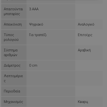
απαραίτητα
Απαιτούνται
3 AAA
μπαταρίες
Λειτουργικότητας
Μη
Απεικόνιση
Ψηφιακό
Αναλογικό
ταξινομημένα
Τύπος
Για τραπέζι
Επιτοίχις
ρολογιού
Σύστημα
Αραβική
αριθμών
Απολύτως απαραίτητα
Απόδοσης
Διάμετρος
0 cm
Στόχευσης
Λειτουργικότητας
Μη ταξινομημένα
Λεπτομέριε
ς
Τα απολύτως απαραίτητα cookies επιτρέπουν
βασικές λειτουργίες του ιστότοπου, όπως τη
σύνδεση χρήστη και τη διαχείριση λογαριασμού.
Περιοδεία
Ο ιστότοπος δεν μπορεί να χρησιμοποιηθεί σωστά
χωρίς τα απολύτως απαραίτητα cookies.
Μηχανισμός
Кварц
Προμηθευτής /
Ονοματεπώνυμο