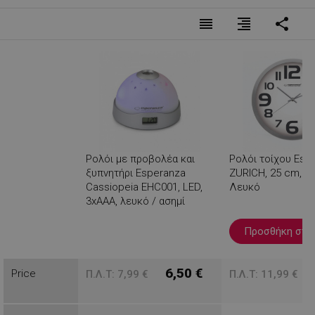
reorder
format_align_right
share
Ρολόι με προβολέα και
Ρολόι τοίχου Esp
ξυπνητήρι Esperanza
ZURICH, 25 cm, Qu
Cassiopeia EHC001, LED,
Λευκό
3xAAA, λευκό / ασημί
Βλέπεις
Προσθήκη στο 
6,50 €
Price
Π.Λ.Τ: 7,99 €
Π.Λ.Τ: 11,99 €