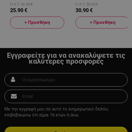
Π.Λ.Τ: 42.90 €
Π.Λ.Τ: 39.90 €
25.90 €
30.90 €
+ Προσθήκη
+ Προσθήκη
LaVisitorId_YWxsZW9wLmxhZGVzay5jb20v
.alleop.gr
σ
CookieScriptConsent
CookieScript
εβ
.alleop.gr
2
Εγγραφείτε για να ανακαλύψετε τις
καλύτερες προσφορές
Με την εγγραφή μου σε αυτό το ενημερωτικό δελτίο,
επιβεβαιώνω ότι είμαι 16 ετών ή άνω.
LaVisitorNew
Quality Unit
LLC
www.alleop.gr