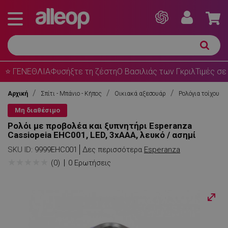
⭐ ΓΕΝΕΘΛΙΑ
Φυσήξτε τη ζέστη
Ο Βασιλιάς των Γκριλ
Τιμές σε
Αρχική
Σπίτι - Μπάνιο - Κήπος
Οικιακά αξεσουάρ
Ρολόγια τοίχου
Μη διαθέσιμο
Ρολόι με προβολέα και ξυπνητήρι Esperanza
Cassiopeia EHC001, LED, 3xAAA, λευκό / ασημί
SKU ID:
9999EHC001
Δες περισσότερα
Esperanza
★
★
★
★
★
(0)
0 Ερωτήσεις