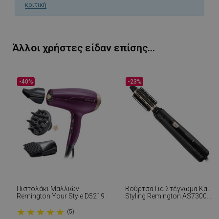
κριτική
PHPSESSID
1
PHP.net
1
www.alleop.gr
Άλλοι χρήστες είδαν επίσης...
-40%
-23%
Πιστολάκι Μαλλιών
Βούρτσα Για Στέγνωμα Και
Remington Your Style D5219
Styling Remington AS7300
Blow Dry And Style
★
★
★
★
★
(5)