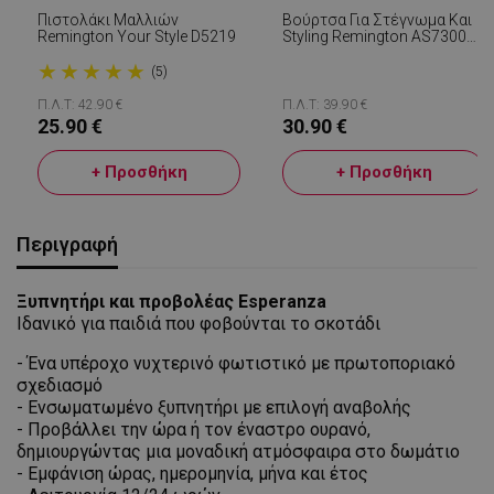
Πιστολάκι Μαλλιών
Βούρτσα Για Στέγνωμα Και
Remington Your Style D5219
Styling Remington AS7300
Blow Dry And Style
★
★
★
★
★
(5)
Π.Λ.Τ: 42.90 €
Π.Λ.Τ: 39.90 €
25.90 €
30.90 €
+ Προσθήκη
+ Προσθήκη
Περιγραφή
Ξυπνητήρι και προβολέας Esperanza
Ιδανικό για παιδιά που φοβούνται το σκοτάδι
- Ένα υπέροχο νυχτερινό φωτιστικό με πρωτοποριακό
σχεδιασμό
- Ενσωματωμένο ξυπνητήρι με επιλογή αναβολής
- Προβάλλει την ώρα ή τον έναστρο ουρανό,
δημιουργώντας μια μοναδική ατμόσφαιρα στο δωμάτιο
-
Εμφάνιση ώρας,
ημερομηνία, μήνα και έτος