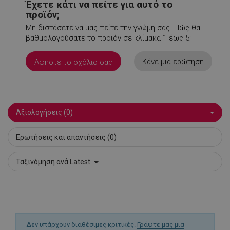
Έχετε κάτι να πείτε για αυτό το
rlv_odid
.alleop.gr
1
προϊόν;
rlv_p
.alleop.gr
1
Μη διστάσετε να μας πείτε την γνώμη σας. Πώς θα
βαθμολογούσατε το προϊόν σε κλίμακα 1 έως 5;
rlv_rid
.alleop.gr
1
rlv_rpid
.alleop.gr
1
Κάνε μια ερώτηση
Αφήστε το σχόλιο σας
rlv_rpos
.alleop.gr
1
rlv_s
.alleop.gr
1
XSRF-TOKEN
promo.alleop.gr
1
Αξιολογήσεις (0)
Ερωτήσεις και απαντήσεις (0)
Ταξινόμηση ανά
Latest
LaSID
σ
Quality Unit
LLC
www.alleop.gr
Δεν υπάρχουν διαθέσιμες κριτικές.
Γράψτε μας μια