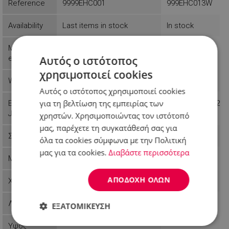
Reference
9999EHC001
999EHC013W
Availability
Last items in stock
In stock
Manufactur
Esperanza
Esperanza
Αυτός ο ιστότοπος
er
χρησιμοποιεί cookies
Weight
0.12 kg
0.46 kg
Αυτός ο ιστότοπος χρησιμοποιεί cookies
για τη βελτίωση της εμπειρίας των
EAN-13 or
5901299925874
5901299929902
JAN
χρηστών. Χρησιμοποιώντας τον ιστότοπό
μας, παρέχετε τη συγκατάθεσή σας για
Στυλ
Μοντέρνο
όλα τα cookies σύμφωνα με την Πολιτική
μας για τα cookies.
Διαβάστε περισσότερα
Μορφή
Στρογγυλή
Στρογγυλή
ΑΠΟΔΟΧΉ ΌΛΩΝ
Χρώμα
Λευκό
Λειτουργίες
ΕΞΑΤΟΜΊΚΕΥΣΗ
Υψος
Απολύτως
Απόδοσης
Στόχευσης