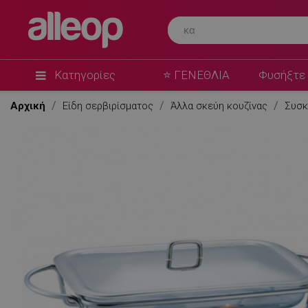
Kinghoff
Πυρίμαχο σκεύος για διατήρηση ζεστού φαγητού
γυάλινο καπάκι Kinghoff KH 1410, 3 λίτρα
★
★
★
★
★
0 Ερωτήσεις
(0)
Κατηγορίες
⭐ ΓΕΝΕΘΛΙΑ
Φυσήξτε 
Αρχική
Είδη σερβιρίσματος
Άλλα σκεύη κουζίνας
Συσκ