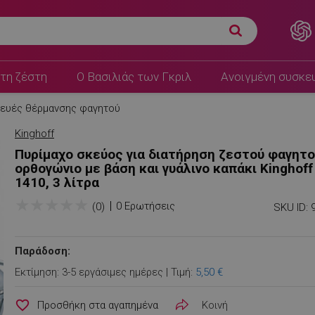
 ορθογώνιο με βάση και
Π.Λ.Τ:
64,99 €
54,99 €
τη ζέστη
Ο Βασιλιάς των Γκριλ
Ανοιγμένη συσκε
ευές θέρμανσης φαγητού
Kinghoff
Πυρίμαχο σκεύος για διατήρηση ζεστού φαγητ
ορθογώνιο με βάση και γυάλινο καπάκι Kinghoff
1410, 3 λίτρα
★
★
★
★
★
0 Ερωτήσεις
(0)
SKU ID:
Παράδοση:
Εκτίμηση: 3-5 εργάσιμες ημέρες | Τιμή:
5,50 €
favorite_border
Κοινή