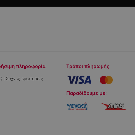
ε τον οποίο μπορεί
α τον ιστότοπο,
 είναι η διατήρηση
για έναν χρήστη
είται από την
m για να θυμάται
ς cookie επισκέπτη
r cookie Cookie-
σωστά.
είται για την
τικά με την
ρήσιμη πληροφορία
Τρόποι πληρωμής
ε τρόπο που να
νατή λειτουργία
Q | Συχνές ερωτήσεις
Παραδίδουμε με:
Περιγραφή
ogle Analytics και
 των αιτημάτων