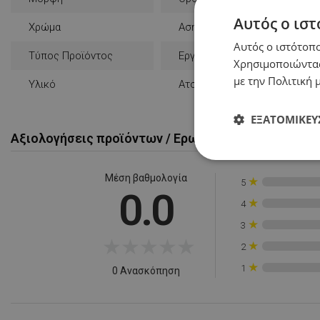
Αυτός ο ιστ
Χρώμα
Ασημένιο
Αυτός ο ιστότοπο
Τύπος Προϊόντος
Εργαλειοθήκη
Χρησιμοποιώντας
με την Πολιτική μ
Υλικό
Ατσάλι
ΕΞΑΤΟΜΊΚΕΥ
Αξιολογήσεις προϊόντων / Ερωτήσεις και απαντήσ
Απολύτως
απαραίτητα
Μέση βαθμολογία
★
5
0.0
★
4
★
3
★
★
★
★
★
★
2
★
1
0 Ανασκόπηση
Απολύτω
Τα απολύτως απαραίτ
λογαριασμού. Ο ιστ