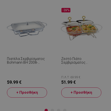
-26%
Πιατέλα Σερβιρίσματος
Ζεστό Πιάτο
Bohmann BH 2008-
Σερβιρίσματος
30CG, 3l, Ανθεκτικό Στη
Klausberg KB-7922, 2x1.5
Θερμότητα Γυαλί,
L, Ανθεκτικό Στη
Καπάκι, Βάση, Inox
Θερμότητα Γυαλί,
Inox/gilt
Π.Λ.Τ: 69.99 €
59.99 €
51.99 €
+ Προσθήκη
+ Προσθήκη