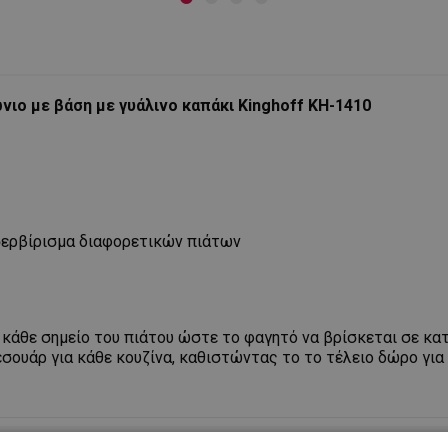
ιο με βάση με γυάλινο καπάκι Kinghoff
KH-1410
 σερβίρισμα διαφορετικών πιάτων
ε κάθε σημείο του πιάτου ώστε το φαγητό να βρίσκεται σε κ
εσουάρ για κάθε κουζίνα, καθιστώντας το το τέλειο δώρο για