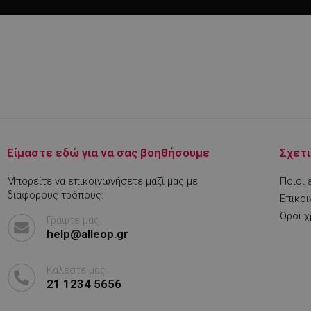
LaVisitorId_YWxs
CookieScriptConse
LaVisitorNew
Είμαστε εδώ για να σας βοηθήσουμε
Σχετι
Μπορείτε να επικοινωνήσετε μαζί μας με
Ποιοι 
διάφορους τρόπους:
Επικοι
Όροι 
Γράψτε μας:
Ονοματεπώνυμο
help@alleop.gr
Ονοματεπώνυμο
Ονοματεπώνυμο
PrestaShop-[abcdef
sib_cuid
Καλέστε μας:
promo_alleop_sess
_gat_gtag_UA_2266
21 1234 5656
fb_pixel_newsletter
VISITOR_PRIVACY_