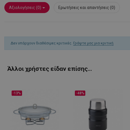
Αξιολογήσεις (0)
Ερωτήσεις και απαντήσεις (0)
Ονοματεπώνυμο
rlv_
rlv_bid
rlv_e
Δεν υπάρχουν διαθέσιμες κριτικές.
Γράψτε μας μια κριτική
rlv_endpoint
rlv_e_pt
rlv_first_session
Άλλοι χρήστες είδαν επίσης...
rlv_g
rlv_hashes
rlv_h_cart
-13%
-48%
rlv_h_fbp
rlv_h_profile
rlv_h_wish
rlv_impersonate_p
rlv_iv