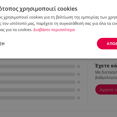
ότοπος χρησιμοποιεί cookies
ς χρησιμοποιεί cookies για τη βελτίωση της εμπειρίας των χρη
 τον ιστότοπό μας, παρέχετε τη συγκατάθεσή σας για όλα τα c
ας για τα cookies.
Διαβάστε περισσότερα
ΣΗ
ΑΠΟ
εις
Απόδοσης
Στόχευσης
Λειτουργικότητας
Έχετε κάτ
0
Μη διστάσετ
0
βαθμολογούσ
0
Αφήστε τ
0
0
ς απαραίτητα
Απόδοσης
Στόχευσης
Λειτουργικότητας
Μη ταξι
ητα cookies επιτρέπουν βασικές λειτουργίες του ιστότοπου, όπως τη σύνδεση χρήστ
ότοπος δεν μπορεί να χρησιμοποιηθεί σωστά χωρίς τα απολύτως απαραίτητα cookies