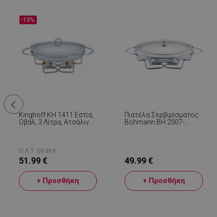
-13%
Kinghoff KH 1411 Εστία,
Πιατέλα Σερβιρίσματος
Οβάλ, 3 Λίτρα, Ατσάλινο
Bohmann BH 2007-
Καπάκι, Γυαλί
30CG, 3l, Καπάκι, Βάση,
Inox
Π.Λ.Τ: 59.99 €
51.99 €
49.99 €
+ Προσθήκη
+ Προσθήκη