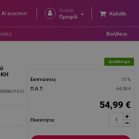
Σύνδεση


AI асистент
Καλάθι
Προφίλ
Προσθήκη στο καλάθι
υασία
Βοήθεια
Διαθέσιμο
ού
 KH
Εκπτώσεις
15 %
Π.Λ.Τ:
64,99 €
9999KH1410
54,99 €
Ποσότητα: