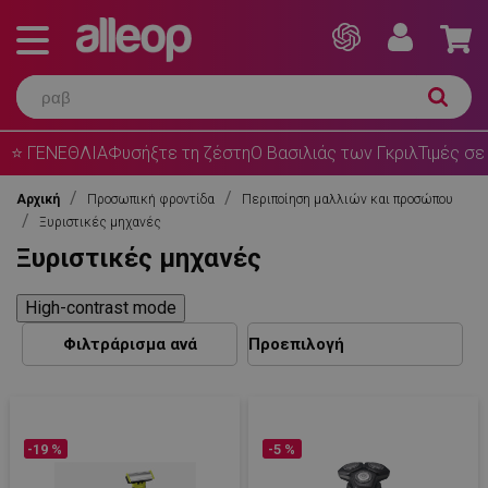
⭐ ΓΕΝΕΘΛΙΑ
Φυσήξτε τη ζέστη
Ο Βασιλιάς των Γκριλ
Τιμές σε
Αρχική
Προσωπική φροντίδα
Περιποίηση μαλλιών και προσώπου
Ξυριστικές μηχανές
Ξυριστικές μηχανές
High-contrast mode
Φιλτράρισμα ανά
-19 %
-5 %