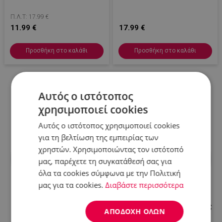
Πλενόμενη Κεφαλή, Μαύρο/
Γκρι
Π.Λ.Τ: 17.99 €
11.99 €
17.99 €
Προσθήκη στο καλάθι
Προσθήκη στο καλάθι
Αυτός ο ιστότοπος
χρησιμοποιεί cookies
Δες περισσότερα
Αυτός ο ιστότοπος χρησιμοποιεί cookies
για τη βελτίωση της εμπειρίας των
χρηστών. Χρησιμοποιώντας τον ιστότοπό
μας, παρέχετε τη συγκατάθεσή σας για
όλα τα cookies σύμφωνα με την Πολιτική
μας για τα cookies.
Διαβάστε περισσότερα
Οικιακές
Συσκευές
Είδη
συσκευές
κουζίνας
σερβιρίσματος
ΑΠΟΔΟΧΉ ΌΛΩΝ