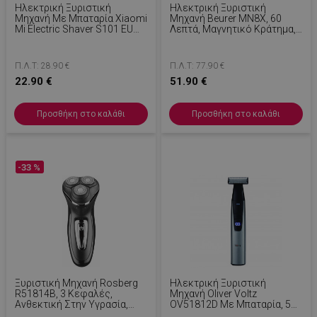
Ηλεκτρική Ξυριστική
Ηλεκτρική Ξυριστική
Μηχανή Με Μπαταρία Xiaomi
Μηχανή Beurer MN8X, 60
Mi Electric Shaver S101 EU
Λεπτά, Μαγνητικό Κράτημα,
BHR7456EU, 3W, 60 Λεπτά,
Κεφαλή 360°, Γρήγορη
18 Λεπίδες, 6 Γωνίες,
Φόρτιση, LED, Υγρό/στεγνό,
Προσαρμοζόμενη Κεφαλή,
USB-C, Μαύρο
Π.Λ.Τ: 28.90 €
Π.Λ.Τ: 77.90 €
Χρήση Σε Στεγνό/υγρό
22.90 €
51.90 €
Δέρμα, IPX7, Σκούρο Μπλε
Προσθήκη στο καλάθι
Προσθήκη στο καλάθι
-33 %
Ξυριστική Μηχανή Rosberg
Ηλεκτρική Ξυριστική
R51814B, 3 Κεφαλές,
Μηχανή Oliver Voltz
Аνθεκτική Στην Υγρασία,
OV51812D Με Μπαταρία, 5
Τριμερ, Μαύρο
W, 600 MAh, 60 Λεπτά, USB,