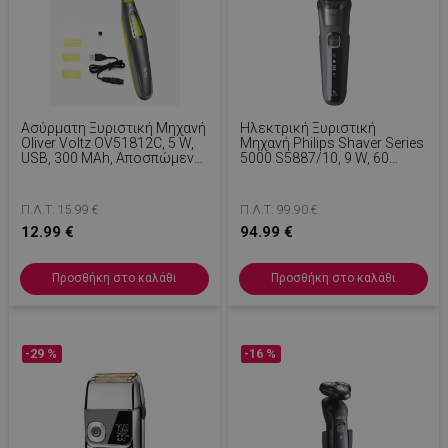
Ασύρματη Ξυριστική Μηχανή
Ηλεκτρική Ξυριστική
Oliver Voltz OV51812C, 5 W,
Μηχανή Philips Shaver Series
USB, 300 MAh, Αποσπώμενη
5000 S5887/10, 9 W, 60
Λεπίδα, Μαύρο/Κίτρινο
Λεπτά, Χρήση Σε Στεγνό Ή
Βρεγμένο Δέρμα,
Ενσωματωμένο Τρίμερ,
Π.Λ.Τ: 15.99 €
Π.Λ.Τ: 99.90 €
SkinIQ, PowerAdapt,
12.99 €
94.99 €
Κεφαλές 360°,
Αυτοακονιζόμενες Λεπίδες,
Γκρι
Προσθήκη στο καλάθι
Προσθήκη στο καλάθι
-29 %
-16 %