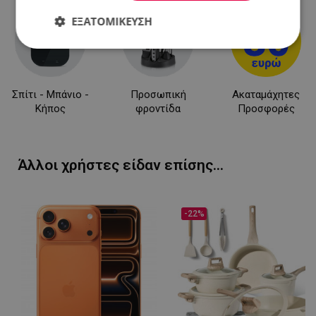
ΕΞΑΤΟΜΊΚΕΥΣΗ
Απολύτως
Απόδοσης
Στόχευσης
απαραίτητα
Σπίτι - Μπάνιο -
Προσωπική
Ακαταμάχητες
Κήπος
φροντίδα
Προσφορές
Λειτουργικότητας
Μη
ταξινομημένα
Άλλοι χρήστες είδαν επίσης...
-22%
Απολύτως απαραίτητα
Απόδοσης
Στόχευσης
Λειτουργικότητας
Μη ταξινομημένα
Τα απολύτως απαραίτητα cookies επιτρέπουν
βασικές λειτουργίες του ιστότοπου, όπως τη
σύνδεση χρήστη και τη διαχείριση λογαριασμού.