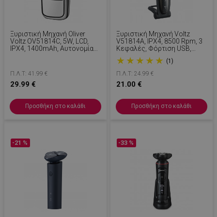
Ξυριστική Μηχανή Oliver
Ξυριστική Μηχανή Voltz
Voltz OV51814C, 5W, LCD,
V51814A, IPX4, 8500 Rpm, 3
IPX4, 1400mAh, Αυτονομία
Κεφαλές, Φόρτιση USB,
Έως 2 Ώρες, 3 Ταχύτητες,
Μαύρο
★
★
★
★
★
(1)
USB, Inox
Π.Λ.Τ: 41.99 €
Π.Λ.Τ: 24.99 €
29.99 €
21.00 €
Προσθήκη στο καλάθι
Προσθήκη στο καλάθι
-21 %
-33 %