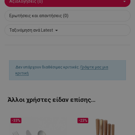
Αξιολογήσεις (0)
rlv_rpos
.alleop.gr
1
Ερωτήσεις και απαντήσεις (0)
rlv_s
.alleop.gr
1
XSRF-TOKEN
promo.alleop.gr
1
Ταξινόμηση ανά
Latest
Δεν υπάρχουν διαθέσιμες κριτικές.
Γράψτε μας μια
LaSID
σ
Quality Unit
κριτική
LLC
www.alleop.gr
Άλλοι χρήστες είδαν επίσης...
-33%
-23%
PHPSESSID
1
PHP.net
1
www.alleop.gr