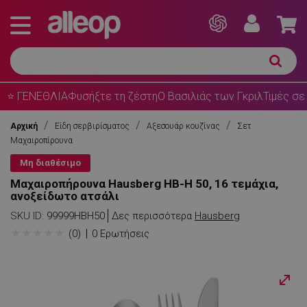
⭐ ΓΕΝΕΘΛΙΑ
Φυσήξτε τη ζέστη
Ο Βασιλιάς των Γκριλ
Τιμές σε
Αρχική
Είδη σερβιρίσματος
Αξεσουάρ κουζίνας
Σετ
Μαχαιροπίρουνα
Μη διαθέσιμο
Μαχαιροπήρουνα Hausberg HB-H 50, 16 τεμάχια,
ανοξείδωτο ατσάλι
SKU ID:
99999HBH50
Δες περισσότερα
Hausberg
★
★
★
★
★
(0)
0 Ερωτήσεις