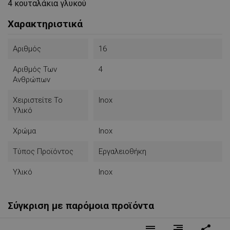
4 κουταλάκια γλυκού
Χαρακτηριστικά
Αριθμός
16
Αριθμός Των
4
Ανθρώπων
Χειριστείτε Το
Inox
Υλικό
Χρώμα
Inox
Τύπος Προϊόντος
Εργαλειοθήκη
Υλικό
Inox
Σύγκριση με παρόμοια προϊόντα
reorder
format_align_right
share