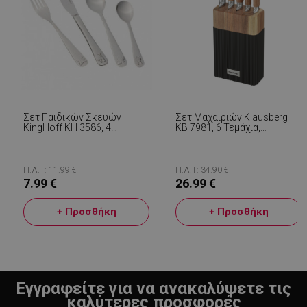
Σετ Παιδικών Σκευών
Σετ Μαχαιριών Klausberg
KingHoff KH 3586, 4
KB 7981, 6 Τεμάχια,
Τεμάχια, Γυαλιστερό,
Ανοξείδωτο Ατσάλι, Βάση,
Ανοξείδωτο Ατσάλι
Καφέ/Γραφίτης
Π.Λ.Τ: 11.99 €
Π.Λ.Τ: 34.90 €
7.99 €
26.99 €
+ Προσθήκη
+ Προσθήκη
Εγγραφείτε για να ανακαλύψετε τις
καλύτερες προσφορές