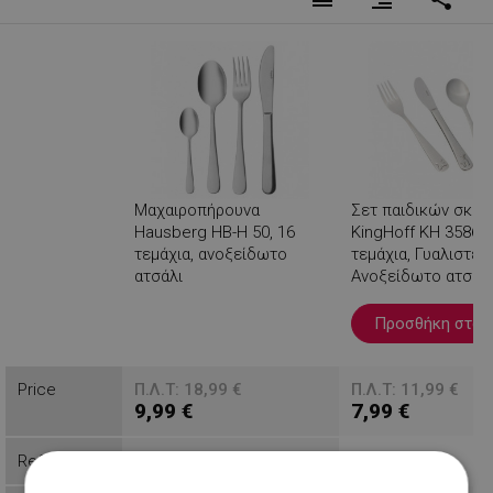
Μαχαιροπήρουνα
Σετ παιδικών σκε
Hausberg HB-H 50, 16
KingHoff KH 3586, 
τεμάχια, ανοξείδωτο
τεμάχια, Γυαλιστερ
ατσάλι
Ανοξείδωτο ατσάλ
Βλέπεις
Προσθήκη στο κ
Price
Π.Λ.Τ: 18,99 €
Π.Λ.Τ: 11,99 €
9,99 €
7,99 €
Reference
99999HBH50
9999KH3586