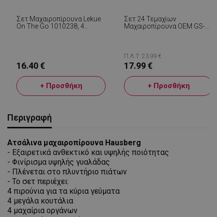
Σετ Μαχαιροπίρουνα Lekue
Σετ 24 Τεμαχίων
On The Go 1010238, 4
Μαχαιροπίρουνα OEM GS-
Τεμάχια, Θήκη
101331S2, Για 6 Άτομα,
Αποθήκευσης, -20°C /
Ανοξείδωτο Ατσάλι 410,
+100°C, Ανοξείδωτο
Ασημί Μεταλλικό
Ατσάλι, Μαύρο
Π.Λ.Τ: 23.99 €
16.40 €
17.99 €
+ Προσθήκη
+ Προσθήκη
Περιγραφή
Ατσάλινα μαχαιροπίρουνα Hausberg
- Εξαιρετικά ανθεκτικό και υψηλής ποιότητας
- Φινίρισμα υψηλής γυαλάδας
- Πλένεται στο πλυντήριο πιάτων
- Το
σετ περιέχει:
4 πιρούνια για τα κύρια γεύματα
4 μεγάλα κουτάλια
4 μαχαίρια οργάνων