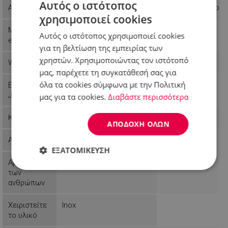
Αυτός ο ιστότοπος
Availability
Last items in stock
Last items in stock
χρησιμοποιεί cookies
Manufactur
Hausberg
Kinghoff
Αυτός ο ιστότοπος χρησιμοποιεί cookies
er
για τη βελτίωση της εμπειρίας των
χρηστών. Χρησιμοποιώντας τον ιστότοπό
Weight
0.82 kg
0.23 kg
μας, παρέχετε τη συγκατάθεσή σας για
όλα τα cookies σύμφωνα με την Πολιτική
EAN-13 or
6423808028634
5908287235861
JAN
μας για τα cookies.
Διαβάστε περισσότερα
Κάλυψη
ΑΠΟΔΟΧΉ ΌΛΩΝ
Αριθμός
16
ΕΞΑΤΟΜΊΚΕΥΣΗ
Αριθμός
4
Απολύτως
Απόδοσης
Στόχευσης
των
απαραίτητα
ανθρώπων
Χειριστείτε
Inox
το υλικό
Λειτουργικότητας
Μη
ταξινομημένα