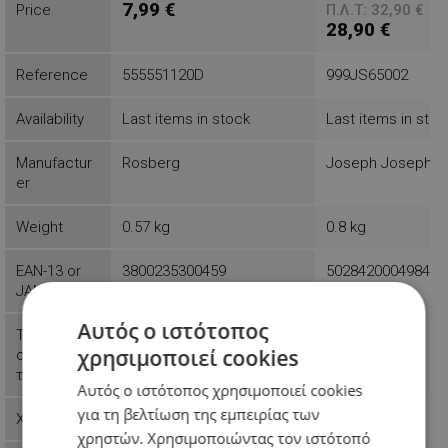
7,99 €
Price
Π.Λ.Τ: 32,90 €
28,90 €
Reference
555551120D
999JS65002
Availability
Last items in stock
Last items in stoc
Manufactur
Rosberg
Joseph Joseph
er
Weight
0.57 kg
0.8 kg
EAN-13 or
3800235300459
5028420004984
JAN
Αυτός ο ιστότοπος
Τύπος
За прах
χρησιμοποιεί cookies
σφουγγαρίσ
τρας
Αυτός ο ιστότοπος χρησιμοποιεί cookies
για τη βελτίωση της εμπειρίας των
Χρώμα
Μπλε
χρηστών. Χρησιμοποιώντας τον ιστότοπό