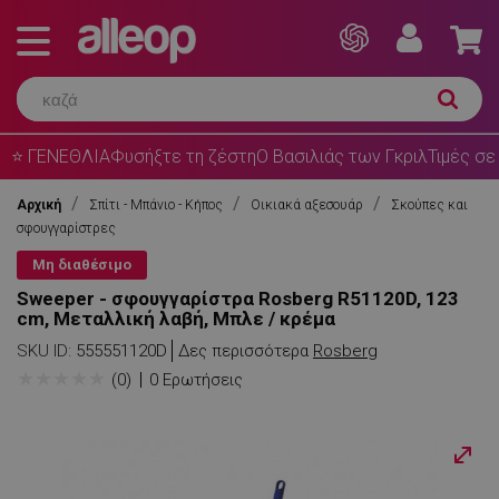
⭐ ΓΕΝΕΘΛΙΑ
Φυσήξτε τη ζέστη
Ο Βασιλιάς των Γκριλ
Τιμές σε
Αρχική
Σπίτι - Μπάνιο - Κήπος
Οικιακά αξεσουάρ
Σκούπες και
σφουγγαρίστρες
Μη διαθέσιμο
Sweeper - σφουγγαρίστρα Rosberg R51120D, 123
cm, Μεταλλική λαβή, Μπλε / κρέμα
SKU ID:
555551120D
Δες περισσότερα
Rosberg
★
★
★
★
★
(0)
0 Ερωτήσεις