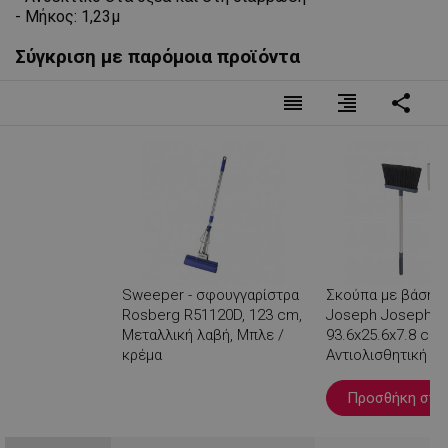
- Μήκος: 1,23μ
Σύγκριση με παρόμοια προϊόντα
reorder
format_align_right
share
Sweeper - σφουγγαρίστρα
Σκούπα με βάση τ
Rosberg R51120D, 123 cm,
Joseph Joseph 6
Μεταλλική λαβή, Μπλε /
93.6x25.6x7.8 cm,
κρέμα
Αντιολισθητική λα
Χτένα καθαρισμού
Βλέπεις
Προσθήκη στο 