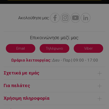
Ακολούθησε μας:
Επικοινώνησε μαζί μας:
LaVisitorNew
Quality Unit
LLC
Email
Τηλέφωνο
Viber
www.alleop.gr
Ωράριο λειτουργίας:
Δευ - Παρ | 09:00 - 17:00
Σχετικά με εμάς
Ποιοι είμαστε
Για πελάτες
Επικοινωνήστε μαζί μας
Παράδοση Προϊόντων
Όροι χρήσης
Χρήσιμη πληροφορία
Τρόποι πληρωμής
FAQ | Συχνές ερωτήσεις
Προμηθευτής /