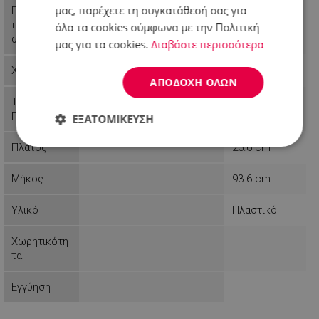
μας, παρέχετε τη συγκατάθεσή σας για
Πακέτο
1 x Поставка
περιεχομέν
όλα τα cookies σύμφωνα με την Πολιτική
ων
μας για τα cookies.
Διαβάστε περισσότερα
Χρήση
Εσωτερικό
ΑΠΟΔΟΧΉ ΌΛΩΝ
Τύπος
Метла
Προϊόντος
ΕΞΑΤΟΜΊΚΕΥΣΗ
Πλάτος
25.6 cm
Απολύτως
Απόδοσης
Στόχευσης
απαραίτητα
Μήκος
93.6 cm
Υλικό
Πλαστικό
Λειτουργικότητας
Μη
ταξινομημένα
Χωρητικότη
τα
Εγγύηση