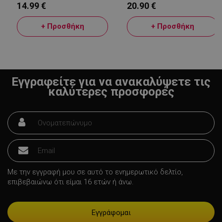
14.99 €
20.90 €
+ Προσθήκη
+ Προσθήκη
Εγγραφείτε για να ανακαλύψετε τις
καλύτερες προσφορές
LaVisitorId_YWxsZW9wLmxhZGVzay5jb20v
.alleop.gr
σ
Με την εγγραφή μου σε αυτό το ενημερωτικό δελτίο,
CookieScriptConsent
επιβεβαιώνω ότι είμαι 16 ετών ή άνω.
CookieScript
εβ
.alleop.gr
2