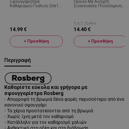
Σφουγγαρίστρα
Προϊόν Με Ανοιχτή
Καθαρισμού Γυαλιού 2σε1
Συσκευασία: Πτυσσόμενη
Joseph Joseph CleanTech
Μίνι Σφουγγαρίστρα
6500014, 36 Cm,
HANDYMOP, 29,5 X 15,5 Cm,
Πτυσσόμενη Λαβή, Γκρι/
Συμπαγής Και Ελαφρύς
Κίτρινο
Σχεδιασμός,
Π.Λ.Τ: 20.99 €
Βιοδιασπώμενο Σφουγγάρι,
14.99 €
14.40 €
Λευκό
+ Προσθήκη
+ Προσθήκη
Περιγραφή
Καθαρίστε εύκολα και γρήγορα με
σφουγγαρίστρα Rosberg
- Απορροφά τη βρωμιά δέκα φορές περισσότερο από ένα
κανονικό σφουγγάρι
- Τα χέρια προστατεύονται από τη βρωμιά
- Χωρίς ίχνη μετά τον καθαρισμό
- Κατάλληλο για τον καθαρισμό χαλιών
- Ανθεκτικό στα οξέα και στη διάβρωση