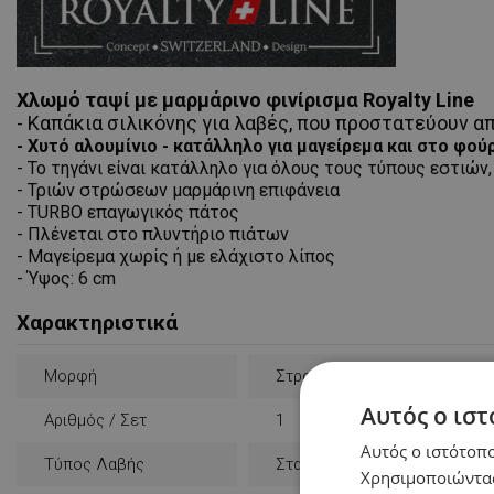
Χλωμό ταψί με μαρμάρινο φινίρισμα Royalty Line
- Καπάκια σιλικόνης για λαβές, που προστατεύουν 
- Χυτό αλουμίνιο - κατάλληλο για μαγείρεμα και στο φού
- Το τηγάνι είναι κατάλληλο για όλους τους τύπους εστι
- Τριών στρώσεων μαρμάρινη επιφάνεια
- TURBO επαγωγικός πάτος
- Πλένεται στο πλυντήριο πιάτων
- Μαγείρεμα χωρίς ή με ελάχιστο λίπος
- Ύψος: 6 cm
Χαρακτηριστικά
Μορφή
Στρογγυλή
Αυτός ο ιστ
Αριθμός / Σετ
1
Αυτός ο ιστότοπο
Τύπος Λαβής
Σταθερή
Χρησιμοποιώντας