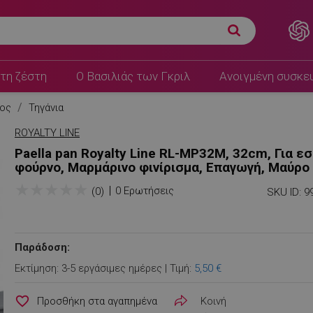
τη ζέστη
Ο Βασιλιάς των Γκριλ
Ανοιγμένη συσκε
τος
Τηγάνια
ROYALTY LINE
Paella pan Royalty Line RL-MP32M, 32cm, Για εσ
φούρνο, Μαρμάρινο φινίρισμα, Επαγωγή, Μαύρο
★
★
★
★
★
0 Ερωτήσεις
(0)
SKU ID:
9
Παράδοση:
Εκτίμηση: 3-5 εργάσιμες ημέρες | Τιμή:
5,50 €
favorite_border
Κοινή