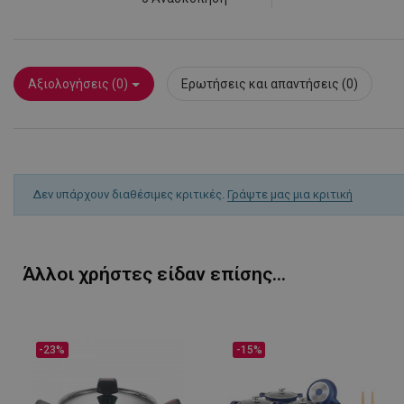
rlv_rid
rlv_rpid
rlv_rpos
rlv_s
Αξιολογήσεις (0)
Ερωτήσεις και απαντήσεις (0)
XSRF-TOKEN
LaSID
Δεν υπάρχουν διαθέσιμες κριτικές.
Γράψτε μας μια κριτική
PHPSESSID
Άλλοι χρήστες είδαν επίσης...
-23%
-15%
LaVisitorId_YWxs