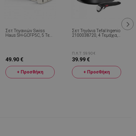
Σετ Τηγανιών Swiss
Σετ Τηγάνια Tefal Ingenio
Haus SH-GCFP5C, 5 Τεμ.,
2100038720, 4 Τεμάχια,
Κεραμική Επίστρωση
Αφαιρούμενη Λαβή,
Sapphire, Αποσπώμενες
Αντικολλητική
Λαβές, Κατάλληλο Για
Επίστρωση, Χωρίς
Επαγωγικές Εστίες,
PFOA, Αλουμίνιο, Μαύρο
Π.Λ.Τ: 59.90 €
Κρεμ Γυαλιστερό
49.90 €
39.99 €
Φινίρισμα
+ Προσθήκη
+ Προσθήκη