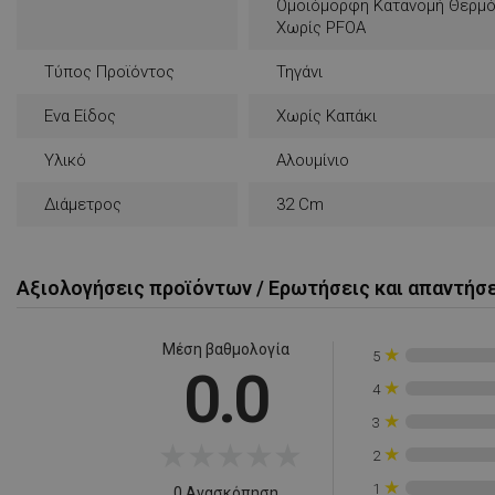
Ομοιόμορφη Κατανομή Θερμό
rlv_e
Χωρίς PFOA
rlv_endpoint
Τύπος Προϊόντος
Τηγάνι
rlv_e_pt
Ενα Είδος
Χωρίς Καπάκι
rlv_first_session
rlv_g
Υλικό
Αλουμίνιο
rlv_hashes
Διάμετρος
32 Cm
rlv_h_cart
rlv_h_fbp
rlv_h_profile
Αξιολογήσεις προϊόντων / Ερωτήσεις και απαντήσ
rlv_h_wish
rlv_impersonate_p
Μέση βαθμολογία
★
5
0.0
rlv_iv
★
4
rlv_mode
★
3
rlv_odid
★
★
★
★
★
★
2
rlv_p
★
1
0 Ανασκόπηση