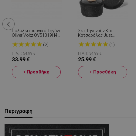
Πολυλειτουργικό Τηγάνι
Σετ Τηγανιών Και
Oliver Voltz OV51319H4,
Κατσαρόλας Just
4,3L, Για Φούρνο Και
Perfecto JL-43, 2 Ώρες,
★
★
★
★
★
★
★
★
★
★
Εστίες, 24cm, Καλάθι,
Μαρμάρινο Φινίρισμα,
(2)
(1)
Επαγωγή, Χάλκινο
Χωρίς PFOA Και PFAS,
Γυάλινο Καπάκι,
Π.Λ.Τ: 54.99 €
Π.Λ.Τ: 34.99 €
Επαγωγή, Μαύρο
33.99 €
25.99 €
+ Προσθήκη
+ Προσθήκη
Περιγραφή