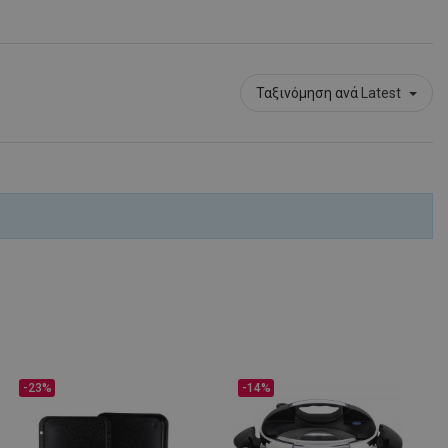
Ταξινόμηση ανά
Latest
μένο για να
ου ιστότοπου στην
στογραφίας
.
είται για
 στο Google
ληροφορίες
η.
 από εφαρμογές
α PHP. Πρόκειται
νικού σκοπού που
ιατήρηση
ουργίας χρήστη.
ος αριθμός που
ε τον οποίο μπορεί
α τον ιστότοπο,
 είναι η διατήρηση
-23%
-14%
για έναν χρήστη