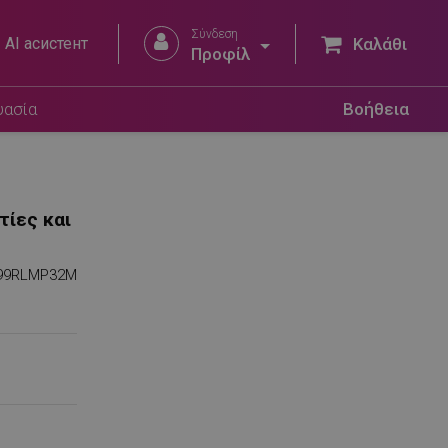
Σύνδεση


AI асистент
Καλάθι
Προφίλ
υασία
Βοήθεια
τίες και
99RLMP32M