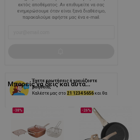
εκτός αποθέματος. Αν επιθυμείτε να σας
ενημερώσουμε όταν είναι ξανά διαθέσιμο,
παρακαλούμε αφήστε μας ένα e-mail.
Έχετε ερωτήσεις ή χρειάζεστε
Μπορείς να δεις και αυτα...
βοήθεια;
Καλέστε μας στο
21 1234 5656
και θα
σας βοηθήσουμε.
-38%
-26%