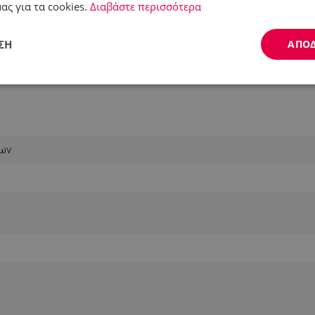
ας για τα cookies.
Διαβάστε περισσότερα
ΣΗ
ΑΠΟ
Απόδοσης
Στόχευσης
Λειτουργικότητας
των
ς απαραίτητα
Απόδοσης
Στόχευσης
Λειτουργικότητας
Μη ταξι
ητα cookies επιτρέπουν βασικές λειτουργίες του ιστότοπου, όπως τη σύνδεση χρήστ
ότοπος δεν μπορεί να χρησιμοποιηθεί σωστά χωρίς τα απολύτως απαραίτητα cookies
Προμηθευτής /
Λήξη
Περιγραφή
Πεδίο
.alleop.gr
1 μήνας
Releva
.alleop.gr
1 μήνας
Releva