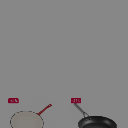
-41%
-43%