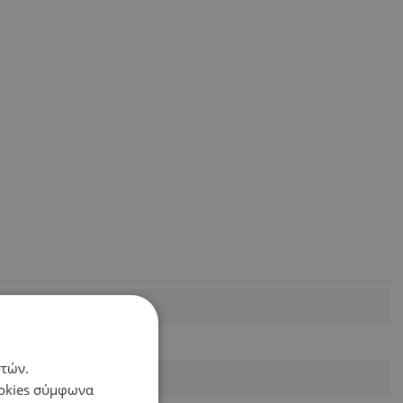
στών.
ookies σύμφωνα