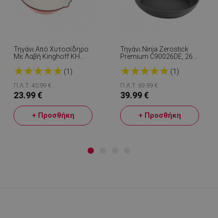
Τηγάνι Από Χυτοσίδηρο
Τηγάνι Ninja Zerostick
Με Λαβή Kinghoff KH
Premium C90026DE, 26
2262, 26 Cm, Εμαγιέ,
Cm, Αντικολλητική
★
★
★
★
★
★
★
★
★
★
Κατάλληλο Για Φούρνο,
Τεχνολογία, Έως 260C,
(1)
(1)
Κόκκινο
Επαγωγή, Μαύρο
Π.Λ.Τ: 40.99 €
Π.Λ.Τ: 69.99 €
23.99 €
39.99 €
+ Προσθήκη
+ Προσθήκη