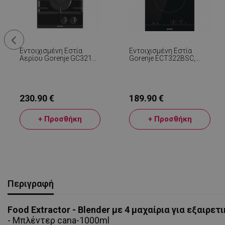
Εντοιχισμένη Εστία
Εντοιχισμένη Εστία
Αερίου Gorenje GC321B,
Gorenje ECT322BSC,
4050 W, Ηλεκτρονική
2900 W, StopGo, Παιδικό
Ανάφλεξη, Χυτοσίδηρη
Κλείδωμα, BoilControl,
Σχάρα, Μαύρο
Χρονοδιακόπτης,
Μαύρο
230.90 €
189.90 €
+ Προσθήκη
+ Προσθήκη
Περιγραφή
Food Extractor - Blender με 4 μαχαίρια για εξαιρετ
- Μπλέντερ cana-1000ml