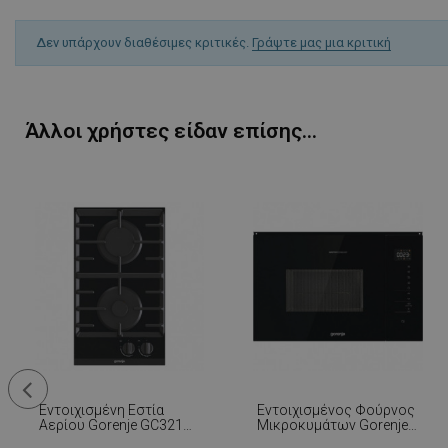
rlv_rid
rlv_rpid
Δεν υπάρχουν διαθέσιμες κριτικές.
Γράψτε μας μια κριτική
rlv_rpos
rlv_s
XSRF-TOKEN
Άλλοι χρήστες είδαν επίσης...
LaSID
PHPSESSID
Εντοιχισμένη Εστία
Εντοιχισμένος Φούρνος
Αερίου Gorenje GC321B,
Μικροκυμάτων Gorenje
LaVisitorId_YWxs
4050 W, Ηλεκτρονική
BMI251SG3BG, 25 Λίτρα,