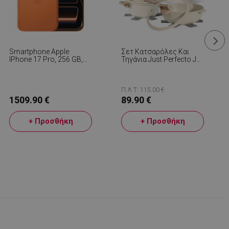
Smartphone Apple
Σετ Κατσαρόλες Και
IPhone 17 Pro, 256 GB,
Τηγάνια Just Perfecto JL-
5G, Cosmic Orange
888, 14 H, Χυτό,
Μαρμάρινο Φινίρισμα,
Επαγωγή, Αξεσουάρ,
Μπεζ
Π.Λ.Τ: 115.00 €
1509.90 €
89.90 €
+ Προσθήκη
+ Προσθήκη