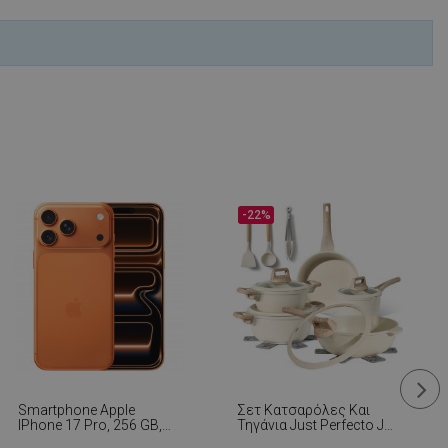
μένο για να
ου ιστότοπου στην
στογραφίας
.
είται για
 στο Google
-22%
ληροφορίες
η.
 από εφαρμογές
α PHP. Πρόκειται
νικού σκοπού που
ιατήρηση
ουργίας χρήστη.
ος αριθμός που
ε τον οποίο μπορεί
α τον ιστότοπο,
 είναι η διατήρηση
για έναν χρήστη
Smartphone Apple
Σετ Κατσαρόλες Και
IPhone 17 Pro, 256 GB,
Τηγάνια Just Perfecto JL-
5G, Cosmic Orange
888, 14 H, Χυτό,