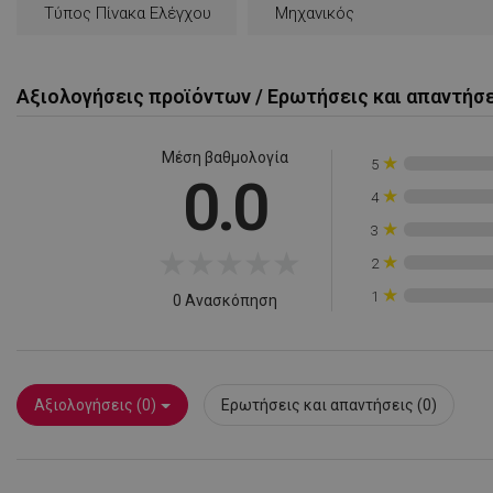
Τύπος Πίνακα Ελέγχου
Μηχανικός
rlv_e
rlv_endpoint
rlv_e_pt
Αξιολογήσεις προϊόντων / Ερωτήσεις και απαντήσ
rlv_first_session
rlv_g
Μέση βαθμολογία
★
5
0.0
rlv_hashes
★
4
rlv_h_cart
★
3
rlv_h_fbp
★
★
★
★
★
★
2
rlv_h_profile
★
1
0 Ανασκόπηση
rlv_h_wish
rlv_impersonate_p
rlv_iv
rlv_mode
Αξιολογήσεις (0)
Ερωτήσεις και απαντήσεις (0)
rlv_odid
rlv_p