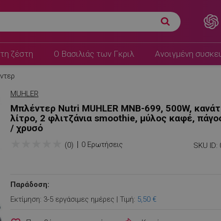
τη ζέστη
Ο Βασιλιάς των Γκριλ
Ανοιγμένη συσκε
ντερ
MUHLER
Μπλέντερ Nutri MUHLER MNB-699, 500W, κανάτ
λίτρο, 2 φλιτζάνια smoothie, μύλος καφέ, πάγο
/ χρυσό
★
★
★
★
★
0 Ερωτήσεις
(0)
SKU ID:
Παράδοση:
Εκτίμηση: 3-5 εργάσιμες ημέρες | Τιμή:
5,50 €