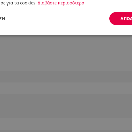
ας για τα cookies.
Διαβάστε περισσότερα
ΣΗ
ΑΠΟ
Απόδοσης
Στόχευσης
Λειτουργικότητας
ς απαραίτητα
Απόδοσης
Στόχευσης
Λειτουργικότητας
Μη ταξι
ητα cookies επιτρέπουν βασικές λειτουργίες του ιστότοπου, όπως τη σύνδεση χρήστ
ότοπος δεν μπορεί να χρησιμοποιηθεί σωστά χωρίς τα απολύτως απαραίτητα cookies
Προμηθευτής /
Λήξη
Περιγραφή
Πεδίο
.alleop.gr
1 μήνας
Releva
.alleop.gr
1 μήνας
Releva