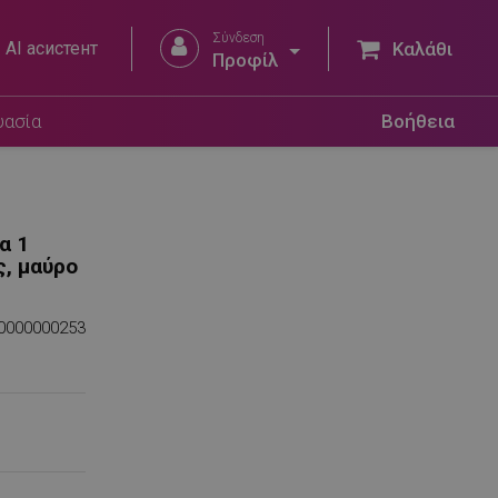
Σύνδεση


AI асистент
Καλάθι
Προφίλ
υασία
Βοήθεια
α 1
ς, μαύρο
0000000253