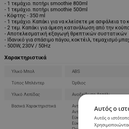
- 1 τεμάχιο. ποτήρι smoothie 800ml
- 1 τεμάχιο. ποτήρι smoothie 500ml
- Κόφτης - 350 ml
- 1 τεμάχιο. Καπάκι για να κλείσετε με ασφάλεια το
- 2 τεμ. Καπάκι για άμεση κατανάλωση από την κούπ
- Αποτελεσματική εξαγωγή θρεπτικών συστατικών
- Ιδανικό για σπάσιμο πάγου, κοκτέιλ, τεμαχισμό μ
- 500W, 230V / 50Hz
Χαρακτηριστικά
Υλικό Μπολ
ABS
Τύπος Μπλέντερ
Όρθιος
Υλικό Λεπίδας
Ανοξείδωτο Ατσάλι
Βασικά Χαρακτηριστικά
Αντιολισθητική Βάση
Αυτός ο ιστ
Αντιολισθητικό Σύστημα
Εύκολη Χρήση
Αυτός ο ιστότοπο
Εύκολος Καθαρισμός
Χρησιμοποιώντας
Προστασία Από Υπερθέρμαν