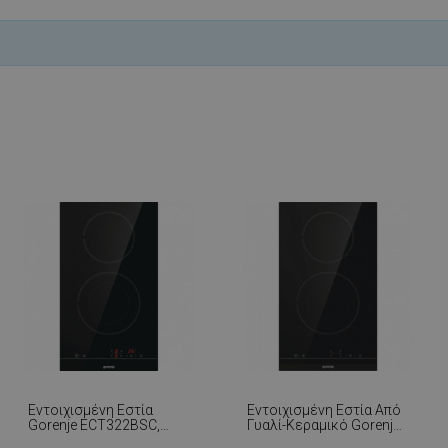
.alleop.gr
1 μήνας
Releva
.alleop.gr
1 μήνας
Releva
.alleop.gr
1 μήνας
Releva
.alleop.gr
1 μήνας
Releva
promo.alleop.gr
1 ώρα 59
Αυτό το cookie είναι γραμ
λεπτά
βοηθήσει στην ασφάλεια τ
αποτροπή επιθέσεων πλα
αιτήματος πλαστογραφίας
συνεδρία
Αυτό το cookie χρησιμοποι
Quality Unit
παρακολούθηση πωλήσεων
LLC
Analytics και ανώνυμες π
www.alleop.gr
περιόδου σύνδεσης χρήστ
1 χρόνος
Cookie που δημιουργείται
PHP.net
1 μήνας
που βασίζονται στη γλώσσ
www.alleop.gr
για ένα αναγνωριστικό γε
χρησιμοποιείται για τη δ
μεταβλητών περιόδου λειτ
Συνήθως είναι ένας τυχαί
δημιουργείται, ο τρόπος μ
να είναι συγκεκριμένος γι
αλλά ένα καλό παράδειγμα
της κατάστασης σύνδεσης 
μεταξύ σελίδων.
Εντοιχισμένη Εστία
Εντοιχισμένη Εστία Από
Gorenje ECT322BSC,
Γυαλί-Κεραμικό Gorenje
ZW9wLmxhZGVzay5jb20v
.alleop.gr
συνεδρία
2900 W, StopGo, Παιδικό
ECT322BCSC, 2900 W, 9