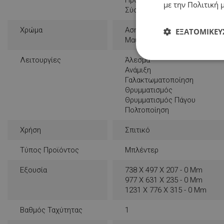
με την Πολιτική μ
Σύστημα Ασφαλείας
Χρώμα
Ασημένιο
ΕΞΑΤΟΜΊΚΕΥ
Μαύρο
Λειτουργίες
Άλεσμα
Απολύτως
απαραίτητα
Ανάμιξη
Γαλακτωματοποίηση
Θρυμματισμός
Θρυμματισμός Πάγου
Πολτοποίηση
Χρήση
Σπιτικό
Απολύτω
Τύπος Προϊόντος
Μπλέντερ
Τα απολύτως απαραίτ
λογαριασμού. Ο ιστ
Εξουσία
738 X 497 X 207 - 0 Mm
977 X 631 X 235 - 0 Mm
Ονοματεπώνυμο
1231 X 776 X 315 - 0 Mm
rlv_
Βαθμός Ταχύτητας
1
rlv_bid