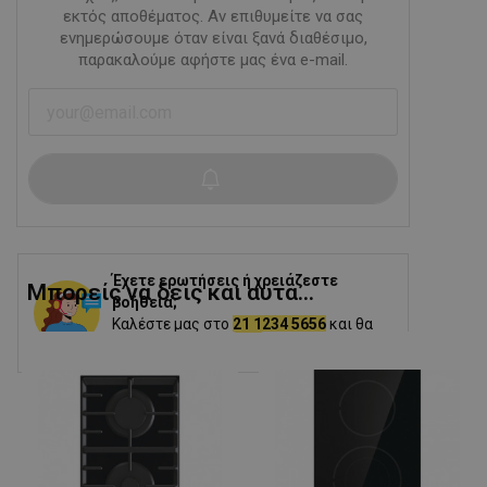
εκτός αποθέματος. Αν επιθυμείτε να σας
ενημερώσουμε όταν είναι ξανά διαθέσιμο,
παρακαλούμε αφήστε μας ένα e-mail.
Έχετε ερωτήσεις ή χρειάζεστε
Μπορείς να δεις και αυτα...
βοήθεια;
Καλέστε μας στο
21 1234 5656
και θα
σας βοηθήσουμε.