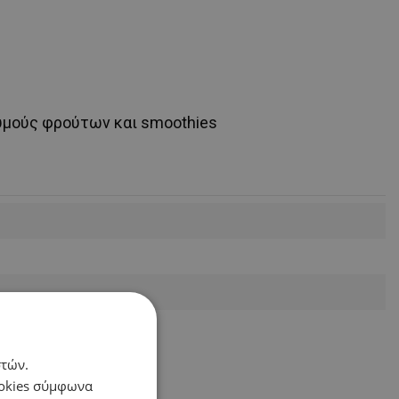
χυμούς φρούτων και smoothies
στών.
ookies σύμφωνα