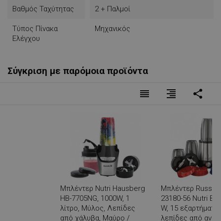
Βαθμός Ταχύτητας
2 + Παλμοί
Τύπος Πίνακα
Μηχανικός
Ελέγχου
Σύγκριση με παρόμοια προϊόντα
reorder
format_align_right
share
Μπλέντερ Nutri Hausberg
Μπλέντερ Russell
HB-7705NG, 1000W, 1
23180-56 Nutri Bo
λίτρο, Μύλος, Λεπίδες
W, 15 εξαρτήματα,
από χάλυβα, Μαύρο /
λεπίδες από ανο