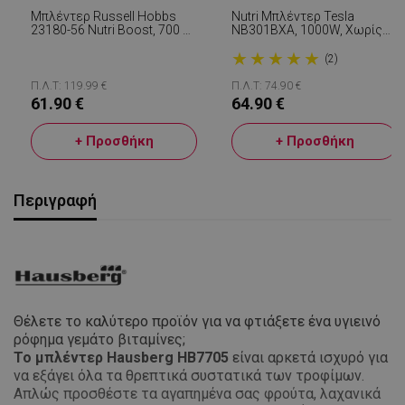
Μπλέντερ Russell Hobbs
Nutri Μπλέντερ Tesla
23180-56 Nutri Boost, 700 W,
NB301BXA, 1000W, Χωρίς
15 Εξαρτήματα, 2 Λεπίδες
ΒΡΑ, 22000 Ταχύτητα
★
★
★
★
★
Από Ανοξείδωτο Χάλυβα,
Περιστροφής (RPM),
(2)
Ασημί / Μαύρο
Αξεσουάρ, Γκρι/Μαύρο
Π.Λ.Τ: 119.99 €
Π.Λ.Τ: 74.90 €
61.90 €
64.90 €
+ Προσθήκη
+ Προσθήκη
Περιγραφή
Θέλετε το καλύτερο προϊόν για να φτιάξετε ένα υγιεινό
ρόφημα γεμάτο βιταμίνες;
Το μπλέντερ Hausberg HB7705
είναι αρκετά ισχυρό για
να εξάγει όλα τα θρεπτικά συστατικά των τροφίμων.
Απλώς προσθέστε τα αγαπημένα σας φρούτα, λαχανικά