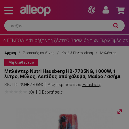
⭐ ΓΕΝΕΘΛΙΑ
Φυσήξτε τη ζέστη
Ο Βασιλιάς των Γκριλ
Τιμές σε
Αρχική
Συσκευές κουζίνας
Κοπή & Πολτοποίηση
Μπλέντερ
Μη διαθέσιμο
Μπλέντερ Nutri Hausberg HB-7705NG, 1000W, 1
λίτρο, Μύλος, Λεπίδες από χάλυβα, Μαύρο / ασήμι
SKU ID:
99HB7705NG
Δες περισσότερα
Hausberg
★
★
★
★
★
(0)
0 Ερωτήσεις