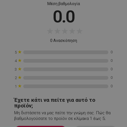
Μέση βαθμολογία
rlv_rid
.alleop.gr
1
0.0
rlv_rpid
.alleop.gr
1
rlv_rpos
.alleop.gr
1
★
★
★
★
★
rlv_s
.alleop.gr
1
XSRF-TOKEN
promo.alleop.gr
1
0 Ανασκόπηση
★
0
5
★
0
4
★
0
3
★
0
2
LaSID
σ
Quality Unit
★
0
1
LLC
www.alleop.gr
Έχετε κάτι να πείτε για αυτό το
προϊόν;
Μη διστάσετε να μας πείτε την γνώμη σας. Πώς θα
βαθμολογούσατε το προϊόν σε κλίμακα 1 έως 5;