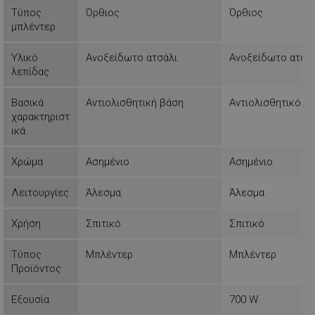
Τύπος
Όρθιος
Όρθιος
Λειτουργικότητας
Μη
μπλέντερ
ταξινομημένα
Υλικό
Ανοξείδωτο ατσάλι
Ανοξείδωτο ατσά
λεπίδας
Βασικά
Αντιολισθητική βάση
Αντιολισθητικό σ
χαρακτηριστ
ικά
Απολύτως απαραίτητα
Απόδοσης
Στόχευσης
Λειτουργικότητας
Χρώμα
Ασημένιο
Ασημένιο
Μη ταξινομημένα
Λειτουργίες
Άλεσμα
Άλεσμα
Τα απολύτως απαραίτητα cookies επιτρέπουν
βασικές λειτουργίες του ιστότοπου, όπως τη
Χρήση
Σπιτικό
Σπιτικό
σύνδεση χρήστη και τη διαχείριση λογαριασμού.
Ο ιστότοπος δεν μπορεί να χρησιμοποιηθεί σωστά
χωρίς τα απολύτως απαραίτητα cookies.
Τύπος
Μπλέντερ
Μπλέντερ
Προϊόντος
Προμηθευτής /
Ονοματεπώνυμο
Πεδίο
Εξουσία
700 W
rlv_
.alleop.gr
1