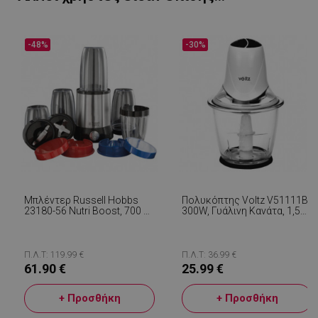
-48%
-30%
LaVisitorId_YWxsZW9wLmxhZGVzay5jb20v
.alleop.gr
σ
CookieScriptConsent
CookieScript
εβ
.alleop.gr
2
Μπλέντερ Russell Hobbs
Πολυκόπτης Voltz V51111B,
23180-56 Nutri Boost, 700 W,
300W, Γυάλινη Κανάτα, 1,5
15 Εξαρτήματα, 2 Λεπίδες
Λίτρο, 4 Λεπίδες, Λευκό
Από Ανοξείδωτο Χάλυβα,
Ασημί / Μαύρο
LaVisitorNew
Quality Unit
Π.Λ.Τ: 119.99 €
Π.Λ.Τ: 36.99 €
LLC
61.90 €
25.99 €
www.alleop.gr
+ Προσθήκη
+ Προσθήκη