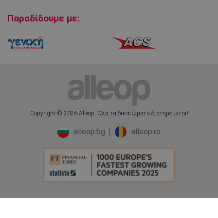
Cookies
Παραδίδουμε με:
fb_pixel_viewcategory_event_id
5
Facebook
δευτερόλεπτα
www.alleop.gr
_ga
1 χρόνος 1
Google LLC
μήνας
.alleop.gr
uuid
6 μήνες
MediaMath Inc.
sibautomation.com
Copyright © 2026 Alleop. Ολα τα δικαιώματα διατηρούνται!
alleop.bg
alleop.ro