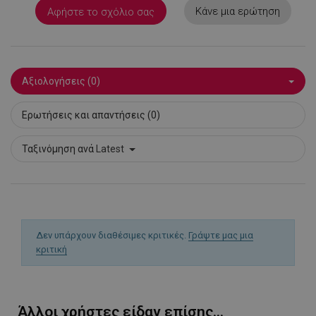
Κάνε μια ερώτηση
PHPSESSID
1
Αφήστε το σχόλιο σας
PHP.net
1
www.alleop.gr
Αξιολογήσεις (0)
Ερωτήσεις και απαντήσεις (0)
Ταξινόμηση ανά
Latest
Δεν υπάρχουν διαθέσιμες κριτικές.
Γράψτε μας μια
κριτική
Άλλοι χρήστες είδαν επίσης...