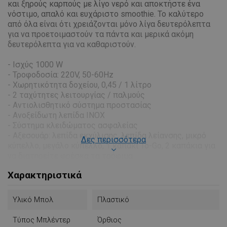
και ξηρούς καρπούς με λίγο νερό και αποκτήστε ένα
νόστιμο, απαλό και ευχάριστο smoothie. Το καλύτερο
από όλα είναι ότι χρειάζονται μόνο λίγα δευτερόλεπτα
για να προετοιμαστούν τα πάντα και μερικά ακόμη
δευτερόλεπτα για να καθαριστούν.
- Ισχύς 1000 W
- Τροφοδοσία: 220V, 50-60Hz
- Χωρητικότητα δοχείου, 0,45 / 1 λίτρο
- 2 ταχύτητες λειτουργίας / παλμούς
- Αντιολισθητικό σύστημα προστασίας
- Ανοξείδωτη λεπίδα INOX
- Σύστημα κλειδώματος ασφαλείας
- Αξεσουάρ: λεπίδα εκχύλισης, λεπίδα λείανσης, μικρό
Δες περισσότερα
κύπελλο, μεγάλο κύπελλο, 1 καπάκι To-Go, 2 καπάκια για
να διατηρείτε φρέσκα τα τρόφιμα
- Διαστάσεις: 38x17x15cm
Χαρακτηριστικά
Υλικό Μπολ
Πλαστικό
Τύπος Μπλέντερ
Όρθιος