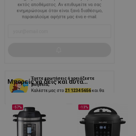
εκτός αποθέματος. Αν επιθυμείτε να σας
ενημερώσουμε όταν είναι ξανά διαθέσιμο,
παρακαλούμε αφήστε μας ένα e-mail.
Έχετε ερωτήσεις ή χρειάζεστε
Μπορείς να δεις και αυτα...
βοήθεια;
Καλέστε μας στο
21 1234 5656
και θα
σας βοηθήσουμε.
-57%
-13%