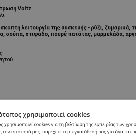
στρωση Voltz
λι
κοπτη λειτουργία της συσκευής - ρύζι, ζυμαρικά, τη
τα, σούπα, στιφάδο, πουρέ πατάτας, μαρμελάδα, αργό
ς
γητού
ότοπος χρησιμοποιεί cookies
ς χρησιμοποιεί cookies για τη βελτίωση της εμπειρίας των χρη
 τον ιστότοπό μας, παρέχετε τη συγκατάθεσή σας για όλα τα c