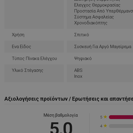
Ελεγχος Θερμοκρασίας
rlv_e
Προστασία Από Υπερθέρμαν
rlv_endpoint
Σύστημα Ασφαλείας
rlv_e_pt
Χρονοδιακόπτης
rlv_first_session
Χρήση
Σπιτικό
rlv_g
Ενα Είδος
Συσκευή Για Αργό Μαγείρεμα
rlv_hashes
rlv_h_cart
Τύπος Πίνακα Ελέγχου
Ψηφιακό
rlv_h_fbp
Υλικό Στέγασης
ABS
rlv_h_profile
Inox
rlv_h_wish
rlv_impersonate_p
Αξιολογήσεις προϊόντων / Ερωτήσεις και απαντήσ
rlv_iv
rlv_mode
Μέση βαθμολογία
★
rlv_odid
5
5.0
★
rlv_p
4