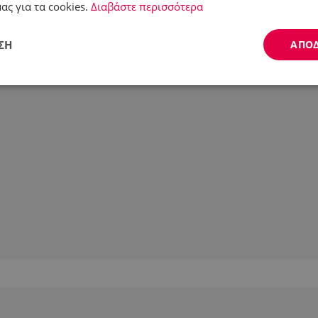
ας για τα cookies.
Διαβάστε περισσότερα
ΣΗ
ΑΠΟ
Απόδοσης
Στόχευσης
Λειτουργικότητας
ς απαραίτητα
Απόδοσης
Στόχευσης
Λειτουργικότητας
Μη ταξι
ητα cookies επιτρέπουν βασικές λειτουργίες του ιστότοπου, όπως τη σύνδεση χρήστ
ότοπος δεν μπορεί να χρησιμοποιηθεί σωστά χωρίς τα απολύτως απαραίτητα cookies
Προμηθευτής /
Λήξη
Περιγραφή
Πεδίο
.alleop.gr
1 μήνας
Releva
.alleop.gr
1 μήνας
Releva