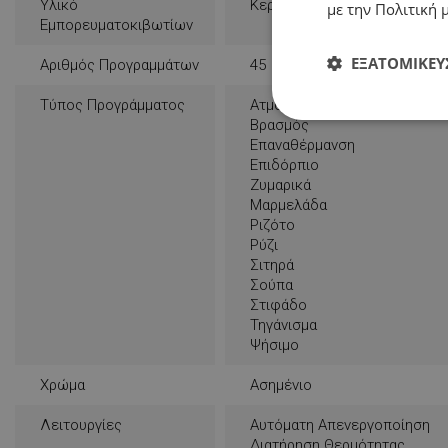
Υλικό
Κεραμικό
με την Πολιτική μ
Εμπορευματοκιβωτίων
ΕΞΑΤΟΜΊΚΕΥ
Αριθμός Προγραμμάτων
45
Τύπος Προγράμματος
Ατμός
Απολύτως
Βρασμός
απαραίτητα
Επαναθέρμανση
Επιδόρπιο
Ζυμαρικά
Μαρμελάδα
Ριζότο
Ρύζι
Σιτηρά
Απολύτω
Σούπα
Στιφάδο
Τα απολύτως απαραίτ
Τηγάνισμα
λογαριασμού. Ο ιστ
Ψήσιμο
Ονοματεπώνυμο
Χρώμα
Ασημένιο
rlv_
Λειτουργίες
Αυτόματη Απενεργοποίηση
rlv_bid
Διατήρηση Θερμότητας