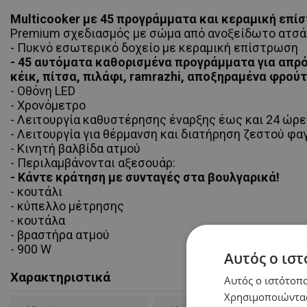
Multicooker με 45 προγράμματα και κεραμική επί
Premium σχεδιασμός με σώμα από ανοξείδωτο ατσά
- Πυκνό εσωτερικό δοχείο με κεραμική επίστρωση
- 45 αυτόματα καθορισμένα προγράμματα για απρόσ
κέικ, πίτσα, πιλάφι, ramrazhi, αποξηραμένα φρού
- Οθόνη LED
- Χρονόμετρο
- Λειτουργία καθυστέρησης έναρξης έως και 24 ώρε
- Λειτουργία για θέρμανση και διατήρηση ζεστού φα
- Κινητή βαλβίδα ατμού
- Περιλαμβάνονται αξεσουάρ:
- Κάντε κράτηση με συνταγές στα βουλγαρικά!
- κουτάλι
- κύπελλο μέτρησης
- κουτάλα
- βραστήρα ατμού
- 900 W
Αυτός ο ιστ
Χαρακτηριστικά
Αυτός ο ιστότοπο
Χρησιμοποιώντας