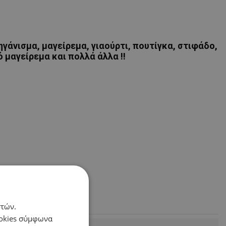
γάνισμα, μαγείρεμα, γιαούρτι, πουτίγκα, στιφάδο,
 μαγείρεμα και πολλά άλλα !!
στών.
ookies σύμφωνα