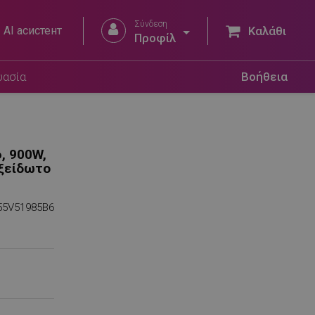
Σύνδεση


AI асистент
Καλάθι
Προφίλ
υασία
Βοήθεια
, 900W,
οξείδωτο
55V51985B6