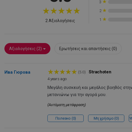
★
rlv_rid
3
★
★
★
★
★
★
rlv_rpid
2
rlv_rpos
★
1
2 Αξιολογήσεις
rlv_s
XSRF-TOKEN
Αξιολογήσεις (2)
Ερωτήσεις και απαντήσεις (0)
LaSID
★
★
★
★
★
Strachoten
Ива Гюрова
(5.0)
PHPSESSID
4 years ago
Μεγάλη συσκευή και μεγάλος βοηθός στην 
μετανιώνω για την αγορά μου.
(Αυτόματη μετάφραση)
Полезно
0
Μη χρήσιμο
0
Υ
LaVisitorId_YWxs