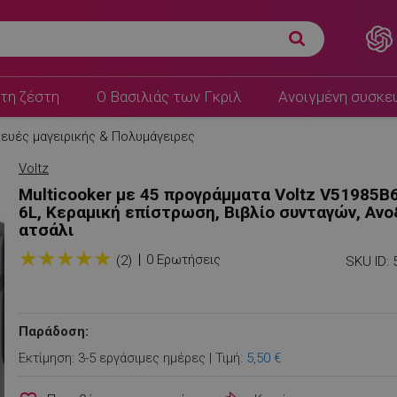
τη ζέστη
Ο Βασιλιάς των Γκριλ
Ανοιγμένη συσκε
ευές μαγειρικής & Πολυμάγειρες
Voltz
Multicooker με 45 προγράμματα Voltz V51985B6
6L, Κεραμική επίστρωση, Βιβλίο συνταγών, Αν
ατσάλι
★
★
★
★
★
0 Ερωτήσεις
(2)
SKU ID:
Παράδοση:
Εκτίμηση: 3-5 εργάσιμες ημέρες | Τιμή:
5,50 €