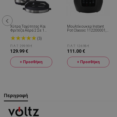
Χύτρα Ταχύτητας Και
Μουλτίκουκερ Instant
Φριτέζα Αέρα 2 Σε 1
Pot Classic 112200001,
Oliver Voltz OV51985G6,
1000W, 5,7 Λίτρα, 7
★
★
★
★
★
6L, 1500W, 44
Προγράμματα, Κουμπιά
(3)
Λειτουργίες, 12
Favorite, Οθόνη LCD,
Προγράμματα, Inox
Ανοξείδωτο Ατσάλι,
Π.Λ.Τ: 299.99 €
Π.Λ.Τ: 126.98 €
Μαύρο
129.99 €
111.00 €
+ Προσθήκη
+ Προσθήκη
Περιγραφή