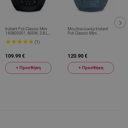
Instant Pot Classic Mini
Μουλτικουκέρ Instant
140800001, 800W, 3.8 L,
Pot Classic Mini
7 Προγράμματα,
140800701, 800 W, 3,8
★
★
★
★
★
Αγαπημένα Κουμπιά,
Λίτρα, 7 Προγράμματα,
(1)
Οθόνη LCD, Ανοξείδωτο
Κουμπιά «Favorite»,
Ατσάλι, Μαύρο
Οθόνη LCD, Ανοξείδωτο
Ατσάλι, Μπλε
109.99 €
120.90 €
+ Προσθήκη
+ Προσθήκη