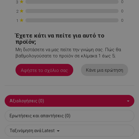
★
0
3
rlv_iv
.alleop.gr
1
★
0
2
rlv_mode
.alleop.gr
1
★
0
1
rlv_odid
.alleop.gr
1
rlv_p
.alleop.gr
1
Έχετε κάτι να πείτε για αυτό το
rlv_rid
.alleop.gr
1
προϊόν;
rlv_rpid
.alleop.gr
1
Μη διστάσετε να μας πείτε την γνώμη σας. Πώς θα
βαθμολογούσατε το προϊόν σε κλίμακα 1 έως 5;
rlv_rpos
.alleop.gr
1
rlv_s
.alleop.gr
1
Κάνε μια ερώτηση
Αφήστε το σχόλιο σας
XSRF-TOKEN
promo.alleop.gr
1
Αξιολογήσεις (0)
Ερωτήσεις και απαντήσεις (0)
LaSID
σ
Quality Unit
LLC
Ταξινόμηση ανά
Latest
www.alleop.gr