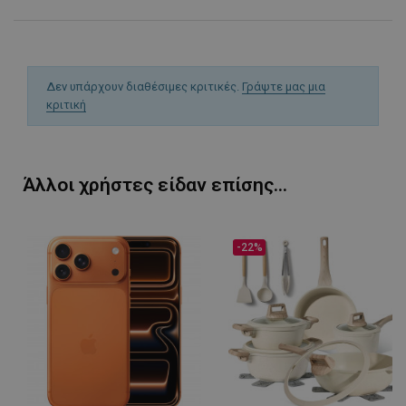
Δεν υπάρχουν διαθέσιμες κριτικές.
Γράψτε μας μια
κριτική
PHPSESSID
1
PHP.net
1
www.alleop.gr
Άλλοι χρήστες είδαν επίσης...
-22%