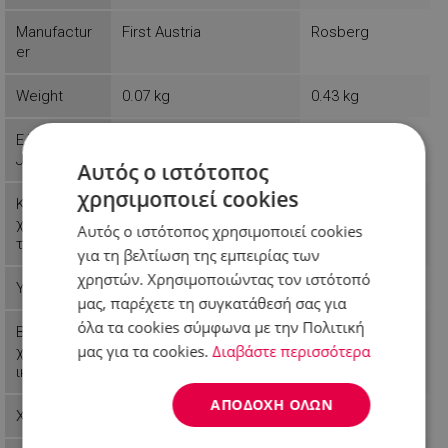
Manufactur
First Austria
Rosberg
er
Weight
0.07 kg
0.43 kg
EAN-13 or
9003898052930
3800235300398
JAN
Αυτός ο ιστότοπος
χρησιμοποιεί cookies
Κύπελλο
χωρητικότη
Αυτός ο ιστότοπος χρησιμοποιεί cookies
τας
για τη βελτίωση της εμπειρίας των
χρηστών. Χρησιμοποιώντας τον ιστότοπό
Υλικό μπολ
Πλαστικό
μας, παρέχετε τη συγκατάθεσή σας για
όλα τα cookies σύμφωνα με την Πολιτική
Βασικά
Προστασία από
μας για τα cookies.
Διαβάστε περισσότερα
χαρακτηριστ
υπερθέρμανση
ικά
ΑΠΟΔΟΧΉ ΌΛΩΝ
Χρώμα
Μαύρο
Μαύρο