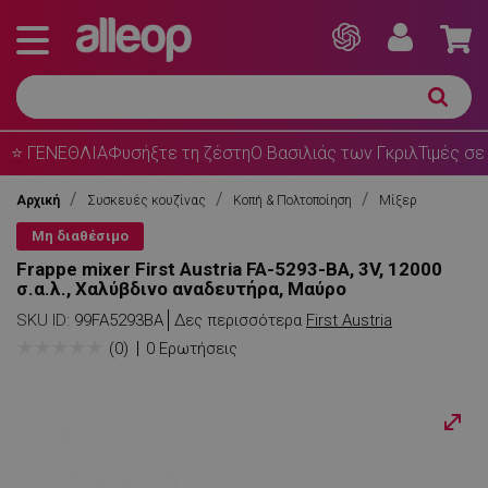
⭐ ΓΕΝΕΘΛΙΑ
Φυσήξτε τη ζέστη
Ο Βασιλιάς των Γκριλ
Τιμές σε
Αρχική
Συσκευές κουζίνας
Κοπή & Πολτοποίηση
Μίξερ
Μη διαθέσιμο
Frappe mixer First Austria FA-5293-BA, 3V, 12000
σ.α.λ., Χαλύβδινο αναδευτήρα, Μαύρο
SKU ID:
99FA5293BA
Δες περισσότερα
First Austria
★
★
★
★
★
(0)
0 Ερωτήσεις