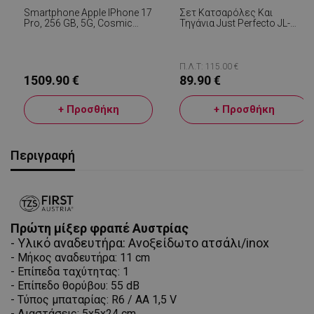
Smartphone Apple IPhone 17
Σετ Κατσαρόλες Και
Pro, 256 GB, 5G, Cosmic
Τηγάνια Just Perfecto JL-
Orange
888, 14 H, Χυτό, Μαρμάρινο
Φινίρισμα, Επαγωγή,
Αξεσουάρ, Μπεζ
Π.Λ.Τ: 115.00 €
1509.90 €
89.90 €
+ Προσθήκη
+ Προσθήκη
Περιγραφή
Πρώτη μίξερ φραπέ Αυστρίας
- Υλικό αναδευτήρα: Ανοξείδωτο ατσάλι/inox
- Μήκος αναδευτήρα: 11 cm
- Επίπεδα ταχύτητας: 1
- Επίπεδο θορύβου: 55 dB
- Τύπος μπαταρίας: R6 / AA 1,5 V
- Διαστάσεις: 5x5x24 cm