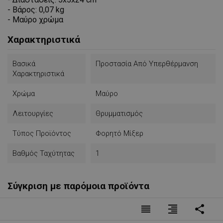
- Βάρος: 0,07 kg
- Μαύρο χρώμα
Χαρακτηριστικά
Βασικά
Προστασία Από Υπερθέρμανση
Χαρακτηριστικά
Χρώμα
Μαύρο
Λειτουργίες
Θρυμματισμός
Τύπος Προϊόντος
Φορητό Μίξερ
Βαθμός Ταχύτητας
1
Σύγκριση με παρόμοια προϊόντα
reorder
format_align_right
share