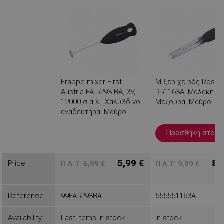
Frappe mixer First
Μίξερ χειρός Rosbe
Austria FA-5293-BA, 3V,
R51163A, Μαλακή λα
12000 σ.α.λ., Χαλύβδινο
Μεζούρα, Μαύρο
αναδευτήρα, Μαύρο
Βλέπεις
Προσθήκη στο κ
5,99 €
8,
Price
Π.Λ.Τ: 6,99 €
Π.Λ.Τ: 9,99 €
Reference
99FA5293BA
555551163A
Availability
Last items in stock
In stock