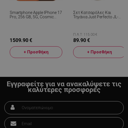
Smartphone Apple IPhone 17
Σετ Κατσαρόλες Και
Pro, 256 GB, 5G, Cosmic
Τηγάνια Just Perfecto JL-
Orange
888, 14 H, Χυτό, Μαρμάρινο
Φινίρισμα, Επαγωγή,
Αξεσουάρ, Μπεζ
Π.Λ.Τ: 115.00 €
1509.90 €
89.90 €
LaVisitorId_YWxsZW9wLmxhZGVzay5jb20v
.alleop.gr
σ
+ Προσθήκη
+ Προσθήκη
CookieScriptConsent
CookieScript
εβ
.alleop.gr
2
Εγγραφείτε για να ανακαλύψετε τις
καλύτερες προσφορές