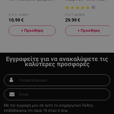
Ταχύτητας, Αναδευτήρες
OV51112JSC, 1500W,
★
★
★
★
★
Χρωμίου, Λευκό/κόκκινο
Ατσάλινο Εξάρτημα, 2
(5)
Ταχύτητες, Turbo,
Μαύρο/Inox
Π.Λ.Τ: 14.99 €
Π.Λ.Τ: 44.99 €
10.99 €
29.99 €
+ Προσθήκη
+ Προσθήκη
LaVisitorId_YWxsZW9wLmxhZGVzay5jb20v
.alleop.gr
σ
CookieScriptConsent
CookieScript
εβ
.alleop.gr
2
Εγγραφείτε για να ανακαλύψετε τις
καλύτερες προσφορές
Με την εγγραφή μου σε αυτό το ενημερωτικό δελτίο,
LaVisitorNew
Quality Unit
επιβεβαιώνω ότι είμαι 16 ετών ή άνω.
LLC