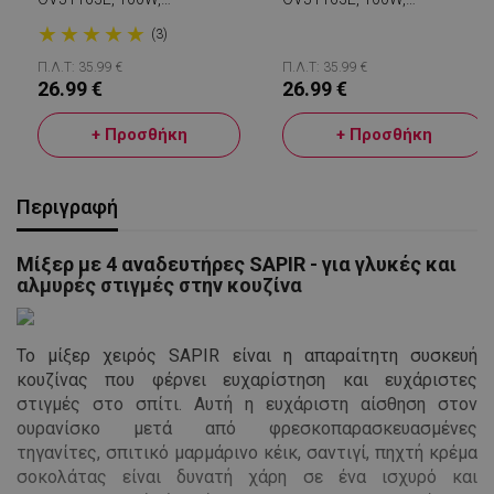
Ανοξείδωτο Μπολ Με
Ανοξείδωτο Μπολ Με
★
★
★
★
★
Χωρητικότητα 450 Ml, 2
Χωρητικότητα 450 Ml, 2
(3)
Ταχύτητες, Ατσάλινο Σύρμα,
Ταχύτητες, Ατσάλινο Σύρμα,
Μπλε
Λευκό
Π.Λ.Τ: 35.99 €
Π.Λ.Τ: 35.99 €
26.99 €
26.99 €
+ Προσθήκη
+ Προσθήκη
Περιγραφή
Μίξερ με 4 αναδευτήρες SAPIR - για γλυκές και
αλμυρές στιγμές στην κουζίνα
Το μίξερ χειρός SAPIR είναι η απαραίτητη συσκευή
κουζίνας που φέρνει ευχαρίστηση και ευχάριστες
στιγμές στο σπίτι. Αυτή η ευχάριστη αίσθηση στον
ουρανίσκο μετά από φρεσκοπαρασκευασμένες
τηγανίτες, σπιτικό μαρμάρινο κέικ, σαντιγί, πηχτή κρέμα
σοκολάτας είναι δυνατή χάρη σε ένα ισχυρό και