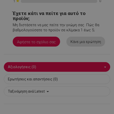
★
0
1
rlv_mode
.alleop.gr
1
rlv_odid
.alleop.gr
1
Έχετε κάτι να πείτε για αυτό το
rlv_p
.alleop.gr
1
προϊόν;
Μη διστάσετε να μας πείτε την γνώμη σας. Πώς θα
rlv_rid
.alleop.gr
1
βαθμολογούσατε το προϊόν σε κλίμακα 1 έως 5;
rlv_rpid
.alleop.gr
1
rlv_rpos
.alleop.gr
1
Κάνε μια ερώτηση
Αφήστε το σχόλιο σας
rlv_s
.alleop.gr
1
XSRF-TOKEN
promo.alleop.gr
1
Αξιολογήσεις (0)
Ερωτήσεις και απαντήσεις (0)
Ταξινόμηση ανά
Latest
LaSID
σ
Quality Unit
LLC
www.alleop.gr