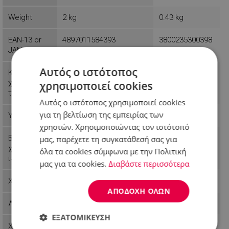
Weight
2 kg
0.43 kg
EAN-13 or
4897011584393
3800235300398
JAN
Αυτός ο ιστότοπος
Κύπελλο
χωρητικότη
χρησιμοποιεί cookies
τας
Αυτός ο ιστότοπος χρησιμοποιεί cookies
για τη βελτίωση της εμπειρίας των
Υλικό μπολ
Πλαστικό
χρηστών. Χρησιμοποιώντας τον ιστότοπό
Βασικά
μας, παρέχετε τη συγκατάθεσή σας για
χαρακτηριστ
όλα τα cookies σύμφωνα με την Πολιτική
ικά
μας για τα cookies.
Διαβάστε περισσότερα
Χρώμα
Μαύρο
ΑΠΟΔΟΧΉ ΌΛΩΝ
Λειτουργίες
Θρυμματισμός
ΕΞΑΤΟΜΊΚΕΥΣΗ
Χρήση
Σπιτικό