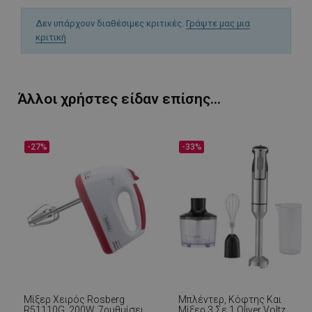
Δεν υπάρχουν διαθέσιμες κριτικές.
Γράψτε μας μια
κριτική
PHPSESSID
1
PHP.net
1
www.alleop.gr
Άλλοι χρήστες είδαν επίσης...
-27%
-33%
Μίξερ Χειρός Rosberg
Μπλέντερ, Κόφτης Και
R51110G, 200W, 7ρυθμίσεις
Μίξερ 3 Σε 1 Oliver Voltz