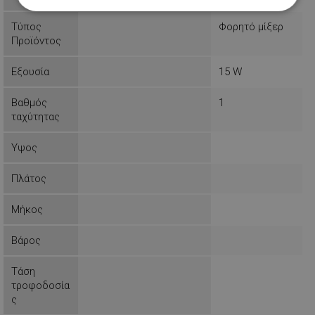
Απολύτως
Απόδοσης
Στόχευσης
απαραίτητα
Τύπος
Φορητό μίξερ
Προϊόντος
Εξουσία
15 W
Λειτουργικότητας
Μη
ταξινομημένα
Βαθμός
1
ταχύτητας
Υψος
Πλάτος
Απολύτως απαραίτητα
Απόδοσης
Στόχευσης
Λειτουργικότητας
Μήκος
Μη ταξινομημένα
Βάρος
Τα απολύτως απαραίτητα cookies επιτρέπουν
βασικές λειτουργίες του ιστότοπου, όπως τη
Τάση
σύνδεση χρήστη και τη διαχείριση λογαριασμού.
τροφοδοσία
Ο ιστότοπος δεν μπορεί να χρησιμοποιηθεί σωστά
ς
χωρίς τα απολύτως απαραίτητα cookies.