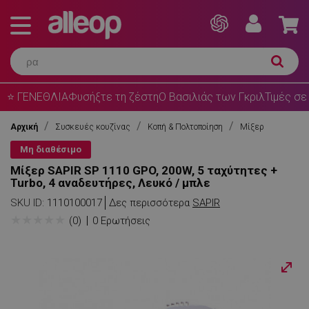
⭐ ΓΕΝΕΘΛΙΑ
Φυσήξτε τη ζέστη
Ο Βασιλιάς των Γκριλ
Τιμές σε
Αρχική
Συσκευές κουζίνας
Κοπή & Πολτοποίηση
Μίξερ
Μη διαθέσιμο
Μίξερ SAPIR SP 1110 GPO, 200W, 5 ταχύτητες +
Turbo, 4 αναδευτήρες, Λευκό / μπλε
SKU ID:
1110100017
Δες περισσότερα
SAPIR
★
★
★
★
★
(0)
0 Ερωτήσεις