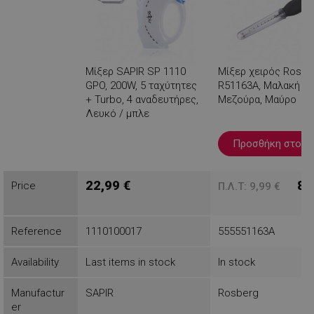
Μίξερ SAPIR SP 1110
Μίξερ χειρός Rosbe
GPO, 200W, 5 ταχύτητες
R51163A, Μαλακή λα
+ Turbo, 4 αναδευτήρες,
Μεζούρα, Μαύρο
Λευκό / μπλε
Βλέπεις
Προσθήκη στο κ
22,99 €
8,
Price
Π.Λ.Τ: 9,99 €
Reference
1110100017
555551163A
Availability
Last items in stock
In stock
Manufactur
SAPIR
Rosberg
er