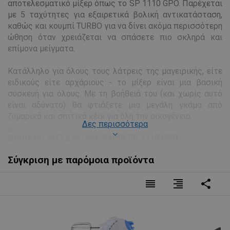
αποτελεσματικό μίξερ όπως το SP 1110 GPO. Παρέχεται
με 5 ταχύτητες για εξαιρετικά βολική αντικατάσταση,
καθώς και κουμπί TURBO για να δίνει ακόμα περισσότερη
ώθηση όταν χρειάζεται να σπάσετε πιο σκληρά και
επίμονα μείγματα.
Κατάλληλο για όλους τους λάτρεις της μαγειρικής, είτε
ειδικούς είτε αρχάριους - το μίξερ είναι μια βασική
συσκευή για όλους. Με τη βοήθειά του (και χωρίς αυτό
είναι αδύνατο) θα φτιάξετε μια μεγάλη γκάμα από
ζυμαρικά και σπιτικά κέικ για όλη την οικογένεια.
Δες περισσότερα
Διαθέτει μίξερ χειρός SAPIR SP 1110 GPO:
- Ισχύς: 200W
Σύγκριση με παρόμοια προϊόντα
- Λευκό χρώμα με μπλε τόνο
- 4 αναδευτήρες: 2 για κρέμα και 2 για ζύμη
reorder
format_align_right
share
- 5 ταχύτητες + TURBO
- Εύκολο στο καθάρισμα