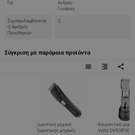
Για
Ανδρες
Γυναίκες
Συμπεριλαμβάνεται
2
Ο Αριθμός
Προσθηκών
Σύγκριση με παρόμοια προϊόντα
reorder
format_align_right
share
Ξυριστική μηχανή
Κουρευτική μηχανή
ξυριστικής μηχανής
Voltz OV51810C, 