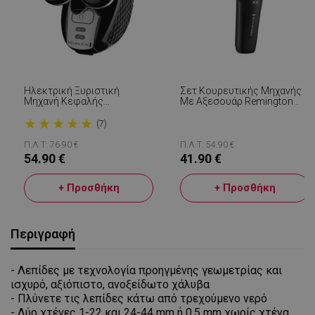
Ηλεκτρική Ξυριστική
Σετ Κουρευτικής Μηχανής
Μηχανή Κεφαλής
Με Αξεσουάρ Remington
Remington RX5 XR1500
Power X3 HC3000GP, 0,5-25
★
★
★
★
★
Ultimate Series,
Mm, Αυτονομία 40 Min,
(7)
Περιστρεφόμενες Λεπίδες,
Ατσάλινες Λεπίδες, USB,
Πλήρως Αδιάβροχη,
Μαύρο
Π.Λ.Τ: 76.90 €
Π.Λ.Τ: 54.90 €
Αυτονομία Έως 50 Λεπτά,
54.90 €
41.90 €
Trimmer, Μαύρο/ασημί
+ Προσθήκη
+ Προσθήκη
Περιγραφή
- Λεπίδες με τεχνολογία προηγμένης γεωμετρίας και
ισχυρό, αξιόπιστο, ανοξείδωτο χάλυβα
- Πλύνετε τις λεπίδες κάτω από τρεχούμενο νερό
- Δύο χτένες 1-22 και 24-44 mm ή 0,5 mm χωρίς χτένα