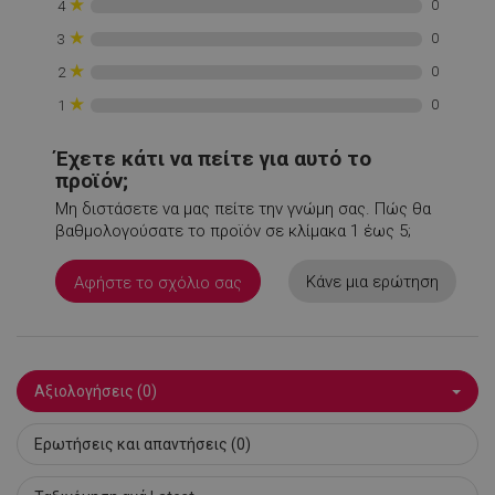
★
0
4
★
0
3
★
0
2
★
0
1
PHPSESSID
1
PHP.net
Έχετε κάτι να πείτε για αυτό το
1
www.alleop.gr
προϊόν;
Μη διστάσετε να μας πείτε την γνώμη σας. Πώς θα
βαθμολογούσατε το προϊόν σε κλίμακα 1 έως 5;
Κάνε μια ερώτηση
Αφήστε το σχόλιο σας
Αξιολογήσεις (0)
Ερωτήσεις και απαντήσεις (0)