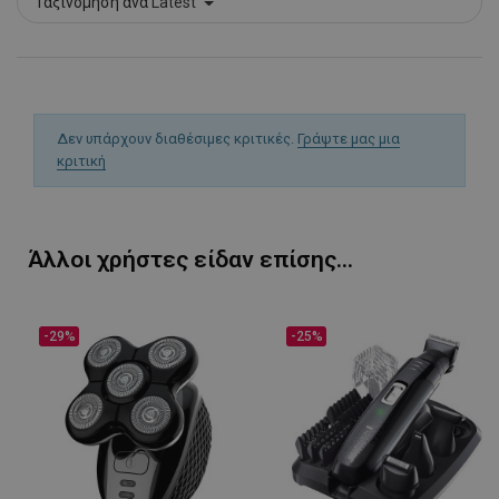
Ταξινόμηση ανά
Latest
Δεν υπάρχουν διαθέσιμες κριτικές.
Γράψτε μας μια
κριτική
LaVisitorId_YWxsZW9wLmxhZGVzay5jb20v
.alleop.gr
σ
CookieScriptConsent
CookieScript
Άλλοι χρήστες είδαν επίσης...
εβ
.alleop.gr
2
-29%
-25%