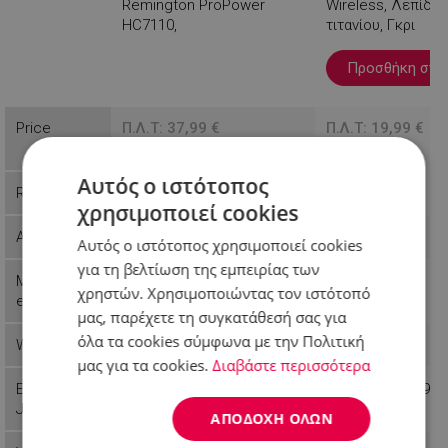
Remington ProPower
Wireless, Λεπίδες
HC7110,
τιτανίου, Γκρι
επαναφορτιζόμενη, 2 τεμ.
λεπίδες, μαύρο
Προσθήκη στο 
Βλέπεις
Price
Π.Λ.Τ: 37,99 €
Π.Λ.Τ: 19,99 €
29,99 €
14,99 €
Αυτός ο ιστότοπος
Reference
9HC7110E51
555551810C
χρησιμοποιεί cookies
Availability
Last items in stock
In stock
Αυτός ο ιστότοπος χρησιμοποιεί cookies
για τη βελτίωση της εμπειρίας των
Manufactur
Remington
Voltz
χρηστών. Χρησιμοποιώντας τον ιστότοπό
er
μας, παρέχετε τη συγκατάθεσή σας για
όλα τα cookies σύμφωνα με την Πολιτική
Weight
0.52 kg
0.63 kg
μας για τα cookies.
Διαβάστε περισσότερα
EAN-13 or
4008496970001
3800235300299
JAN
ΑΠΟΔΟΧΉ ΌΛΩΝ