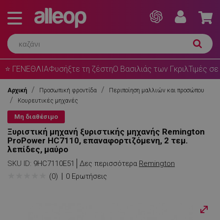
⭐ ΓΕΝΕΘΛΙΑ
Φυσήξτε τη ζέστη
Ο Βασιλιάς των Γκριλ
Τιμές σε
Αρχική
Προσωπική φροντίδα
Περιποίηση μαλλιών και προσώπου
Κουρευτικές μηχανές
Μη διαθέσιμο
Ξυριστική μηχανή ξυριστικής μηχανής Remington
ProPower HC7110, επαναφορτιζόμενη, 2 τεμ.
λεπίδες, μαύρο
SKU ID:
9HC7110E51
Δες περισσότερα
Remington
★
★
★
★
★
(0)
0 Ερωτήσεις