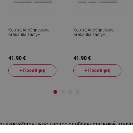
Κουτιά Αποθήκευσης
Κουτιά Αποθήκευσης
Brabantia Tasty+
Brabantia Tasty+
Stackable 1008882,
Stackable 1008879,
1.5l/3.5l, BPA-Free,
2x1.6l+1x3.5l, BPA-Free,
Στεγανό Κλείσιμο,
Στεγανό Κλείσιμο,
Ανοιχτό Γκρι
Σκούρο Γκρι
41.90 €
41.90 €
+ Προσθήκη
+ Προσθήκη
αι ένας εξαιρετικός τρόπος αποθήκευσης καφέ, τσαγιο