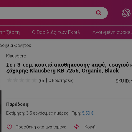
τη ζέστη
Ο Βασιλιάς των Γκριλ
Ανοιγμένη συσκε
Δοχεία φαγητού
Klausberg
Σετ 3 τεμ. κουτιά αποθήκευσης καφέ, τσαγιού 
ζάχαρης Klausberg KB 7256, Organic, Black
★
★
★
★
★
0 Ερωτήσεις
(0)
SKU ID:
Παράδοση:
Εκτίμηση: 3-5 εργάσιμες ημέρες | Τιμή:
5,50 €
favorite_border
Κοινή