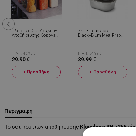
Πλαστικό Σετ Δοχείων
Σετ 3 Τεμαχίων
Αποθήκευσης Kosova
Black+Blum Meal Prep
430KSV1426, 1750 Ml, 12
FBSS-BX-PACK1,
Τεμάχια, Γκρι / Διαφανές
0,6/0,9/1,2 L,
Ορθογώνιο, Κατάλληλο
Για Φούρνο, Χωρίς BPA,
Π.Λ.Τ: 43.90 €
Π.Λ.Τ: 54.99 €
Ανοξείδωτο Ατσάλι,
29.90 €
39.99 €
Γκρι
+ Προσθήκη
+ Προσθήκη
Περιγραφή
Το σετ κουτιών αποθήκευσης
Klausberg KB 7256
είν