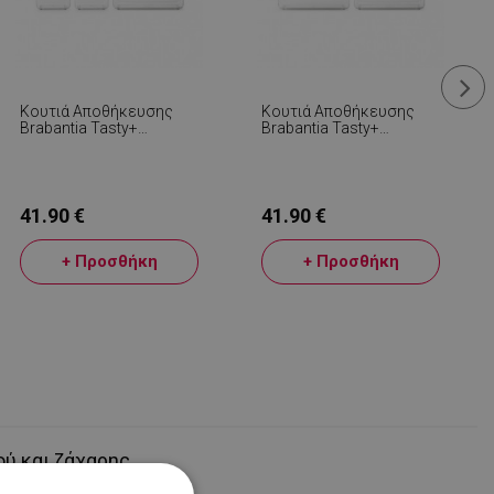
Κουτιά Αποθήκευσης
Κουτιά Αποθήκευσης
Brabantia Tasty+
Brabantia Tasty+
Stackable 1008880,
Stackable 1008881,
2x1.6l+1x3.5l, BPA-Free,
2x1.5l+1x3.5l, BPA-Free,
Στεγανό Κλείσιμο,
Στεγανό Κλείσιμο,
Ανοιχτό Γκρι
Σκούρο Γκρι
41.90 €
41.90 €
+ Προσθήκη
+ Προσθήκη
ύ και ζάχαρης.