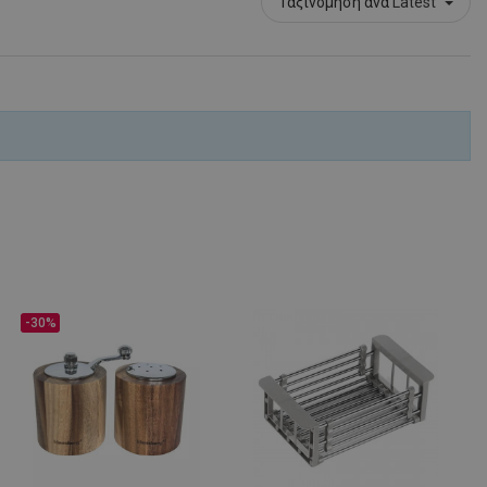
Ταξινόμηση ανά
Latest
-30%