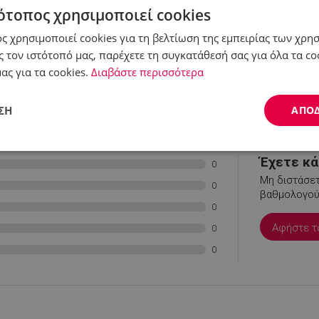
ότοπος χρησιμοποιεί cookies
ς χρησιμοποιεί cookies για τη βελτίωση της εμπειρίας των χρη
 τον ιστότοπό μας, παρέχετε τη συγκατάθεσή σας για όλα τα c
ας για τα cookies.
Διαβάστε περισσότερα
ΣΗ
ΑΠΟ
εις
Απόδοσης
Στόχευσης
Λειτουργικότητας
Έχετε κάτ
0
Μη διστάσετ
0
βαθμολογούσ
0
Αφήστε τ
0
0
ς απαραίτητα
Απόδοσης
Στόχευσης
Λειτουργικότητας
Μη ταξι
ητα cookies επιτρέπουν βασικές λειτουργίες του ιστότοπου, όπως τη σύνδεση χρήστ
ότοπος δεν μπορεί να χρησιμοποιηθεί σωστά χωρίς τα απολύτως απαραίτητα cookies