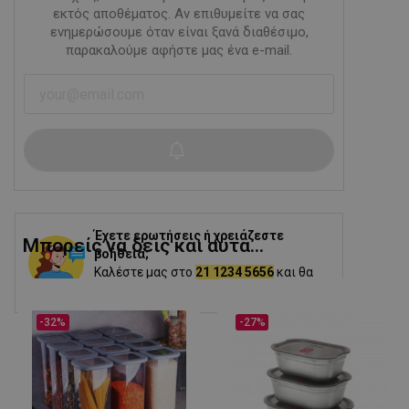
εκτός αποθέματος. Αν επιθυμείτε να σας
ενημερώσουμε όταν είναι ξανά διαθέσιμο,
παρακαλούμε αφήστε μας ένα e-mail.
Έχετε ερωτήσεις ή χρειάζεστε
Μπορείς να δεις και αυτα...
βοήθεια;
Καλέστε μας στο
21 1234 5656
και θα
σας βοηθήσουμε.
-32%
-27%