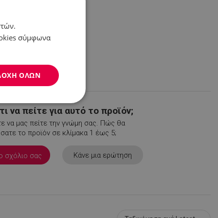
στών.
ookies σύμφωνα
ΔΟΧΉ ΌΛΩΝ
Μη
ι να πείτε για αυτό το προϊόν;
ταξινομημένα
ε να μας πείτε την γνώμη σας. Πώς θα
ατε το προϊόν σε κλίμακα 1 έως 5;
Κάνε μια ερώτηση
ο σχόλιο σας
νομημένα
η και τη διαχείριση
.