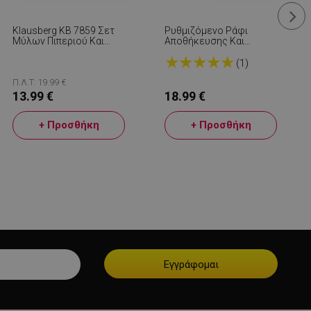
Klausberg KB 7859 Σετ
Ρυθμιζόμενο Ράφι
Μύλων Πιπεριού Και
Αποθήκευσης Και
Αλατιού, Κεραμικός
Αποστράγγισης
★
★
★
★
★
Μηχανισμός, Ξύλο
Sinkmate , Εύκολη
(1)
Ακακίας, Καφέ
Εγκατάσταση, Συμπαγής,
Έως 10 Κιλά, Γκρι/Ασημί
Π.Λ.Τ: 19.99 €
13.99 €
18.99 €
+ Προσθήκη
+ Προσθήκη
μένο για να
ου ιστότοπου στην
στογραφίας
.
είται για
 στο Google
ληροφορίες
η.
 από εφαρμογές
α PHP. Πρόκειται
νικού σκοπού που
ιατήρηση
ουργίας χρήστη.
ος αριθμός που
ε τον οποίο μπορεί