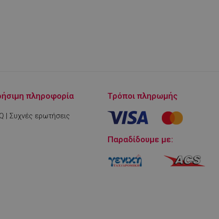
α τον ιστότοπο,
 είναι η διατήρηση
για έναν χρήστη
είται από την
m για να θυμάται
ς cookie επισκέπτη
r cookie Cookie-
σωστά.
είται για την
ρήσιμη πληροφορία
Τρόποι πληρωμής
τικά με την
ε τρόπο που να
νατή λειτουργία
Q | Συχνές ερωτήσεις
Παραδίδουμε με:
Περιγραφή
ogle Analytics και
 των αιτημάτων
ια την παράδοση