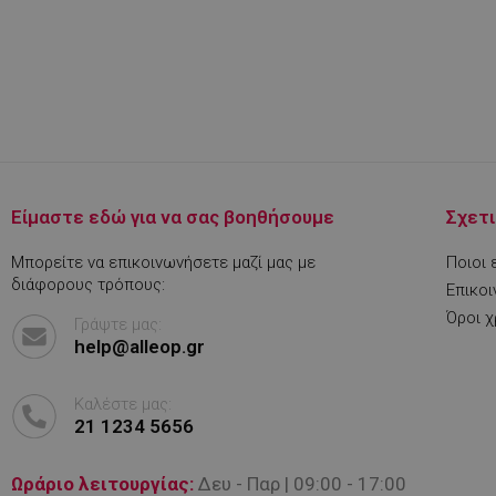
LaVisitorId_YWxs
CookieScriptConse
LaVisitorNew
Είμαστε εδώ για να σας βοηθήσουμε
Σχετι
Μπορείτε να επικοινωνήσετε μαζί μας με
Ποιοι 
διάφορους τρόπους:
Επικοι
Όροι 
Γράψτε μας:
help@alleop.gr
Ονοματεπώνυμο
Ονοματεπώνυμο
Ονοματεπώνυμο
PrestaShop-[abcdef
Καλέστε μας:
sib_cuid
promo_alleop_sess
_gat_gtag_UA_2266
21 1234 5656
fb_pixel_newsletter
VISITOR_PRIVACY_
Ωράριο λειτουργίας:
Δευ - Παρ | 09:00 - 17:00
jpresta_cache_cont
_fbp