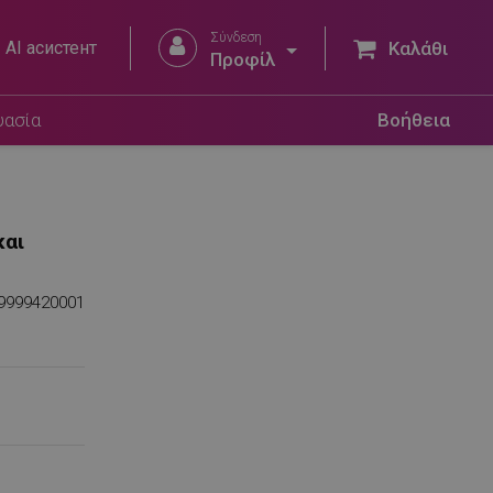
Σύνδεση


AI асистент
Καλάθι
Προφίλ
υασία
Βοήθεια
και
9999420001