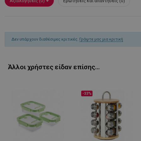
Αξιολογήσεις (0)
Ερωτήσεις και απαντήσεις (0)
Ονοματεπώνυμο
rlv_
rlv_bid
rlv_e
Δεν υπάρχουν διαθέσιμες κριτικές.
Γράψτε μας μια κριτική
rlv_endpoint
rlv_e_pt
rlv_first_session
Άλλοι χρήστες είδαν επίσης...
rlv_g
rlv_hashes
rlv_h_cart
-33%
rlv_h_fbp
rlv_h_profile
rlv_h_wish
rlv_impersonate_p
rlv_iv