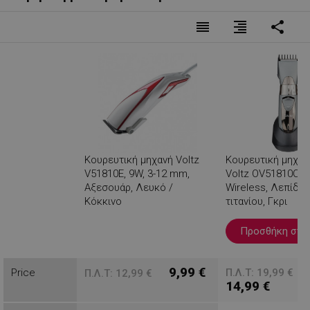
reorder
format_align_right
share
Κουρευτική μηχανή Voltz
Κουρευτική μηχανή
V51810E, 9W, 3-12 mm,
Voltz OV51810C, 
Αξεσουάρ, Λευκό /
Wireless, Λεπίδες
Κόκκινο
τιτανίου, Γκρι
Βλέπεις
Προσθήκη στο 
9,99 €
Price
Π.Λ.Τ: 19,99 €
Π.Λ.Τ: 12,99 €
14,99 €