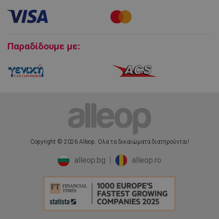
Εγγύηση και Service προϊόντων
Πολιτική επιστροφών
fb_pixel_viewcategory_event_id
5
Facebook
Cookies
δευτερόλεπτα
www.alleop.gr
Παραδίδουμε με:
_ga
1 χρόνος 1
Google LLC
μήνας
.alleop.gr
uuid
6 μήνες
MediaMath Inc.
sibautomation.com
Copyright © 2026 Alleop. Ολα τα δικαιώματα διατηρούνται!
alleop.bg
alleop.ro