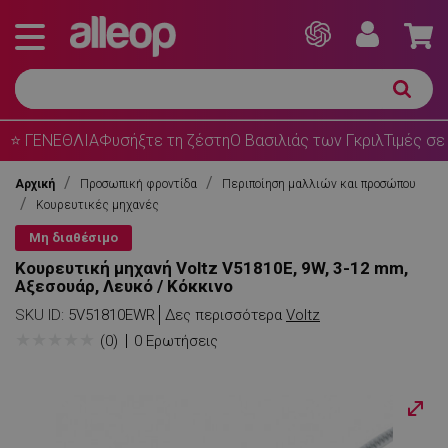
⭐ ΓΕΝΕΘΛΙΑ
Φυσήξτε τη ζέστη
Ο Βασιλιάς των Γκριλ
Τιμές σε
Αρχική
Προσωπική φροντίδα
Περιποίηση μαλλιών και προσώπου
Κουρευτικές μηχανές
Μη διαθέσιμο
Κουρευτική μηχανή Voltz V51810E, 9W, 3-12 mm,
Αξεσουάρ, Λευκό / Κόκκινο
SKU ID:
5V51810EWR
Δες περισσότερα
Voltz
★
★
★
★
★
(0)
0 Ερωτήσεις