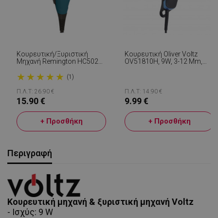
Κουρευτική/Ξυριστική
Κουρευτική Oliver Voltz
Μηχανή Remington HC5020,
OV51810H, 9W, 3-12 Mm,
Με Καλώδιο, Αξεσουάρ,
Αξεσουάρ, Μαύρο/μπλε
★
★
★
★
★
Μεγέθη Από 3-18mm,
(1)
Ανοξείδωτη Λεπίδα, Μπλε
Π.Λ.Τ: 26.90 €
Π.Λ.Τ: 14.90 €
15.90 €
9.99 €
+ Προσθήκη
+ Προσθήκη
Περιγραφή
Κουρευτική μηχανή & ξυριστική μηχανή Voltz
- Ισχύς: 9 W