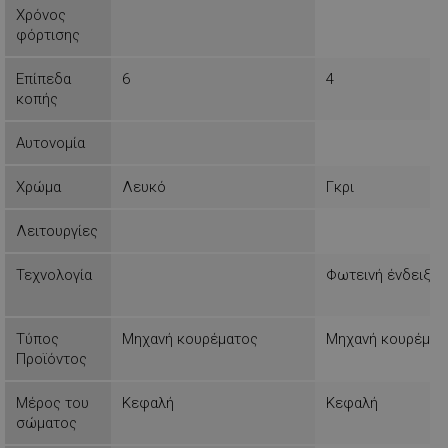
Χρόνος
φόρτισης
Λειτουργικότητας
Μη
Επίπεδα
6
4
ταξινομημένα
κοπής
Αυτονομία
Χρώμα
Λευκό
Γκρι
Απολύτως απαραίτητα
Απόδοσης
Λειτουργίες
Στόχευσης
Λειτουργικότητας
Τεχνολογία
Φωτεινή ένδειξη
Μη ταξινομημένα
Τα απολύτως απαραίτητα cookies επιτρέπουν
βασικές λειτουργίες του ιστότοπου, όπως τη
Τύπος
Μηχανή κουρέματος
Μηχανή κουρέματ
σύνδεση χρήστη και τη διαχείριση λογαριασμού.
Προϊόντος
Ο ιστότοπος δεν μπορεί να χρησιμοποιηθεί σωστά
χωρίς τα απολύτως απαραίτητα cookies.
Μέρος του
Κεφαλή
Κεφαλή
Προμηθευτής /
Ονοματεπώνυμο
σώματος
Πεδίο