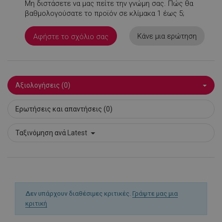
Μη διστάσετε να μας πείτε την γνώμη σας. Πώς θα
βαθμολογούσατε το προϊόν σε κλίμακα 1 έως 5;
PHPSESSID
1
PHP.net
1
www.alleop.gr
Κάνε μια ερώτηση
Αφήστε το σχόλιο σας
Αξιολογήσεις (0)
Ερωτήσεις και απαντήσεις (0)
Ταξινόμηση ανά
Latest
Δεν υπάρχουν διαθέσιμες κριτικές.
Γράψτε μας μια
κριτική