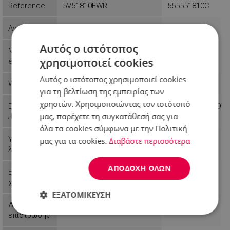
Reference
5V51810EWR
555551810C
Availability
Last items in stock
In stock
Αυτός ο ιστότοπος
Manufactur
Voltz
Voltz
χρησιμοποιεί cookies
er
Αυτός ο ιστότοπος χρησιμοποιεί cookies
Weight
0.59 kg
0.63 kg
για τη βελτίωση της εμπειρίας των
χρηστών. Χρησιμοποιώντας τον ιστότοπό
EAN-13 or
3800235302514
3800235300299
μας, παρέχετε τη συγκατάθεσή σας για
JAN
όλα τα cookies σύμφωνα με την Πολιτική
Υλικό
Ατσάλι
Ατσάλι
μας για τα cookies.
Διαβάστε περισσότερα
λεπίδων
ΑΠΟΔΟΧΉ ΌΛΩΝ
Είδος
Σπιτικό
Σπιτικό
χρήσης
ΕΞΑΤΟΜΊΚΕΥΣΗ
Λεπίδα
Inox
Inox
επίστρωσης
Απολύτως
Απόδοσης
Στόχευσης
απαραίτητα