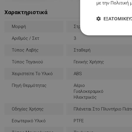
με την Πολιτική μ
Χαρακτηριστικά
ΕΞΑΤΟΜΊΚΕΥ
Μορφή
Στρογγυλή
Απολύτως
Αριθμός / Σετ
3
απαραίτητα
Τύπος Λαβής
Σταθερή
Τύπος Τηγανιού
Γενικής Χρήσης
Χειριστείτε Το Υλικό
ABS
Απολύτω
Πηγή Θερμότητας
Αέριο
Γυαλοκεραμικό
Τα απολύτως απαραίτ
Ηλεκτρικός
λογαριασμού. Ο ιστ
Οδηγίες Χρήσης
Πλένεται Στο Πλυντήριο Πιά
Ονοματεπώνυμο
rlv_
Εσωτερικό Υλικό
PTFE
rlv_bid