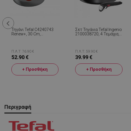
Τηγάνι Tefal C4240743
Σετ Τηγάνια Tefal Ingenio
Renew+, 30 Cm,
2100038720, 4 Τεμάχια,
Αντικολλητική
Αφαιρούμενη Λαβή,
Επίστρωση, Thermo-
Αντικολλητική
Signal, Thermo-Fusion,
Επίστρωση, Χωρίς
Induction, Γκρι
PFOA, Αλουμίνιο, Μαύρο
Π.Λ.Τ: 76.90 €
Π.Λ.Τ: 59.90 €
52.90 €
39.99 €
+ Προσθήκη
+ Προσθήκη
Περιγραφή