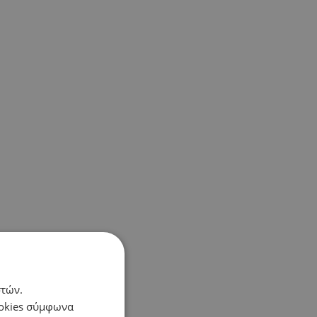
στών.
ookies σύμφωνα