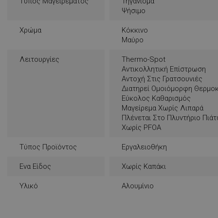
Τύπος Μαγειρέματος
Τηγάνισμα
rlv_e
Ψήσιμο
rlv_endpoint
Χρώμα
Κόκκινο
rlv_e_pt
Μαύρο
rlv_first_session
Λειτουργίες
Thermo-Spot
rlv_g
Αντικολλητική Επίστρωση
Αντοχή Στις Γρατσουνιές
rlv_hashes
Διατηρεί Ομοιόμορφη Θερμο
rlv_h_cart
Εύκολος Καθαρισμός
Μαγείρεμα Χωρίς Λιπαρά
rlv_h_fbp
Πλένεται Στο Πλυντήριο Πιά
rlv_h_profile
Χωρίς PFOA
rlv_h_wish
Τύπος Προϊόντος
Εργαλειοθήκη
rlv_impersonate_p
rlv_iv
Ενα Είδος
Χωρίς Καπάκι
rlv_mode
Υλικό
Αλουμίνιο
rlv_odid
rlv_p