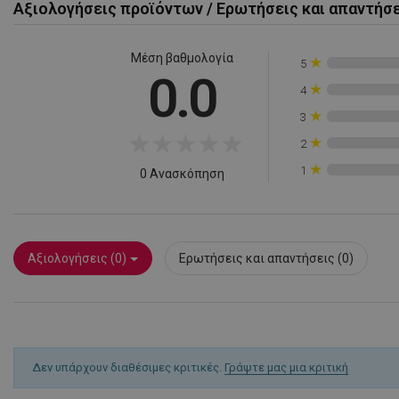
rlv_rid
Αξιολογήσεις προϊόντων / Ερωτήσεις και απαντήσ
rlv_rpid
rlv_rpos
Μέση βαθμολογία
★
5
0.0
rlv_s
★
4
XSRF-TOKEN
★
3
★
★
★
★
★
★
2
★
1
LaSID
0 Ανασκόπηση
PHPSESSID
Αξιολογήσεις (0)
Ερωτήσεις και απαντήσεις (0)
Δεν υπάρχουν διαθέσιμες κριτικές.
Γράψτε μας μια κριτική
LaVisitorId_YWxs