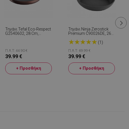
Τηγάνι Tefal Eco-Respect
Τηγάνι Ninja Zerostick
G2540602, 28 Cm,
Premium C90026DE, 26
Αντικολλητική
Cm, Αντικολλητική
★
★
★
★
★
Επίστρωση Τιτανίου,
Τεχνολογία, Έως 260C,
(1)
Thermo-Fusion, Thermo-
Επαγωγή, Μαύρο
Signal, Επαγωγική Εστία,
Π.Λ.Τ: 44.90 €
Π.Λ.Τ: 69.99 €
Μπρονζέ/καφέ
39.99 €
39.99 €
+ Προσθήκη
+ Προσθήκη