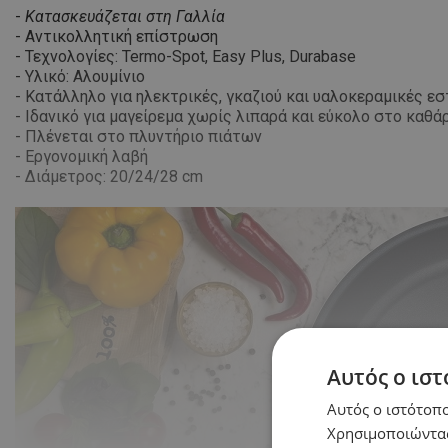
-
Κατασκευάζεται στη Γαλλία
- Αντικολλητική επίστρωση
- Τεχνολογίες: Termo-Spot, Easy Plus, Durabase
- Υλικό: Αλουμίνιο
- Κατάλληλο για ηλεκτρικές, γκαζιού και υαλοκεραμικές εσ
- Ιδανικό για μαγείρεμα χωρίς λιπαρά και εύκολο στο καθά
- Πλένεται στο πλυντήριο πιάτων
- Εργονομική λαβή
- Διάμετρος: 20/24/28 cm
Αυτός ο ιστ
Αυτός ο ιστότοπο
Χρησιμοποιώντας