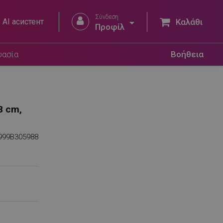
Σύνδεση


AI асистент
Καλάθι
Προφίλ
υασία
Βοήθεια
8 cm,
999B305988