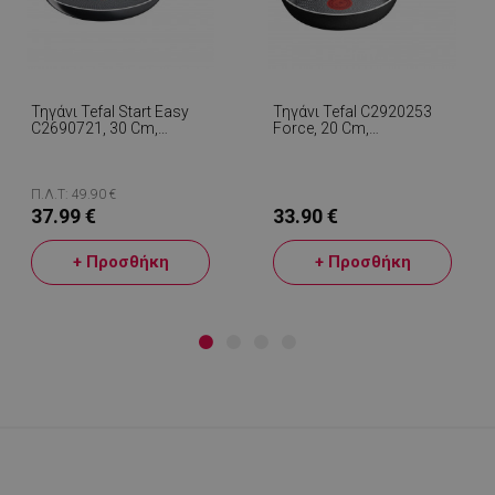
Τηγάνι Tefal Start Easy
Τηγάνι Tefal C2920253
C2690721, 30 Cm,
Force, 20 Cm,
Τιτανίου Επίστρωση,
Αντικολλητική
Thermo-Signal, Thermo-
Επίστρωση, Thermo-
Fusion, Επαγωγική,
Signal, Thermo-Fusion,
Μαύρο
Επαγωγική, Μαύρο
Π.Λ.Τ: 49.90 €
37.99 €
33.90 €
+ Προσθήκη
+ Προσθήκη