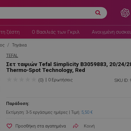
τη ζέστη
Ο Βασιλιάς των Γκριλ
Ανοιγμένη συσκε
τος
Τηγάνια
TEFAL
Σετ ταψιών Tefal Simplicity B3059883, 20/24/2
Thermo-Spot Technology, Red
★
★
★
★
★
0 Ερωτήσεις
(0)
SKU ID:
Παράδοση:
Εκτίμηση: 3-5 εργάσιμες ημέρες | Τιμή:
5,50 €
favorite_border
Κοινή