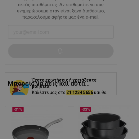
εκτός αποθέματος. Αν επιθυμείτε να σας
ενημερώσουμε όταν είναι ξανά διαθέσιμο,
παρακαλούμε αφήστε μας ένα e-mail.
Έχετε ερωτήσεις ή χρειάζεστε
Μπορείς να δεις και αυτα...
βοήθεια;
Καλέστε μας στο
21 1234 5656
και θα
σας βοηθήσουμε.
-31%
-33%