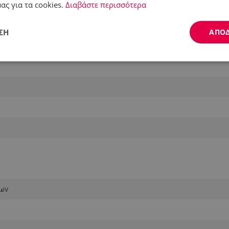
ας για τα cookies.
Διαβάστε περισσότερα
ΣΗ
ΑΠΟ
Απόδοσης
Στόχευσης
Λειτουργικότητας
ς απαραίτητα
Απόδοσης
Στόχευσης
Λειτουργικότητας
Μη ταξι
ητα cookies επιτρέπουν βασικές λειτουργίες του ιστότοπου, όπως τη σύνδεση χρήστ
ότοπος δεν μπορεί να χρησιμοποιηθεί σωστά χωρίς τα απολύτως απαραίτητα cookies
Προμηθευτής /
των
Λήξη
Περιγραφή
Πεδίο
.alleop.gr
1 μήνας
Releva
.alleop.gr
1 μήνας
Releva