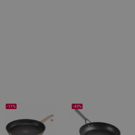
-11%
-43%