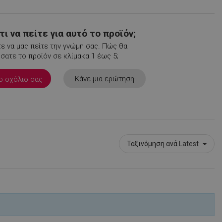
ι να πείτε για αυτό το προϊόν;
ε να μας πείτε την γνώμη σας. Πώς θα
ατε το προϊόν σε κλίμακα 1 έως 5;
μένο για να
ου ιστότοπου στην
στογραφίας
Κάνε μια ερώτηση
ο σχόλιο σας
.
είται για
 στο Google
ληροφορίες
η.
 από εφαρμογές
α PHP. Πρόκειται
Ταξινόμηση ανά
Latest
νικού σκοπού που
ιατήρηση
ουργίας χρήστη.
ος αριθμός που
ε τον οποίο μπορεί
α τον ιστότοπο,
 είναι η διατήρηση
για έναν χρήστη