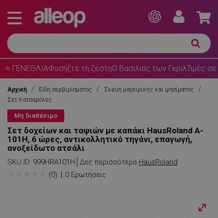
⭐ ΓΕΝΕΘΛΙΑ
Φυσήξτε τη ζέστη
Ο Βασιλιάς των Γκριλ
Τιμές σε
Αρχική
Είδη σερβιρίσματος
Σκεύη μαγειρικής και ψησίματος
Σετ Κατσαρόλες
Μη διαθέσιμο
Σετ δοχείων και ταψιών με καπάκι HausRoland A-
101H, 6 ώρες, αντικολλητικό τηγάνι, επαγωγή,
ανοξείδωτο ατσάλι
SKU ID:
999HRA101H
Δες περισσότερα
HausRoland
★
★
★
★
★
(0)
0 Ερωτήσεις