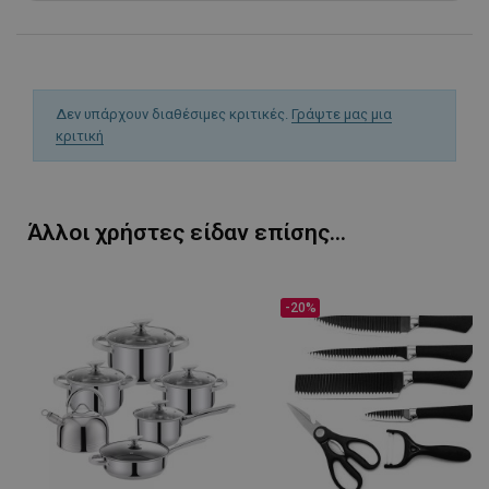
Δεν υπάρχουν διαθέσιμες κριτικές.
Γράψτε μας μια
κριτική
Άλλοι χρήστες είδαν επίσης...
-20%
LaVisitorId_YWxsZW9wLmxhZGVzay5jb20v
.alleop.gr
σ
CookieScriptConsent
CookieScript