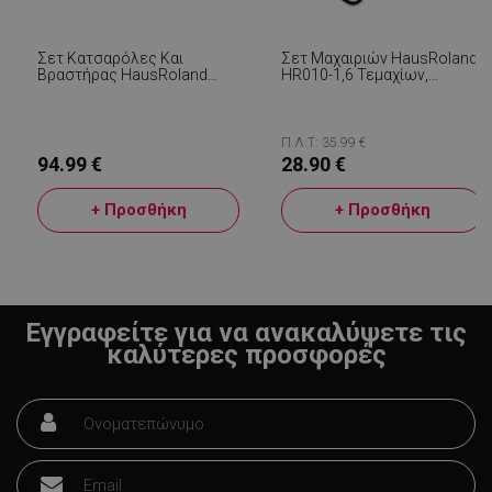
εβ
.alleop.gr
2
Σετ Κατσαρόλες Και
Σετ Μαχαιριών HausRoland
Βραστήρας HausRoland
HR010-1,6 Τεμαχίων,
HR150-1, Stainless. Ατσάλι,
Αποφλοιωτής Και Ψαλίδι,
Επαγωγή, 11 Μέρη, Inox
Λαστιχένια Λαβή, Μαύρος
Π.Λ.Τ: 35.99 €
94.99 €
28.90 €
+ Προσθήκη
+ Προσθήκη
LaVisitorNew
Quality Unit
LLC
www.alleop.gr
Εγγραφείτε για να ανακαλύψετε τις
καλύτερες προσφορές