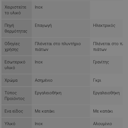
Χειριστείτε
Inox
το υλικό
Απολύτως απαραίτητα
Απόδοσης
Πηγή
Επαγωγή
Ηλεκτρικός
Στόχευσης
Λειτουργικότητας
θερμότητας
Μη ταξινομημένα
Οδηγίες
Πλένεται στο πλυντήριο
Πλένεται στο πλυ
χρήσης
πιάτων
πιάτων
Τα απολύτως απαραίτητα cookies επιτρέπουν
βασικές λειτουργίες του ιστότοπου, όπως τη
σύνδεση χρήστη και τη διαχείριση λογαριασμού.
Εσωτερικό
Inox
Γρανίτης
Ο ιστότοπος δεν μπορεί να χρησιμοποιηθεί σωστά
υλικό
χωρίς τα απολύτως απαραίτητα cookies.
Προμηθευτής /
Ονοματεπώνυμο
Χρώμα
Ασημένιο
Γκρι
Πεδίο
rlv_
.alleop.gr
1
Τύπος
Εργαλειοθήκη
Εργαλειοθήκη
rlv_bid
.alleop.gr
1
Προϊόντος
rlv_e
.alleop.gr
1
Ενα είδος
Με καπάκι
Με καπάκι
rlv_endpoint
.alleop.gr
1
rlv_e_pt
.alleop.gr
1
Υλικό
Inox
Αλουμίνιο