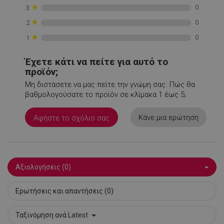
★
0
3
XSRF-TOKEN
promo.alleop.gr
1
★
0
2
★
0
1
Έχετε κάτι να πείτε για αυτό το
προϊόν;
Μη διστάσετε να μας πείτε την γνώμη σας. Πώς θα
LaSID
σ
Quality Unit
βαθμολογούσατε το προϊόν σε κλίμακα 1 έως 5;
LLC
www.alleop.gr
Κάνε μια ερώτηση
Αφήστε το σχόλιο σας
Αξιολογήσεις (0)
PHPSESSID
1
PHP.net
1
www.alleop.gr
Ερωτήσεις και απαντήσεις (0)
Ταξινόμηση ανά
Latest