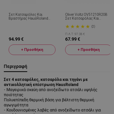
Σετ Κατσαρόλες Και
Oliver Voltz OV51210R20B
Βραστήρας HausRoland
Σετ Κατσαρόλας Και
HR150-1, Stainless. Ατσάλι,
Τηγανιών, 20 Τεμαχίων,
★
★
★
★
★
Επαγωγή, 11 Μέρη, Inox
Πολυστρωματικός
(2)
Πυθμένας, Επαγωγή,
Ανοξείδωτο Ατσάλι,
Π.Λ.Τ: 97.08 €
Αξεσουάρ, Ασημί
94.99 €
67.99 €
+ Προσθήκη
+ Προσθήκη
Περιγραφή
Σετ 4 κατσαρόλες, κατσαρόλα και τηγάνι με
αντικολλητική επίστρωση HausRoland
- Μαγειρικά σκεύη από ανοξείδωτο ατσάλι υψηλής
ποιότητας
Πολυεπίπεδη θερμική βάση για βέλτιστη θερμική
αγωγιμότητα
- Κουδουνισμένες λαβές από ανοξείδωτο ατσάλι για