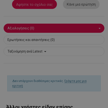
Κάνε μια ερώτηση
Αφήστε το σχόλιο σας
LaSID
σ
Quality Unit
LLC
www.alleop.gr
Αξιολογήσεις (0)
Ερωτήσεις και απαντήσεις (0)
Ταξινόμηση ανά
Latest
PHPSESSID
1
PHP.net
1
www.alleop.gr
Δεν υπάρχουν διαθέσιμες κριτικές.
Γράψτε μας μια
κριτική
Άλλοι χρήστες είδαν επίσης...