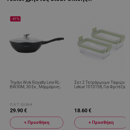
-41%
Τηγάνι Wok Royalty Line RL-
Σετ 2 Τετράγωνων Ταψιών
LaVisitorId_YWxsZW9wLmxhZGVzay5jb20v
.alleop.gr
σ
BW30M, 30 Εκ., Μαρμάρινη
Lekue 1010158, Για Φριτέζα,
Επίστρωση, Επαγωγή,
Σιλικόνης Λαβές,
CookieScriptConsent
CookieScript
Μαλακές Λαβές, Μαύρο
Βοροσιλικό Γυαλί, Πράσινο
εβ
.alleop.gr
2
Π.Λ.Τ: 50.99 €
29.90 €
18.60 €
+ Προσθήκη
+ Προσθήκη