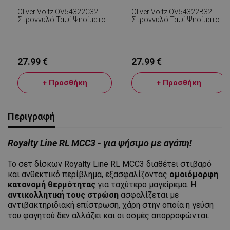
Oliver Voltz OV54322C32
Oliver Voltz OV54322B32
Στρογγυλό Ταψί Ψησίματος,
Στρογγυλό Ταψί Ψησίματος,
32x7 Cm, Κεραμική
32x7 Cm, Κεραμική
Μαρμάρινη Επίστρωση,
Μαρμάρινη Επίστρωση,
Μαύρο
Κόκκινο
27.99 €
27.99 €
+ Προσθήκη
+ Προσθήκη
Περιγραφή
Royalty Line RL MCC3 - για ψήσιμο με αγάπη!
Το σετ δίσκων Royalty Line RL MCC3 διαθέτει στιβαρό
και ανθεκτικό περίβλημα, εξασφαλίζοντας
ομοιόμορφη
κατανομή θερμότητας
για ταχύτερο μαγείρεμα.
Η
αντικολλητική τους στρώση
ασφαλίζεται με
αντιβακτηριδιακή επίστρωση, χάρη στην οποία η γεύση
του φαγητού δεν αλλάζει και οι οσμές απορροφώνται.