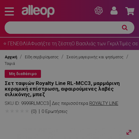
⭐ ΓΕΝΕΘΛΙΑ
Φυσήξτε τη ζέστη
Ο Βασιλιάς των Γκριλ
Τιμές σε
Αρχική
Είδη σερβιρίσματος
Σκεύη μαγειρικής και ψησίματος
Ταψιά
Μη διαθέσιμο
Σετ ταψιών Royalty Line RL-MCC3, μαρμάρινη
κεραμική επίστρωση, αφαιρούμενες λαβές
σιλικόνης, μπεζ
SKU ID:
9999RLMCC3
Δες περισσότερα
ROYALTY LINE
★
★
★
★
★
(0)
0 Ερωτήσεις