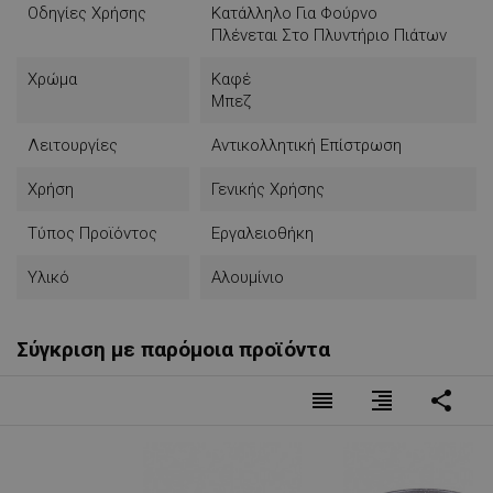
Οδηγίες Χρήσης
Κατάλληλο Για Φούρνο
Πλένεται Στο Πλυντήριο Πιάτων
Χρώμα
Καφέ
Μπεζ
Λειτουργίες
Αντικολλητική Επίστρωση
Χρήση
Γενικής Χρήσης
Τύπος Προϊόντος
Εργαλειοθήκη
Υλικό
Αλουμίνιο
Σύγκριση με παρόμοια προϊόντα
reorder
format_align_right
share