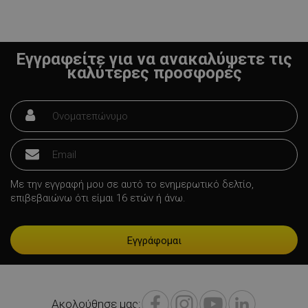
Εγγραφείτε για να ανακαλύψετε τις
καλύτερες προσφορές
LaVisitorNew
Quality Unit
LLC
www.alleop.gr
Με την εγγραφή μου σε αυτό το ενημερωτικό δελτίο,
επιβεβαιώνω ότι είμαι 16 ετών ή άνω.
Προμηθευτής /
Ονοματεπώνυμο
Λήξη
Πεδίο
Προμηθευτής
Ακολούθησε μας:
Ονοματεπώνυμο
Λήξη