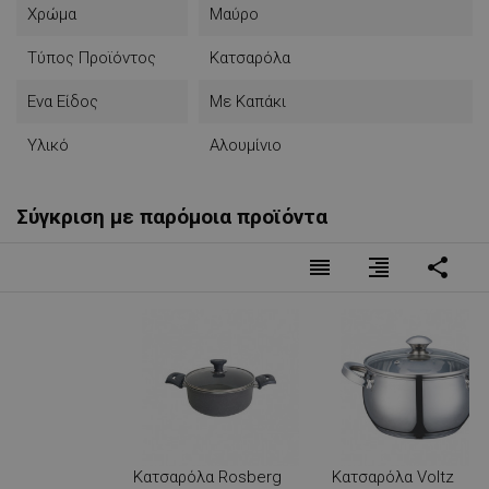
Χρώμα
Μαύρο
Τύπος Προϊόντος
Κατσαρόλα
Ενα Είδος
Με Καπάκι
Υλικό
Αλουμίνιο
Σύγκριση με παρόμοια προϊόντα
reorder
format_align_right
share
Κατσαρόλα Rosberg
Κατσαρόλα Voltz