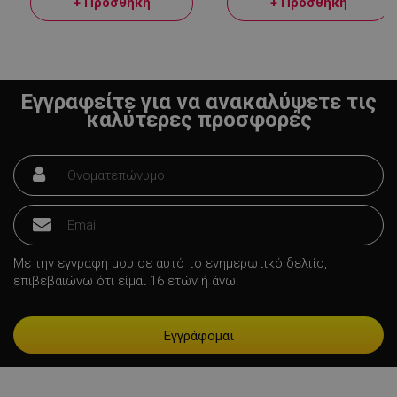
+ Προσθήκη
+ Προσθήκη
Εγγραφείτε για να ανακαλύψετε τις
καλύτερες προσφορές
LaVisitorNew
Quality Unit
LLC
www.alleop.gr
Με την εγγραφή μου σε αυτό το ενημερωτικό δελτίο,
επιβεβαιώνω ότι είμαι 16 ετών ή άνω.
Προμηθευτής /
Ονοματεπώνυμο
Λήξη
Πεδίο