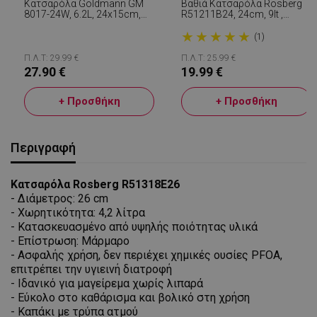
Κατσαρόλα Goldmann GM
Βαθιά Κατσαρόλα Rosberg
8017-24W, 6.2L, 24x15cm,
R51211B24, 24cm, 9lt ,
Εμαγιέ, Αντικολλητική
Επαγωγική, Καπάκι, Inox
★
★
★
★
★
Επίστρωση, Επαγωγή,
(1)
Λευκό/Μάρμαρο
Π.Λ.Τ: 29.99 €
Π.Λ.Τ: 25.99 €
27.90 €
19.99 €
+ Προσθήκη
+ Προσθήκη
Περιγραφή
Κατσαρόλα Rosberg R51318E26
- Διάμετρος: 26 cm
- Χωρητικότητα: 4,2 λίτρα
- Κατασκευασμένο από υψηλής ποιότητας υλικά
- Επίστρωση: Μάρμαρο
- Ασφαλής χρήση, δεν περιέχει χημικές ουσίες PFOA,
επιτρέπει την υγιεινή διατροφή
- Ιδανικό για μαγείρεμα χωρίς λιπαρά
- Εύκολο στο καθάρισμα και βολικό στη χρήση
- Καπάκι με τρύπα ατμού