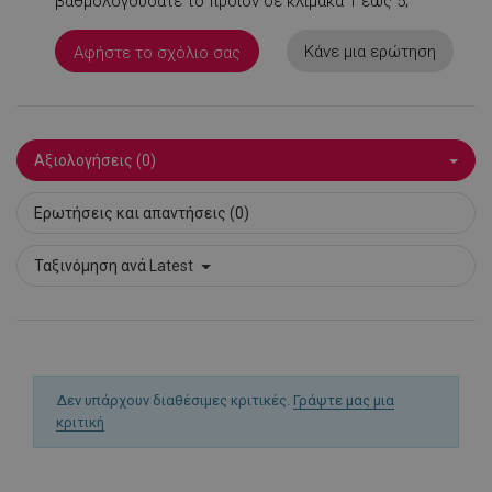
βαθμολογούσατε το προϊόν σε κλίμακα 1 έως 5;
Κάνε μια ερώτηση
Αφήστε το σχόλιο σας
LaSID
σ
Quality Unit
LLC
www.alleop.gr
Αξιολογήσεις (0)
Ερωτήσεις και απαντήσεις (0)
Ταξινόμηση ανά
Latest
PHPSESSID
1
PHP.net
1
www.alleop.gr
Δεν υπάρχουν διαθέσιμες κριτικές.
Γράψτε μας μια
κριτική