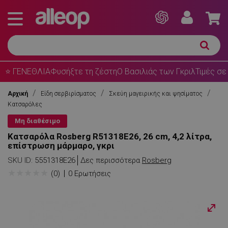
⭐ ΓΕΝΕΘΛΙΑ
Φυσήξτε τη ζέστη
Ο Βασιλιάς των Γκριλ
Τιμές σε
Αρχική
Είδη σερβιρίσματος
Σκεύη μαγειρικής και ψησίματος
Κατσαρόλες
Μη διαθέσιμο
Κατσαρόλα Rosberg R51318E26, 26 cm, 4,2 λίτρα,
επίστρωση μάρμαρο, γκρι
SKU ID:
5551318E26
Δες περισσότερα
Rosberg
★
★
★
★
★
(0)
0 Ερωτήσεις