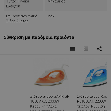
Τύπος Πίνακα
Μηχανικός
Ελέγχου
Επιφανειακό Υλικό
Inox
Σιδερώματος
Σύγκριση με παρόμοια προϊόντα
reorder
format_align_right
share
Σίδερο ατμού SAPIR SP
Σίδερο ατμού Rosb
1050 AKC, 2000W,
R51050AT, 2200W, Π
Κεραμική πλάκα,
τεφλόν, Ρύθμιση