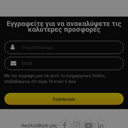
Εγγραφείτε για να ανακαλύψετε τις
καλύτερες προσφορές
LaVisitorNew
Quality Unit
LLC
www.alleop.gr
Με την εγγραφή μου σε αυτό το ενημερωτικό δελτίο,
επιβεβαιώνω ότι είμαι 16 ετών ή άνω.
Προμηθευτής /
Ονοματεπώνυμο
Λήξη
Πεδίο
Προμηθευτής
Ακολούθησε μας:
Ονοματεπώνυμο
Λήξη