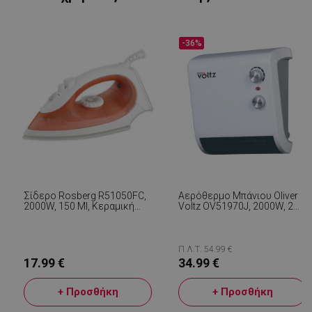
-36%
Σίδερο Rosberg R51050FC,
Αερόθερμο Μπάνιου Oliver
LaVisitorId_YWxsZW9wLmxhZGVzay5jb20v
.alleop.gr
σ
2000W, 150 Ml, Κεραμική
Voltz OV51970J, 2000W, 2
Πλάκα, Ρυθμιζόμενος
Επίπεδα, IPx2,
CookieScriptConsent
CookieScript
Ατμός, Ένδειξη Στάθμης
Θερμοστάτης, Λευκό
εβ
.alleop.gr
Νερού, Θερμοστάτης,
2
Λευκό/πορτοκαλί
Π.Λ.Τ: 54.99 €
17.99 €
34.99 €
+ Προσθήκη
+ Προσθήκη