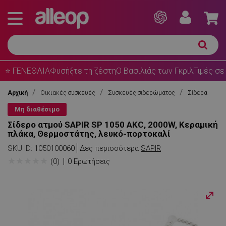
⭐ ΓΕΝΕΘΛΙΑ
Φυσήξτε τη ζέστη
Ο Βασιλιάς των Γκριλ
Τιμές σε
Αρχική
Οικιακές συσκευές
Συσκευές σιδερώματος
Σίδερα
Μη διαθέσιμο
Σίδερο ατμού SAPIR SP 1050 AKC, 2000W, Κεραμική
πλάκα, Θερμοστάτης, λευκό-πορτοκαλί
SKU ID:
1050100060
Δες περισσότερα
SAPIR
★
★
★
★
★
(0)
0 Ερωτήσεις