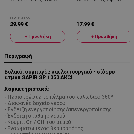
180 Ml, Κεραμική Πλάκα,
Πλάκα, Ρυθμιζόμενος
Κάθετο Σιδέρωμα,
Ατμός, Ένδειξη Στάθμης
Θερμοστάτης, Αυτόματη
Νερού, Θερμοστάτης,
Απενεργοποίηση, Τυρκουάζ
Λευκό/πορτοκαλί
Π.Λ.Τ: 41.99 €
29.99 €
17.99 €
+ Προσθήκη
+ Προσθήκη
Περιγραφή
Βολικό, συμπαγές και λειτουργικό -
σίδερο
ατμού SAPIR SP 1050 AKC!
Χαρακτηριστικά:
- Περιστρέψτε το πέλμα του καλωδίου 360º
- Διαφανές δοχείο νερού
- Ένδειξη ενεργοποίησης/απενεργοποίησης
- Ένδειξη στάθμης νερού
- Κουμπί On / Off του ατμού
- Ενσωματωμένος θερμοστάτης