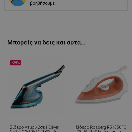
βοηθήσουμε.
Μπορείς να δεις και αυτα...
-29%
Σίδερο Ατμού 2σε1 Oliver
Σίδερο Rosberg R51050FC,
Voltz OV51051C, 1800 W,
2000W, 150 Ml, Κεραμική