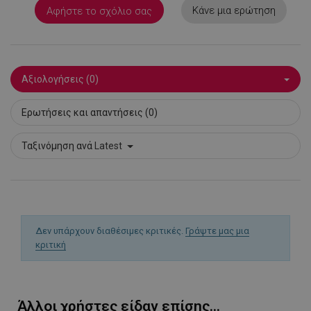
Κάνε μια ερώτηση
Αφήστε το σχόλιο σας
LaSID
σ
Quality Unit
LLC
www.alleop.gr
Αξιολογήσεις (0)
Ερωτήσεις και απαντήσεις (0)
Ταξινόμηση ανά
Latest
PHPSESSID
1
PHP.net
1
www.alleop.gr
Δεν υπάρχουν διαθέσιμες κριτικές.
Γράψτε μας μια
κριτική
Άλλοι χρήστες είδαν επίσης...