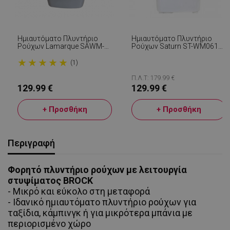
Ημιαυτόματο Πλυντήριο
Ημιαυτόματο Πλυντήριο
Ρούχων Lamarque SAWM-
Ρούχων Saturn ST-WM0615,
611BL, 380W, 6 Κιλά,
Class G, 8 Kg, 350W, 2
★
★
★
★
★
Χρονοδιακόπτης,
Προγράμματα,
(1)
Διακόπτης, Μπλε/λευκό
Χρονοδιακόπτης, Μπλε/
Λευκό
Π.Λ.Τ: 179.99 €
129.99 €
129.99 €
+ Προσθήκη
+ Προσθήκη
Περιγραφή
Φορητό πλυντήριο ρούχων με
λειτουργία
στυψίματος
BROCK
- Μικρό και εύκολο στη μεταφορά
- Ιδανικό ημιαυτόματο πλυντήριο ρούχων για
ταξίδια, κάμπινγκ ή για μικρότερα μπάνια με
περιορισμένο χώρο