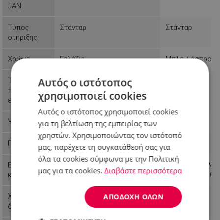
JAN
Τύπος
Στάνταρ
Στάνταρ
στήριξης
Χρώμα
Γαλάζιο
Μπλε / άσπρο
Αυτός ο ιστότοπος
Τύπος
Μηχανικός
πίνακα
χρησιμοποιεί cookies
ελέγχου
Αυτός ο ιστότοπος χρησιμοποιεί cookies
Υψος
80 cm
για τη βελτίωση της εμπειρίας των
χρηστών. Χρησιμοποιώντας τον ιστότοπό
Πλάτος
43.7 cm
μας, παρέχετε τη συγκατάθεσή σας για
όλα τα cookies σύμφωνα με την Πολιτική
Ενεργειακή
Ενεργειακή κλάσ
μας για τα cookies.
Διαβάστε περισσότερα
κλάση
εύρος A έως G
ΑΠΟΔΟΧΉ ΌΛΩΝ
Χρονόμετρο
15 min
διάρκειας