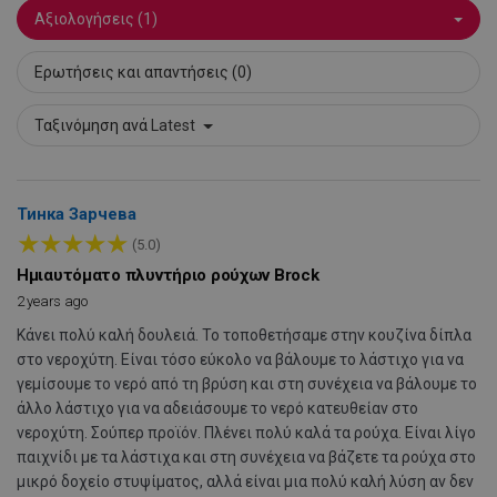
Αξιολογήσεις (1)
Ερωτήσεις και απαντήσεις (0)
Ταξινόμηση ανά
Latest
PHPSESSID
1
PHP.net
1
www.alleop.gr
Тинка Зарчева
★
★
★
★
★
(5.0)
Ημιαυτόματο πλυντήριο ρούχων Brock
2 years ago
Κάνει πολύ καλή δουλειά. Το τοποθετήσαμε στην κουζίνα δίπλα
στο νεροχύτη. Είναι τόσο εύκολο να βάλουμε το λάστιχο για να
γεμίσουμε το νερό από τη βρύση και στη συνέχεια να βάλουμε το
άλλο λάστιχο για να αδειάσουμε το νερό κατευθείαν στο
νεροχύτη. Σούπερ προϊόν. Πλένει πολύ καλά τα ρούχα. Είναι λίγο
παιχνίδι με τα λάστιχα και στη συνέχεια να βάζετε τα ρούχα στο
μικρό δοχείο στυψίματος, αλλά είναι μια πολύ καλή λύση αν δεν