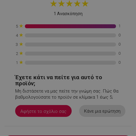
★
★
★
★
★
rlv_iv
.alleop.gr
1
rlv_mode
.alleop.gr
1
1 Ανασκόπηση
rlv_odid
.alleop.gr
1
★
1
5
rlv_p
.alleop.gr
1
★
0
4
rlv_rid
.alleop.gr
1
★
0
3
rlv_rpid
.alleop.gr
1
★
0
2
rlv_rpos
.alleop.gr
1
★
0
1
rlv_s
.alleop.gr
1
XSRF-TOKEN
promo.alleop.gr
1
Έχετε κάτι να πείτε για αυτό το
προϊόν;
Μη διστάσετε να μας πείτε την γνώμη σας. Πώς θα
βαθμολογούσατε το προϊόν σε κλίμακα 1 έως 5;
Κάνε μια ερώτηση
Αφήστε το σχόλιο σας
LaSID
σ
Quality Unit
LLC
www.alleop.gr