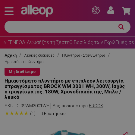
⭐ ΓΕΝΕΘΛΙΑ
Φυσήξτε τη ζέστη
Ο Βασιλιάς των Γκριλ
Τιμές σε
Αρχική
Λευκές συσκευές
Πλυντήρια - Στεγνωτήρια
Ημιαυτόματα πλυντήρια
Μη διαθέσιμο
Ημιαυτόματο πλυντήριο με επιπλέον λειτουργία
στραγγίσματος BROCK WM 3001 WH, 300W, Ισχύς
στραγγίσματος: 180W, Χρονοδιακόπτης, Μπλε /
λευκό
SKU ID:
99WM3001WH
Δες περισσότερα
BROCK
★
★
★
★
★
(1)
0 Ερωτήσεις