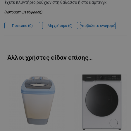
έχετε πλυντήριο ρούχων στη θάλασσα ή στο κάμπινγκ.
(Αυτόματη μετάφραση)
Полезно
0
Μη χρήσιμο
0
Υποβάλετε αναφορά
LaVisitorId_YWxsZW9wLmxhZGVzay5jb20v
.alleop.gr
σ
Άλλοι χρήστες είδαν επίσης...
CookieScriptConsent
CookieScript
εβ
.alleop.gr
2