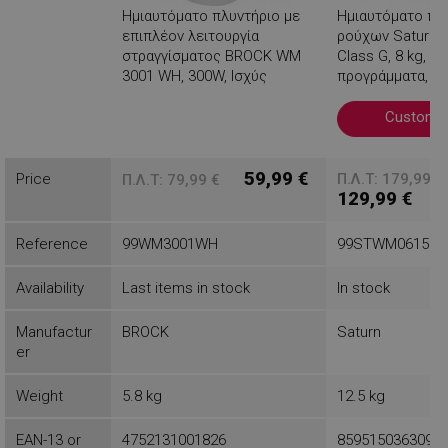
Ημιαυτόματο πλυντήριο με
Ημιαυτόματο πλ
επιπλέον λειτουργία
ρούχων Saturn 
στραγγίσματος BROCK WM
Class G, 8 kg, 35
3001 WH, 300W, Ισχύς
προγράμματα,
στραγγίσματος: 180W,
χρονοδιακόπτης
Χρονοδιακόπτης, Μπλε /
λευκό
Customiz
λευκό
Βλέπεις
59,99 €
Price
Π.Λ.Τ: 179,99 €
Π.Λ.Τ: 79,99 €
129,99 €
Reference
99WM3001WH
99STWM0615
Availability
Last items in stock
In stock
Manufactur
BROCK
Saturn
er
Weight
5.8 kg
12.5 kg
EAN-13 or
4752131001826
8595150363096