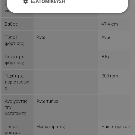
ΕΞΑΤΟΜΊΚΕΥΣΗ
Προορίζεται
Κουζίνα
για
Απολύτως
Απόδοσης
Στόχευσης
απαραίτητα
Βάθος
47.4 cm
Τύπος
Άνω
Άνω
Λειτουργικότητας
Μη
φόρτισης
ταξινομημένα
Ικανότητα
8 Kg
φόρτισης
Ταχύτητα
300 rpm
περιστροφή
ς
Απολύτως απαραίτητα
Απόδοσης
Στόχευσης
Λειτουργικότητας
Ανοίγοντας
Άνω τμήμα
Μη ταξινομημένα
την
καταπακτή
Τα απολύτως απαραίτητα cookies επιτρέπουν
βασικές λειτουργίες του ιστότοπου, όπως τη
Τύπος
Ημιαυτόματος
Ημιαυτόματος
σύνδεση χρήστη και τη διαχείριση λογαριασμού.
Ο ιστότοπος δεν μπορεί να χρησιμοποιηθεί σωστά
ρούχων