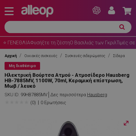
⭐ ΓΕΝΕΘΛΙΑ
Φυσήξτε τη ζέστη
Ο Βασιλιάς των Γκριλ
Τιμές σε
Αρχική
Οικιακές συσκευές
Συσκευές σιδερώματος
Σίδερα
Μη διαθέσιμο
Ηλεκτρική Βούρτσα Ατμού - Ατμοσίδερο Hausberg
HB-7885MV, 1100W, 70ml, Κεραμική επίστρωση,
Μωβ / λευκό
SKU ID:
99HB7885MV
Δες περισσότερα
Hausberg
★
★
★
★
★
(0)
0 Ερωτήσεις