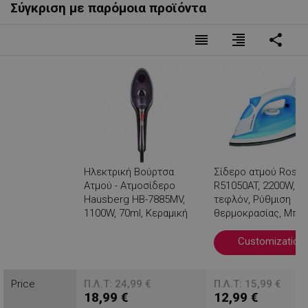
Σύγκριση με παρόμοια προϊόντα
reorder
format_align_right
share
Ηλεκτρική Βούρτσα
Σίδερο ατμού Rosb
Ατμού - Ατμοσίδερο
R51050AT, 2200W, Π
Hausberg HB-7885MV,
τεφλόν, Ρύθμιση
1100W, 70ml, Κεραμική
θερμοκρασίας, Μπλε
επίστρωση, Μωβ /
λευκό
λευκό
Customization
Βλέπεις
Price
Π.Λ.Τ: 24,99 €
Π.Λ.Τ: 15,99 €
18,99 €
12,99 €