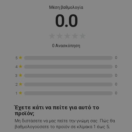
rlv_p
.alleop.gr
1
Μέση βαθμολογία
rlv_rid
.alleop.gr
1
0.0
rlv_rpid
.alleop.gr
1
rlv_rpos
.alleop.gr
1
★
★
★
★
★
rlv_s
.alleop.gr
1
XSRF-TOKEN
promo.alleop.gr
1
0 Ανασκόπηση
★
0
5
★
0
4
★
0
3
★
0
2
LaSID
σ
Quality Unit
★
0
LLC
1
www.alleop.gr
Έχετε κάτι να πείτε για αυτό το
προϊόν;
Μη διστάσετε να μας πείτε την γνώμη σας. Πώς θα
βαθμολογούσατε το προϊόν σε κλίμακα 1 έως 5;