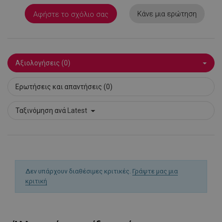
PHPSESSID
1
PHP.net
Κάνε μια ερώτηση
Αφήστε το σχόλιο σας
1
www.alleop.gr
Αξιολογήσεις (0)
Ερωτήσεις και απαντήσεις (0)
Ταξινόμηση ανά
Latest
Δεν υπάρχουν διαθέσιμες κριτικές.
Γράψτε μας μια
κριτική