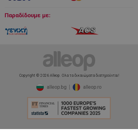
Πολιτική επιστροφών
Cookies
Παραδίδουμε με:
fb_pixel_viewcategory_event_id
5
Facebook
δευτερόλεπτα
www.alleop.gr
_ga
1 χρόνος 1
Google LLC
μήνας
.alleop.gr
uuid
6 μήνες
MediaMath Inc.
sibautomation.com
Copyright © 2026 Alleop. Ολα τα δικαιώματα διατηρούνται!
alleop.bg
alleop.ro