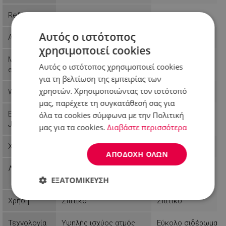
Reference
99HB7885MV
55551050AT
Αυτός ο ιστότοπος
Availability
Last items in stock
In stock
χρησιμοποιεί cookies
Manufactur
Hausberg
Rosberg
Αυτός ο ιστότοπος χρησιμοποιεί cookies
er
για τη βελτίωση της εμπειρίας των
χρηστών. Χρησιμοποιώντας τον ιστότοπό
Weight
1.25 kg
0.9 kg
μας, παρέχετε τη συγκατάθεσή σας για
EAN-13 or
6423808021277
3800235300374
όλα τα cookies σύμφωνα με την Πολιτική
JAN
μας για τα cookies.
Διαβάστε περισσότερα
Χρώμα
Λευκό
Λευκό
ΑΠΟΔΟΧΉ ΌΛΩΝ
Λειτουργίες
Γρήγορη θέρμανση
Αυτόματη
απενεργοποίηση
ΕΞΑΤΟΜΊΚΕΥΣΗ
Απολύτως
Απόδοσης
Στόχευσης
Χρήση
Σπιτικό
Σπιτικό
απαραίτητα
Τεχνολογία
Υψηλής ισχύος ατμός
Εύκολο σιδέρωμα