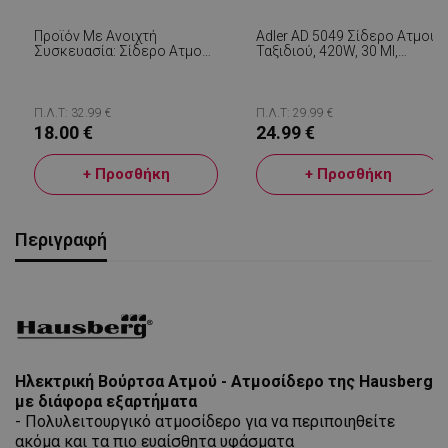
Προϊόν Με Ανοιχτή
Adler AD 5049 Σίδερο Ατμού
Συσκευασία: Σίδερο Ατμού
Ταξιδιού, 420W, 30 Ml,
Voltz V51050D, 2600W,
Κεραμική Πλάκα, Σιδέρωμα
Αυτοκαθαριζόμενο, Στεγνό
Με Ατμό Και Στεγνό
Σιδέρωμα, Κεραμική
Σιδέρωμα, Μαύρο/μωβ
Επίστρωση, Μαύρο
Π.Λ.Τ: 32.99 €
Π.Λ.Τ: 29.99 €
18.00 €
24.99 €
+ Προσθήκη
+ Προσθήκη
Περιγραφή
Ηλεκτρική Βούρτσα Ατμού - Ατμοσίδερο της Hausberg
με διάφορα εξαρτήματα
- Πολυλειτουργικό ατμοσίδερο για να περιποιηθείτε
ακόμα και τα πιο ευαίσθητα υφάσματα