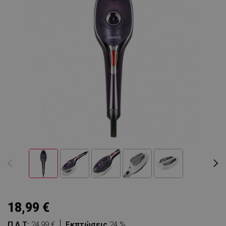
18,99 €
Π.Λ.Τ:
24,99 €
Εκπτώσεις
24 %