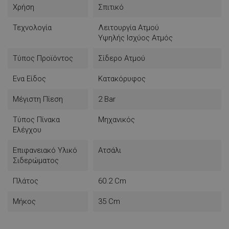
Χρήση
Σπιτικό
Τεχνολογία
Λειτουργία Ατμού
Υψηλής Ισχύος Ατμός
Τύπος Προϊόντος
Σίδερο Ατμού
Ενα Είδος
Κατακόρυφος
Μέγιστη Πίεση
2 Bar
Τύπος Πίνακα
Μηχανικός
Ελέγχου
Επιφανειακό Υλικό
Ατσάλι
Σιδερώματος
Πλάτος
60.2 Cm
Μήκος
35 Cm