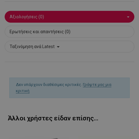
LaSID
σ
Quality Unit
Αξιολογήσεις (0)
LLC
www.alleop.gr
Ερωτήσεις και απαντήσεις (0)
Ταξινόμηση ανά
Latest
PHPSESSID
1
PHP.net
1
www.alleop.gr
Δεν υπάρχουν διαθέσιμες κριτικές.
Γράψτε μας μια
κριτική
Άλλοι χρήστες είδαν επίσης...