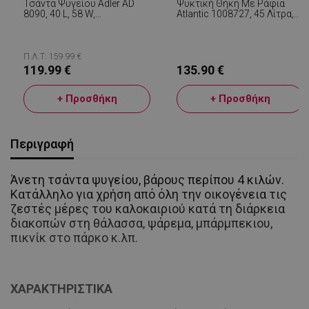
Τσάντα Ψυγείου Adler AD
Ψυκτική Θήκη Με Ράφια
8090, 40 L, 58 W,
Atlantic 1008727, 45 Λίτρα,
12/220/240V, Κλιματική
Ψύξη, Παθητική, 4 Θέσεις
Κλάση N, Ειδική Μόνωση
Για Ποτήρια, Μπλε
C5H10, Γκρι
Π.Λ.Τ: 159.99 €
119.99 €
135.90 €
+ Προσθήκη
+ Προσθήκη
Περιγραφή
Άνετη τσάντα ψυγείου, βάρους περίπου 4 κιλών.
Κατάλληλο για χρήση από όλη την οικογένεια τις
ζεστές μέρες του καλοκαιριού κατά τη διάρκεια
διακοπών στη θάλασσα, ψάρεμα, μπάρμπεκιου,
πικνίκ στο πάρκο κ.λπ.
ΧΑΡΑΚΤΗΡΙΣΤΙΚΑ