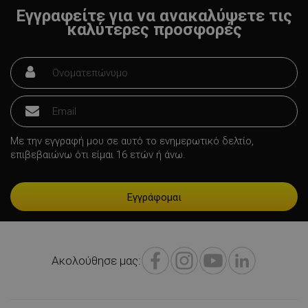
Εγγραφείτε για να ανακαλύψετε τις
καλύτερες προσφορές
LaVisitorNew
Quality Unit
LLC
www.alleop.gr
Με την εγγραφή μου σε αυτό το ενημερωτικό δελτίο,
επιβεβαιώνω ότι είμαι 16 ετών ή άνω.
Προμηθευτής /
Ακολούθησε μας:
Ονοματεπώνυμο
Λήξη
Πεδίο
Προμηθευτής
Ονοματεπώνυμο
Λήξη
PrestaShop-
.staging.alleop.gr
2 εβδομάδες
/ Πεδίο
[abcdef0123456789]{32}
6 μέρες