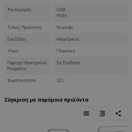
Λειτουργίες
USB
Ψύξη
Τύπος Προϊόντος
Ψυγειάκι
Ενα Είδος
Ηλεκτρικός
Υλικό
Πλαστικό
Παροχή Ηλεκτρικού
Σε Σύνδεση
Ρεύματος
Χωρητικότητα
32 L
Σύγκριση με παρόμοια προϊόντα
reorder
format_align_right
share