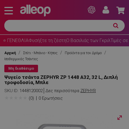
⭐ ΓΕΝΕΘΛΙΑ
Φυσήξτε τη ζέστη
Ο Βασιλιάς των Γκριλ
Τιμές σε
Αρχική
Σπίτι - Μπάνιο - Κήπος
Προϊόντα για τον Δρόμο
Ισοθερμικές Τσάντες
Μη διαθέσιμο
Ψυγείο τσάντα ZEPHYR ZP 1448 A32, 32 L, Διπλή
τροφοδοσία, Μπλε
SKU ID:
1448120002
Δες περισσότερα
ZEPHYR
★
★
★
★
★
(0)
0 Ερωτήσεις