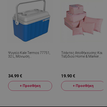
Ψυγείο Kale Termos 77751,
Τσάντες Αποθήκευσης Και
32 L, Μόνωση
Ταξιδιού Home & Marker
Πολυουρεθάνης, Λαβή, 4
Packerpro 6 Σε 1,
LaVisitorId_YWxsZW9wLmxhZGVzay5jb20v
.alleop.gr
σ
Ποτηροθήκες, Μπλε/λευκό
Αδιάβροχες, Ροζ
CookieScriptConsent
CookieScript
εβ
.alleop.gr
34.99 €
19.90 €
2
+ Προσθήκη
+ Προσθήκη