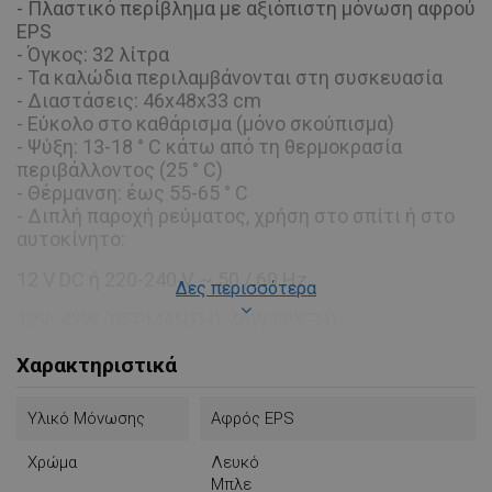
- Πλαστικό περίβλημα με αξιόπιστη μόνωση αφρού
EPS
- Όγκος: 32 λίτρα
- Τα καλώδια περιλαμβάνονται στη συσκευασία
- Διαστάσεις: 46x48x33 cm
- Εύκολο στο καθάρισμα (μόνο σκούπισμα)
- Ψύξη: 13-18 ° C κάτω από τη θερμοκρασία
περιβάλλοντος (25 ° C)
- Θέρμανση: έως 55-65 ° C
- Διπλή παροχή ρεύματος, χρήση στο σπίτι ή στο
αυτοκίνητο:
12 V DC ή 220-240 V, ~ 50 / 60 Hz
Δες περισσότερα
12V: 42W (ΘΕΡΜΑΝΣΗ), 46W (ΨΥΞΗ)
230V: 55W (ΘΕΡΜΑΝΣΗ), 60W (ΨΥΞΗ)
Χαρακτηριστικά
Υλικό Μόνωσης
Αφρός EPS
Χρώμα
Λευκό
Μπλε