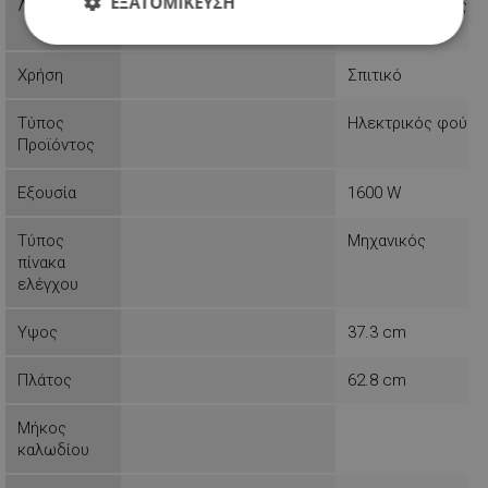
ΕΞΑΤΟΜΊΚΕΥΣΗ
Λειτουργίες
Λυχνία ένδειξης
Απολύτως
Απόδοσης
Στόχευσης
απαραίτητα
Χρήση
Σπιτικό
Τύπος
Ηλεκτρικός φούρν
Προϊόντος
Λειτουργικότητας
Μη
ταξινομημένα
Εξουσία
1600 W
Τύπος
Μηχανικός
πίνακα
ελέγχου
Απολύτως απαραίτητα
Απόδοσης
Υψος
37.3 cm
Στόχευσης
Λειτουργικότητας
Πλάτος
62.8 cm
Μη ταξινομημένα
Τα απολύτως απαραίτητα cookies επιτρέπουν
Μήκος
βασικές λειτουργίες του ιστότοπου, όπως τη
καλωδίου
σύνδεση χρήστη και τη διαχείριση λογαριασμού.
Ο ιστότοπος δεν μπορεί να χρησιμοποιηθεί σωστά