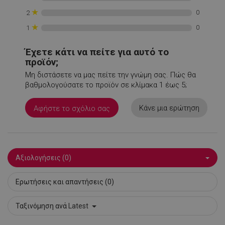
★
0
2
★
0
1
Έχετε κάτι να πείτε για αυτό το
PHPSESSID
1
PHP.net
προϊόν;
1
www.alleop.gr
Μη διστάσετε να μας πείτε την γνώμη σας. Πώς θα
βαθμολογούσατε το προϊόν σε κλίμακα 1 έως 5;
Κάνε μια ερώτηση
Αφήστε το σχόλιο σας
Αξιολογήσεις (0)
Ερωτήσεις και απαντήσεις (0)
Ταξινόμηση ανά
Latest