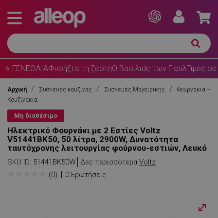
⭐ ΓΕΝΕΘΛΙΑ
Φυσήξτε τη ζέστη
Ο Βασιλιάς των Γκριλ
Τιμές σε
Αρχική
Συσκευές κουζίνας
Συσκευές Μαγειρικής
Φουρνάκια –
Κουζινάκια
Μη διαθέσιμο
Ηλεκτρικό Φουρνάκι με 2 Εστίες Voltz
V51441BK50, 50 λίτρα, 2900W, Δυνατότητα
ταυτόχρονης λειτουργίας φούρνου-εστιών, Λευκό
SKU ID:
51441BK50W
Δες περισσότερα
Voltz
★
★
★
★
★
(0)
0 Ερωτήσεις