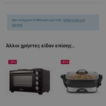
Δεν υπάρχουν διαθέσιμες κριτικές.
Γράψτε μας μια
κριτική
LaVisitorId_YWxsZW9wLmxhZGVzay5jb20v
.alleop.gr
σ
Άλλοι χρήστες είδαν επίσης...
CookieScriptConsent
CookieScript
εβ
.alleop.gr
2
-25%
-81%