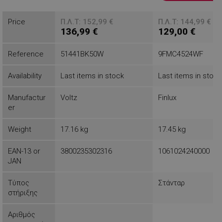
Βλέπεις
Price
Π.Λ.Τ: 152,99 €
Π.Λ.Τ: 144,99 €
136,99 €
129,00 €
Reference
51441BK50W
9FMC4524WF
Availability
Last items in stock
Last items in stock
Manufactur
Voltz
Finlux
er
Weight
17.16 kg
17.45 kg
EAN-13 or
3800235302316
1061024240000
JAN
Τύπος
Στάνταρ
στήριξης
Αριθμός