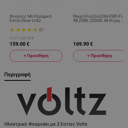
Φούρνος Με Κεραμική
Μικρή Κουζίνα Elite EMO-FL
Εστία Oliver Voltz
48 2588, 2000W, 48 Λίτρα, 3
OV51441E45, 4300 W, 45L,
Λειτουργίες, 3 Επίπεδα
★
★
★
★
★
90-230C, Ανεμιστήρας,
Ισχύος Εστιών, Διπλό Τζάμι,
(2)
Φωτισμός, Μαύρο
Θερμοστάτης, Ανεμιστήρας
Turbo, Γκρι
Π.Λ.Τ: 229.90 €
159.00 €
169.90 €
+ Προσθήκη
+ Προσθήκη
Περιγραφή
Ηλεκτρικό Φουρνάκι με 2 Εστίες Voltz