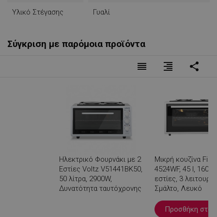
Υλικό Στέγασης
Γυαλί
Σύγκριση με παρόμοια προϊόντα
reorder
format_align_right
share
Ηλεκτρικό Φουρνάκι με 2
Μικρή κουζίνα Finl
Εστίες Voltz V51441BK50,
4524WF, 45 l, 1600 
50 λίτρα, 2900W,
εστίες, 3 λειτουργί
Δυνατότητα ταυτόχρονης
Σμάλτο, Λευκό
λειτουργίας φούρνου-
εστιών, Λευκό
Προσθήκη στο κ