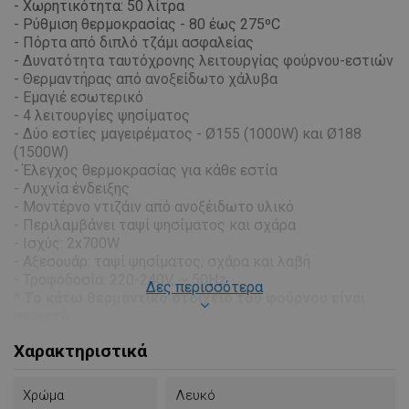
- Χωρητικότητα: 50 λίτρα
- Ρύθμιση θερμοκρασίας - 80 έως 275ºC
-
Πόρτα από διπλό τζάμι ασφαλείας
- Δυνατότητα ταυτόχρονης λειτουργίας φούρνου-εστιών
- Θ
ερμαντήρας
από
ανοξείδωτο χάλυβα
-
Εμαγιέ εσωτερικό
- 4 λειτουργίες ψησίματος
- Δύο εστίες μαγειρέματος - Ø155 (1000W) και Ø188
(1500W)
- Έλεγχος θερμοκρασίας για κάθε εστία
- Λυχνία ένδειξης
- Μοντέρνο ντιζάιν από ανοξέιδωτο υλικό
- Περιλαμβάνει ταψί ψησίματος και σχάρα
- Ισχύς: 2x700W
- Αξεσουάρ: ταψί ψησίματος, σχάρα και
λαβή
- Τροφοδοσία: 220-240V, ~ 50Hz
Δες περισσότερα
* Το κάτω θερμαντικό στοιχείο του φούρνου είναι
ανοιχτό
*Οι εστίες ελέγχονται από ένα διακόπτη
Χαρακτηριστικά
Χρώμα
Λευκό