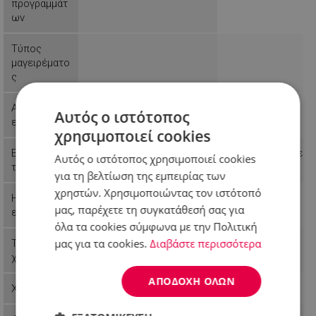
προγραμμάτ
ων
Τύπος
μαγειρέματο
ς
Αριθμός
2
Αυτός ο ιστότοπος
εστιών
χρησιμοποιεί cookies
Εσωτερικοί
Ηλεκτρονική διεύθ
Αυτός ο ιστότοπος χρησιμοποιεί cookies
τοίχοι
για τη βελτίωση της εμπειρίας των
χρηστών. Χρησιμοποιώντας τον ιστότοπό
Ηλεκτρικές
μας, παρέχετε τη συγκατάθεσή σας για
εστίες
όλα τα cookies σύμφωνα με την Πολιτική
μας για τα cookies.
Διαβάστε περισσότερα
Τύπος
χόμπι
ΑΠΟΔΟΧΉ ΌΛΩΝ
Χρώμα
Λευκό
Λευκό