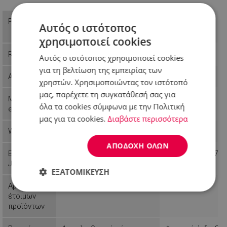
31,99 €
Price
Π.Λ.Τ: 24,99 €
Αυτός ο ιστότοπος
18,99 €
χρησιμοποιεί cookies
Reference
999FA53054
55R51442GB
Αυτός ο ιστότοπος χρησιμοποιεί cookies
για τη βελτίωση της εμπειρίας των
Availability
Last items in stock
In stock
χρηστών. Χρησιμοποιώντας τον ιστότοπό
μας, παρέχετε τη συγκατάθεσή σας για
Manufactur
First Austria
Rosberg
όλα τα cookies σύμφωνα με την Πολιτική
er
μας για τα cookies.
Διαβάστε περισσότερα
Weight
1.4 kg
1.58 kg
ΑΠΟΔΟΧΉ ΌΛΩΝ
EAN-13 or
9003898530544
3800235304297
JAN
ΕΞΑΤΟΜΊΚΕΥΣΗ
Αριθμός
2
5
Απολύτως
Απόδοσης
Στόχευσης
έτοιμων
απαραίτητα
προϊόντων