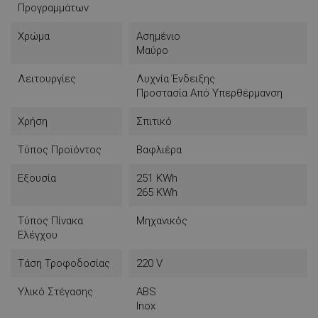
Προγραμμάτων
Χρώμα
Ασημένιο
Μαύρο
Λειτουργίες
Λυχνία Ένδειξης
Προστασία Από Υπερθέρμανση
Χρήση
Σπιτικό
Τύπος Προϊόντος
Βαφλιέρα
Εξουσία
251 KWh
265 KWh
Τύπος Πίνακα
Μηχανικός
Ελέγχου
Τάση Τροφοδοσίας
220 V
Υλικό Στέγασης
ABS
Inox