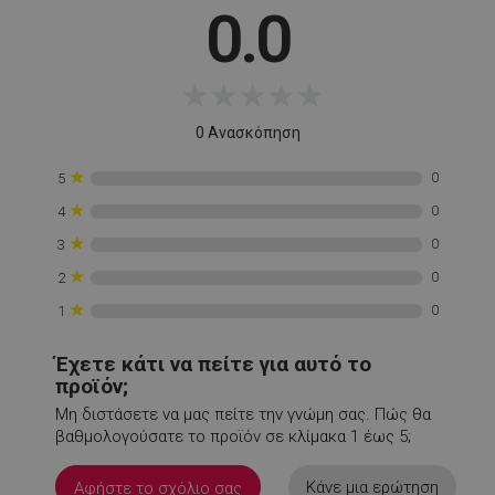
0.0
rlv_rid
.alleop.gr
1
rlv_rpid
.alleop.gr
1
rlv_rpos
.alleop.gr
1
★
★
★
★
★
rlv_s
.alleop.gr
1
0 Ανασκόπηση
XSRF-TOKEN
promo.alleop.gr
1
★
0
5
★
0
4
★
0
3
★
0
2
★
0
1
LaSID
σ
Quality Unit
LLC
www.alleop.gr
Έχετε κάτι να πείτε για αυτό το
προϊόν;
Μη διστάσετε να μας πείτε την γνώμη σας. Πώς θα
βαθμολογούσατε το προϊόν σε κλίμακα 1 έως 5;
Κάνε μια ερώτηση
Αφήστε το σχόλιο σας