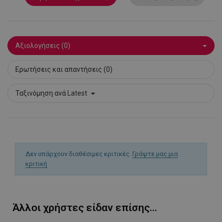
PHPSESSID
1
PHP.net
1
www.alleop.gr
Αξιολογήσεις (0)
Ερωτήσεις και απαντήσεις (0)
Ταξινόμηση ανά
Latest
Δεν υπάρχουν διαθέσιμες κριτικές.
Γράψτε μας μια
κριτική
Άλλοι χρήστες είδαν επίσης...