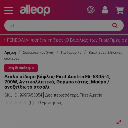
⭐ ΓΕΝΕΘΛΙΑ
Φυσήξτε τη ζέστη
Ο Βασιλιάς των Γκριλ
Τιμές σε
Αρχική
Συσκευές κουζίνας
Για ζυμαρικά
Βαφλιέρες & Ειδικές
συσκευές
Μη διαθέσιμο
Διπλό σίδερο βάφλας First Austria FA-5305-4,
700W, Αντικολλητικό, Θερμοστάτης, Μαύρο /
ανοξείδωτο ατσάλι
SKU ID:
999FA53054
Δες περισσότερα
First Austria
★
★
★
★
★
(0)
0 Ερωτήσεις