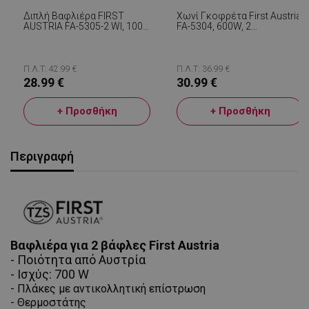
Διπλή Βαφλιέρα FIRST
Χωνί Γκοφρέτα First Austria
AUSTRIA FA-5305-2 WI, 1000
FA-5304, 600W, 2
W, Κεραμικές
Γκοφρέτες, Αντικολλητική
Αντικολλητικές Πλάκες,
Επίστρωση, Μαύρο
Ρυθμιζόμενος
Θερμοστάτης, Μαύρος /
Π.Λ.Τ: 42.99 €
Π.Λ.Τ: 36.99 €
Ανοξείδωτο Ατσάλι
28.99 €
30.99 €
+ Προσθήκη
+ Προσθήκη
Περιγραφή
Βαφλιέρα για 2 βάφλες First Austria
- Ποιότητα από Αυστρία
- Ισχύς: 700 W
- Πλάκες με αντικολλητική επίστρωση
- Θερμοστάτης