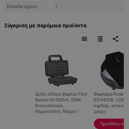
Επίπεδα Ισχύος
1
Σύγκριση με παρόμοια προϊόντα
reorder
format_align_right
share
Διπλό σίδερο βάφλας First
Βαφλιέρα Rosber
Austria FA-5305-4, 700W,
R51442GB, 1200W,
Αντικολλητικό,
καρδιάς, αντικολλ
Θερμοστάτης, Μαύρο /
μαύρο
ανοξείδωτο ατσάλι
Προσθήκη στο 
Βλέπεις