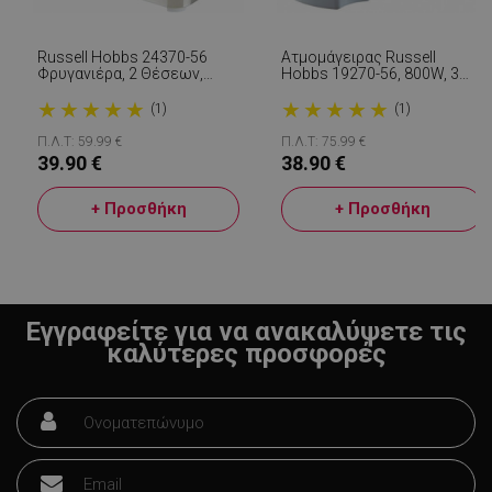
εβ
.alleop.gr
2
Russell Hobbs 24370-56
Ατμομάγειρας Russell
Φρυγανιέρα, 2 Θέσεων,
Hobbs 19270-56, 800W, 3
1050W, Λευκή
Επίπεδα, 9 Λίτρα,
★
★
★
★
★
★
★
★
★
★
Χρονοδιακόπτης 60 Λεπτά,
(1)
(1)
Ανοξείδωτο Ατσάλι
Π.Λ.Τ: 59.99 €
Π.Λ.Τ: 75.99 €
39.90 €
38.90 €
+ Προσθήκη
+ Προσθήκη
LaVisitorNew
Quality Unit
LLC
www.alleop.gr
Εγγραφείτε για να ανακαλύψετε τις
καλύτερες προσφορές