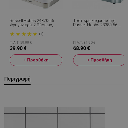
Russell Hobbs 24370-56
Τοστιέρα Elegance Της
Φρυγανιέρα, 2 Θέσεων,
Russell Hobbs 23380-56,
1050W, Λευκή
1420W, 2 Φιλέτα, 6 Μοίρες,
★
★
★
★
★
Lift & Look, Inox/μαύρο
(1)
Π.Λ.Τ: 59.99 €
Π.Λ.Τ: 81.90 €
39.90 €
68.90 €
+ Προσθήκη
+ Προσθήκη
Περιγραφή