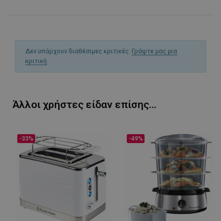
Δεν υπάρχουν διαθέσιμες κριτικές.
Γράψτε μας μια
κριτική
Άλλοι χρήστες είδαν επίσης...
-33%
-49%
LaVisitorId_YWxsZW9wLmxhZGVzay5jb20v
.alleop.gr
σ
CookieScriptConsent
CookieScript