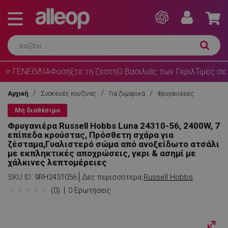
⭐ ΓΕΝΕΘΛΙΑ
Φυσήξτε τη ζέστη
Ο Βασιλιάς των Γκριλ
Τιμές σε
Αρχική
Συσκευές κουζίνας
Για ζυμαρικά
Φρυγανιέρες
Μη διαθέσιμο
Φρυγανιέρα Russell Hobbs Luna 24310-56, 2400W, 7
επίπεδα κρούστας, Πρόσθετη σχάρα για
ζέσταμα,Γυαλιστερό σώμα από ανοξείδωτο ατσάλι
με εκπληκτικές αποχρώσεις, γκρι & ασημί με
χάλκινες λεπτομέρειες
SKU ID:
9RH2431056
Δες περισσότερα
Russell Hobbs
★
★
★
★
★
(0)
0 Ερωτήσεις