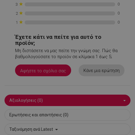
★
0
3
XSRF-TOKEN
promo.alleop.gr
1
★
0
2
★
0
1
Έχετε κάτι να πείτε για αυτό το
προϊόν;
Μη διστάσετε να μας πείτε την γνώμη σας. Πώς θα
LaSID
σ
Quality Unit
βαθμολογούσατε το προϊόν σε κλίμακα 1 έως 5;
LLC
www.alleop.gr
Κάνε μια ερώτηση
Αφήστε το σχόλιο σας
Αξιολογήσεις (0)
PHPSESSID
1
PHP.net
1
www.alleop.gr
Ερωτήσεις και απαντήσεις (0)
Ταξινόμηση ανά
Latest