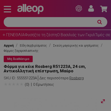
⭐ ΓΕΝΕΘΛΙΑ
Φυσήξτε τη ζέστη
Ο Βασιλιάς των Γκριλ
Τιμές σε
Αρχική
Είδη σερβιρίσματος
Σκεύη μαγειρικής και ψησίματος
Φόρμες ζαχαροπλαστικής
Μη διαθέσιμο
Φόρμα για κέικ Rosberg R51223A, 24 cm,
Αντικολλητική επίστρωση, Μαύρο
SKU ID:
555551223A
Δες περισσότερα
Rosberg
★
★
★
★
★
(0)
0 Ερωτήσεις