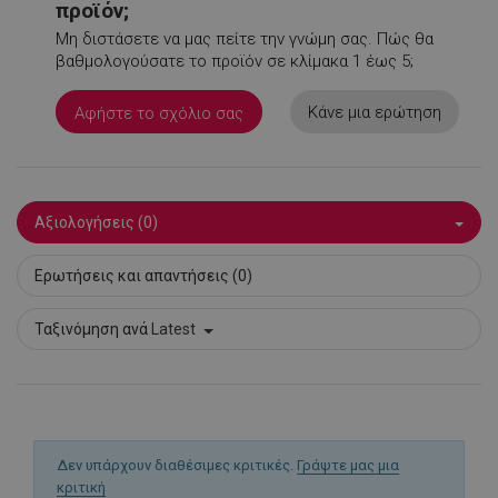
προϊόν;
rlv_h_cart
.alleop.gr
1
Μη διστάσετε να μας πείτε την γνώμη σας. Πώς θα
βαθμολογούσατε το προϊόν σε κλίμακα 1 έως 5;
rlv_h_fbp
.alleop.gr
1
rlv_h_profile
.alleop.gr
1
Google
Κάνε μια ερώτηση
Αφήστε το σχόλιο σας
Privacy Policy
rlv_h_wish
.alleop.gr
1
rlv_impersonate_p
.alleop.gr
1
rlv_iv
.alleop.gr
1
Αξιολογήσεις (0)
rlv_mode
.alleop.gr
1
rlv_odid
.alleop.gr
1
Ερωτήσεις και απαντήσεις (0)
rlv_p
.alleop.gr
1
rlv_rid
.alleop.gr
1
Ταξινόμηση ανά
Latest
rlv_rpid
.alleop.gr
1
rlv_rpos
.alleop.gr
1
rlv_s
.alleop.gr
1
XSRF-TOKEN
promo.alleop.gr
1
Δεν υπάρχουν διαθέσιμες κριτικές.
Γράψτε μας μια
κριτική