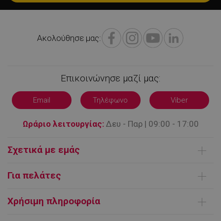
Ακολούθησε μας:
Επικοινώνησε μαζί μας:
LaVisitorNew
Quality Unit
LLC
Email
Τηλέφωνο
Viber
www.alleop.gr
Ωράριο λειτουργίας:
Δευ - Παρ | 09:00 - 17:00
Σχετικά με εμάς
Ποιοι είμαστε
Για πελάτες
Επικοινωνήστε μαζί μας
Παράδοση Προϊόντων
Όροι χρήσης
Χρήσιμη πληροφορία
Τρόποι πληρωμής
FAQ | Συχνές ερωτήσεις
Προμηθευτής /