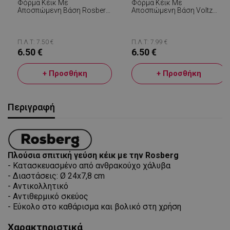
Φόρμα Κέικ Με
Φόρμα Κέικ Με
Αποσπώμενη Βάση Rosberg
Αποσπώμενη Βάση Voltz
Premium RP51223RB24, 24
V51223RB22, 22 Cm,
Cm, Ανθρακούχο Χάλυβα,
Μαρμάρινη Αντικολλητική
Μαρμάρινη Αντικολλητική
Επίστρωση, Μαύρο, Κόκκινο
Επίστρωση, Μαύρο, Κόκκινο
Π.Λ.Τ: 7.50 €
Π.Λ.Τ: 7.99 €
6.50 €
6.50 €
+ Προσθήκη
+ Προσθήκη
Περιγραφή
Πλούσια
σπιτική
γεύση κέικ με την
Rosberg
- Κατασκευασμένο από ανθρακούχο χάλυβα
- Διαστάσεις: Ø 24x7,8 cm
- Αντικολλητικό
- Αντιθερμικό σκεύος
- Εύκολο στο καθάρισμα και βολικό στη χρήση
Χαρακτηριστικά