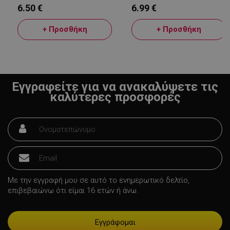
6.50 €
6.99 €
+ Προσθήκη
+ Προσθήκη
Εγγραφείτε για να ανακαλύψετε τις
καλύτερες προσφορές
LaVisitorId_YWxsZW9wLmxhZGVzay5jb20v
.alleop.gr
σ
Με την εγγραφή μου σε αυτό το ενημερωτικό δελτίο,
CookieScriptConsent
CookieScript
επιβεβαιώνω ότι είμαι 16 ετών ή άνω.
εβ
.alleop.gr
2