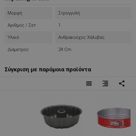
Μορφή
Στρογγυλή
Αριθμός / Σετ
1
Υλικό
Ανθρακούχος Χάλυβας
Διάμετρος
24 Cm
Σύγκριση με παρόμοια προϊόντα
reorder
format_align_right
share