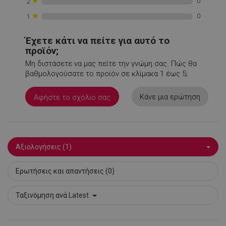
★
0
2
LaSID
σ
Quality Unit
LLC
★
0
1
www.alleop.gr
Έχετε κάτι να πείτε για αυτό το
προϊόν;
Μη διστάσετε να μας πείτε την γνώμη σας. Πώς θα
βαθμολογούσατε το προϊόν σε κλίμακα 1 έως 5;
PHPSESSID
1
PHP.net
1
Κάνε μια ερώτηση
www.alleop.gr
Αφήστε το σχόλιο σας
Αξιολογήσεις (1)
Ερωτήσεις και απαντήσεις (0)
Ταξινόμηση ανά
Latest