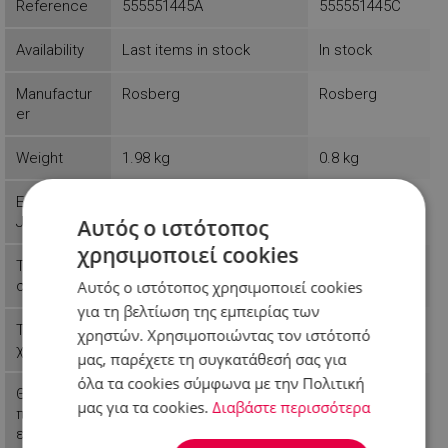
Reference
555551445A
555551445C
Availability
Last items in stock
In stock
Manufactur
Rosberg
Rosberg
er
Weight
1.98 kg
0.8 kg
EAN-13 or
3800235301418
3800235301333
JAN
Αυτός ο ιστότοπος
χρησιμοποιεί cookies
Τύπος
Στάνταρ
Στάνταρ
Αυτός ο ιστότοπος χρησιμοποιεί cookies
στήριξης
για τη βελτίωση της εμπειρίας των
Τύπος
Επαγωγικό
Standard
χρηστών. Χρησιμοποιώντας τον ιστότοπό
χόμπι
μας, παρέχετε τη συγκατάθεσή σας για
όλα τα cookies σύμφωνα με την Πολιτική
Θέση του
Μπροστινό
Μπροστινό
μας για τα cookies.
Διαβάστε περισσότερα
πίνακα
ελέγχου