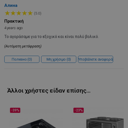
Алина
★
★
★
★
★
(5.0)
Πρακτική
4 years ago
Το αγοράσαμε για το εξοχικό και είναι πολύ βολικό.
(Αυτόματη μετάφραση)
Полезно
0
Μη χρήσιμο
0
Υποβάλετε αναφορά
LaVisitorId_YWxsZW9wLmxhZGVzay5jb20v
.alleop.gr
σ
CookieScriptConsent
CookieScript
εβ
.alleop.gr
2
Άλλοι χρήστες είδαν επίσης...
-39%
-23%