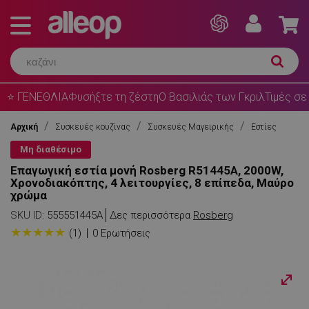
⭐ ΓΕΝΕΘΛΙΑ
Φυσήξτε τη ζέστη
Ο Βασιλιάς των Γκριλ
Τιμές σε
Αρχική
Συσκευές κουζίνας
Συσκευές Μαγειρικής
Εστίες
Μη διαθέσιμο
Επαγωγική εστία μονή Rosberg R51445A, 2000W,
Χρονοδιακόπτης, 4 λειτουργίες, 8 επίπεδα, Μαύρο
χρώμα
SKU ID:
555551445A
Δες περισσότερα
Rosberg
★
★
★
★
★
(1)
0 Ερωτήσεις