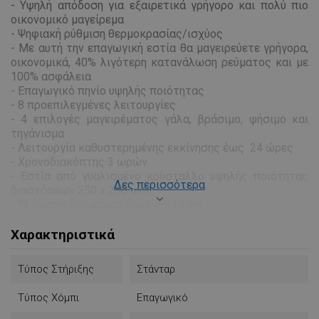
- Υψηλή απόδοση για εξαιρετικά γρήγορο και πολύ πιο
οικονομικό μαγείρεμα
- Ψηφιακή ρύθμιση θερμοκρασίας/ισχύος
-
Με αυτή την επαγωγική εστία θα μαγειρεύετε γρήγορα,
οικονομικά, 40% λιγότερη κατανάλωση ρεύματος και με
100% ασφάλεια
- Επαγωγικό πηνίο υψηλής ποιότητας
- 8 προεπιλεγμένες λειτουργίες
- 4
επιλογές μαγειρέματος
γάλα, βράσιμο, ψήσιμο και
τηγάνισμα
-
Λειτουργία
καθυστερημένης εκκίνησης
έως 24 ώρες
- Χρονοδιακόπτης 3 ωρών
-
Εστία από γυαλισμένο κρύσταλλο υψηλής ποιότητας
Δες περισσότερα
διαστάσεων 250 x 250 mm
- Ελάχιστη διάμετρος δοχείου: 13 cm
- Μέγιστη διάμετρος δοχείου: 20 cm
- Αυτόματη απενεργοποίηση εάν δεν έχει τοποθετηθεί
Χαρακτηριστικά
σκεύος στην εστία
- Αυτόματη ανίχνευση
σκεύων
Τύπος Στήριξης
Στάνταρ
- 2000W
Τύπος Χόμπι
Επαγωγικό
Η βάση των σκευών έχει κατασκευαστεί από μαρτενσίτη
(σχηματίζεται όταν ένας χάλυβας θερμανθεί σε υψηλή